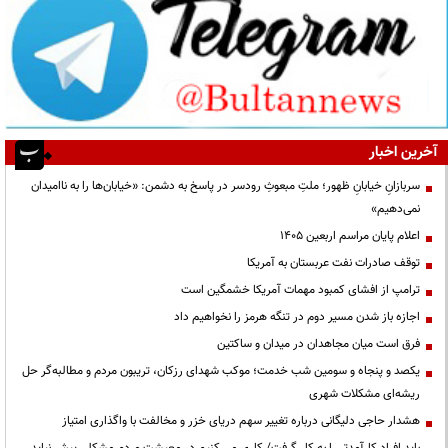
آخرین اخبار
سربازانِ خیابانِ ظهور؛ ملتِ مبعوثِ رودسر در پاسخ به دشمن: «خیابان‌ها را به ناامیدان
نمی‌دهیم»
اعلام پایان مراسم اربعین ۱۴۰۵
توقف صادرات نفت عربستان به آمریکا
ترامپ از افشای کمبود مهمات آمریکا خشمگین است
اجازه باز شدن مسیر دوم در تنگه هرمز را نخواهیم داد
فرق است میان مجاهدان در میدان و ساکتین
یکصد و پنجاه و سومین شب خدمت؛ موکب شهدای رزکان، تریبون مردم و مطالبه‌گر حل
ریشه‌ای مشکلات شهری
هشدار حاجی دلیگانی درباره تغییر سهم دریای خزر و مخالفت با واگذاری امتیاز
باید افراد کارآمدتر را به کار گرفت/ کاری می کنیم در معیشت مردم مشکلی پیش نیاید