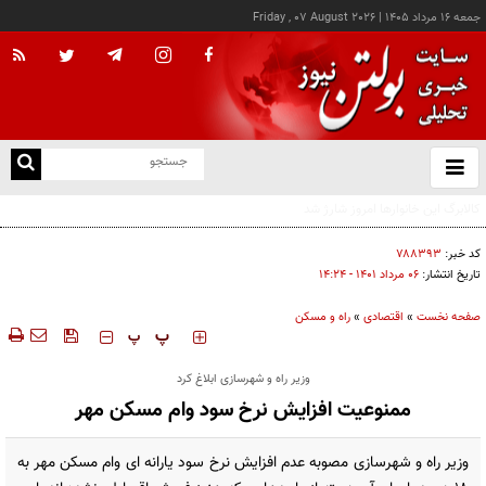
جمعه ۱۶ مرداد ۱۴۰۵
|
Friday , 07 August 2026
از
و
ته
درخواست شرکت گاز مازندران برای آمادگی مشترکان دربرابر زمستان
ن
نو
کد خبر:
۷۸۸۳۹۳
تاریخ انتشار:
۰۶ مرداد ۱۴۰۱ - ۱۴:۲۴
صفحه نخست
»
اقتصادی
»
راه و مسکن
‍‍‍ پ
پ
وزیر راه و شهرسازی ابلاغ کرد
ممنوعیت افزایش نرخ سود وام مسکن مهر
وزیر راه و شهرسازی مصوبه عدم افزایش نرخ سود یارانه ای وام مسکن مهر به