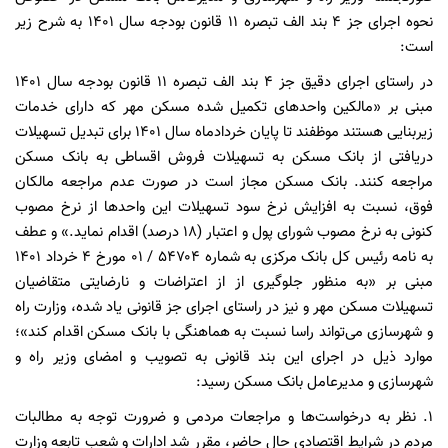
نحوه اجرای جز ۴ بند الف تبصره ۱۱ قانون بودجه سال ۱۴۰۱ به شرح زیر
است:
در راستای اجرای دقیق جز ۴ بند الف تبصره ۱۱ قانون بودجه سال ۱۴۰۱
مبنی بر «مالکین واحدهای تکمیل شده مسکن مهر که دارای خدمات
زیربنایی هستند موظفند تا پایان خردادماه سال ۱۴۰۱ برای تبدیل تسهیلات
دریافتی از بانک مسکن به تسهیلات فروش اقساطی به بانک مسکن
مراجعه کنند. بانک مسکن مجاز است در صورت عدم مراجعه مالکان
فوق، نسبت به افزایش نرخ سود تسهیلات این واحدها از نرخ مصوب
کنونی به نرخ مصوب شورای پول و اعتبار (۱۸ درصد) اقدام نماید.» و عطف
به نامه رئیس کل بانک مرکزی به شماره ۵۴۷۰۴ / ۰۱ مورخ ۴ خرداد ۱۴۰۱
مبنی بر «به منظور جلوگیری از از اعتراضات و نارضایتی متقاضیان
تسهیلات مسکن مهر و نیز در راستای اجرای جز قانونی یاد شده، وزارت راه
و شهرسازی می‌تواند راسا نسبت به هماهنگی با بانک مسکن اقدام کند»؛
موارد ذیل در اجرای این بند قانونی به تصویب و امضای وزیر راه و
شهرسازی و مدیرعامل بانک مسکن رسید:
۱. نظر به درخواست‌ها و مراجعات مردمی و ضرورت توجه به مطالبات
مردم در شرایط اقتصادی حال حاضر، مقرر شد ادارات و شعب تابعه وزارت