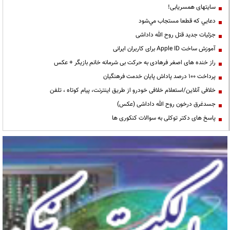
سایتهای همسریابی!
دعايي كه قطعا مستجاب مي‌شود
جزئیات جدید قتل روح الله داداشی
آموزش ساخت Apple ID برای کاربران ایرانی
راز خنده های اصغر فرهادی به حرکت بی شرمانه خانم بازیگر + عکس
پرداخت ۱۰۰ درصد پاداش پایان خدمت فرهنگیان
خلافی آنلاین/استعلام خلافی خودرو از طریق اینترنت، پیام کوتاه ، تلفن
جسدغرق درخون روح الله داداشی (عکس)
پاسخ های دکتر توکلی به سوالات کنکوری ها