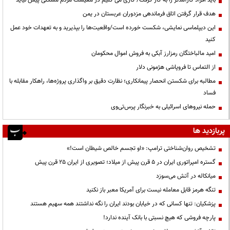
هدف قرار گرفتن اتاق‌ فرماندهی مزدوران عربستان در یمن
این دیپلماسی نمایشی، شکست خورده است/واقعیت‌ها را بپذیرید و به تعهدات خود عمل
کنید
امید مالباختگان رمزارز آبکی به فروش اموال محکومان
از التماس تا فروپاشی هژمونی دلار
مطالبه برای شکستن انحصار پیمانکاری؛ نظارت دقیق بر واگذاری پروژه‌ها، راهکار مقابله با
فساد
حمله نیروهای اسرائیلی به خبرنگار پرس‌تی‌وی
پربازدید ها
تشخیص روان‌شناختی ترامپ: «او تجسم خالص شیطان است!»
گستره امپراتوری ایران در ۵ قرن پیش از میلاد؛ تصویری از ایران ۲۵ قرن پیش
میانکاله در آتش می‌سوزد
تنگه هرمز قابل معامله نیست برای آمریکا معبر باز نکنید
پزشکیان: تنها کسانی که در خیابان بودند ایران را نگه نداشتند همه سهیم هستند
پارچه فروشی که هیچ نسبتی با بانک آینده ندارد!