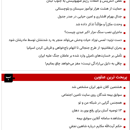
نقض آتش‌بس و حملات رژیم صهیونیستی به جنوب لبنان
حمایت از هشت هزار نوآموز سیستان و بلوچستانی
جدال بهرام افشاری و امین حیایی در صدر جدول
وحدت مکرّراً و مؤکّداً تذکر داده شد
ماجرای نصب سنگ مزار اکبر عبدی چیست؟
دست نزنید؛ لمس نوزاد حیات وحش می‌تواند منجر به رد شدنشان توسط مادرشان شود
بحران اینفانتینو؛ از طرح جنجالی تا اتهام باج‌خواهی و قربانی کردن اسپانیا
تأملی بر خسارت‌های نامرئی وارد شده بر عاملان جنگ علیه ایران
چاقی به دلیل بی‌ارادگی نیست؛ مغز می‌خواهد چاق بمانیم!
پربحث ترین عناوین
هشتمین کلان شهر ایران مشخص شد
سوابق بیمه شدگان روی سایت تامین اجتماعی
همجنس گرایی در شبکه من و تو
13 توصیه آسان برای رفع بوی بد دهان
مشاهده سامانه آنلاين سوابق بیمه
حكم آيت‌الله مكارم درباره شاهين نجفي