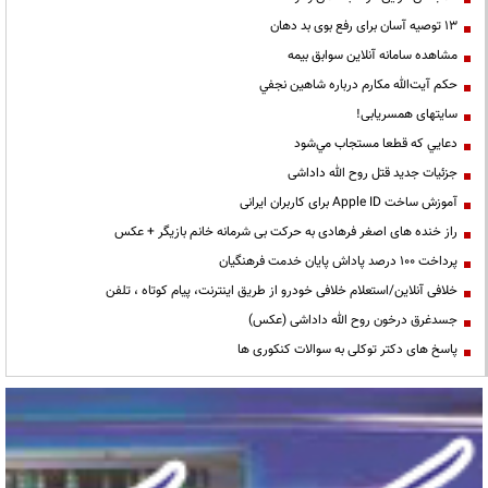
13 توصیه آسان برای رفع بوی بد دهان
مشاهده سامانه آنلاين سوابق بیمه
حكم آيت‌الله مكارم درباره شاهين نجفي
سایتهای همسریابی!
دعايي كه قطعا مستجاب مي‌شود
جزئیات جدید قتل روح الله داداشی
آموزش ساخت Apple ID برای کاربران ایرانی
راز خنده های اصغر فرهادی به حرکت بی شرمانه خانم بازیگر + عکس
پرداخت ۱۰۰ درصد پاداش پایان خدمت فرهنگیان
خلافی آنلاین/استعلام خلافی خودرو از طریق اینترنت، پیام کوتاه ، تلفن
جسدغرق درخون روح الله داداشی (عکس)
پاسخ های دکتر توکلی به سوالات کنکوری ها