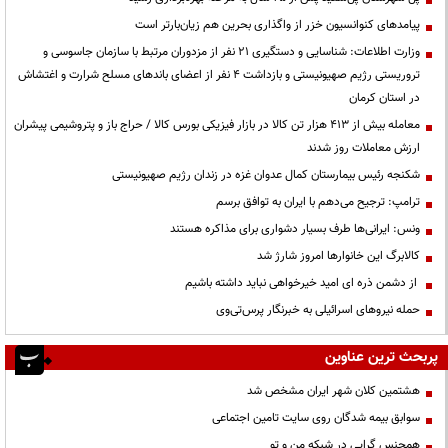
پیامدهای کنوانسیون خزر از واگذاری بحرین هم زیان‌بارتر است
وزارت اطلاعات: شناسایی و دستگیری ۲۱ نفر از مزدوران مرتبط با سازمان جاسوسی و
تروریستی رژیم صهیونیستی و بازداشت ۴ نفر از اعضای باندهای مسلح شرارت و اغتشاش
در استان کرمان
معامله بیش از ۴۱۳ هزار تن کالا در بازار فیزیکی بورس کالا / حراج باز و پتروشیمی پیشران
ارزش معاملات روز شدند
شکنجه رئیس بیمارستان کمال عدوان غزه در زندان رژیم صهیونیستی
ترامپ: ترجیح می‌دهم با ایران به توافق برسم
ونس: ایرانی‌ها طرف بسیار دشواری برای مذاکره هستند
کالابرگ این خانوارها امروز شارژ شد
از دشمن ذره ای امید خیرخواهی نباید داشته باشیم
حمله نیروهای اسرائیلی به خبرنگار پرس‌تی‌وی
پربحث ترین عناوین
هشتمین کلان شهر ایران مشخص شد
سوابق بیمه شدگان روی سایت تامین اجتماعی
همجنس گرایی در شبکه من و تو