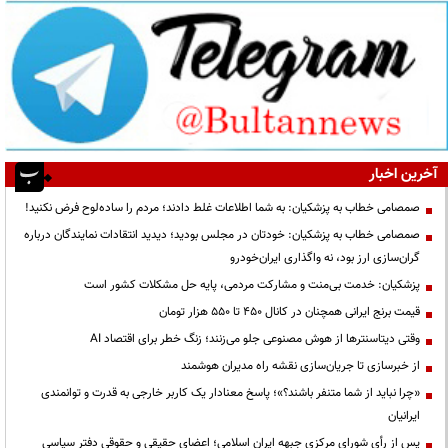
آخرین اخبار
صمصامی خطاب به پزشکیان: به شما اطلاعات غلط دادند؛ مردم را ساده‌لوح فرض نکنید!
صمصامی خطاب به پزشکیان: خودتان در مجلس بودید؛ دیدید انتقادات نمایندگان درباره
گران‌سازی ارز بود، نه واگذاری ایران‌خودرو
پزشکیان: خدمت بی‌منت و مشارکت مردمی، پایه حل مشکلات کشور است
قیمت‌ برنج ایرانی همچنان در کانال ۴۵۰ تا ۵۵۰ هزار تومان
وقتی دیتاسنترها از هوش مصنوعی جلو می‌زنند؛ زنگ خطر برای اقتصاد AI
از خبرسازی تا جریان‌سازی نقشه راه مدیران هوشمند
«چرا نباید از شما متنفر باشند؟»؛ پاسخ معنادار یک کاربر خارجی به قدرت و توانمندی
ایرانیان
پس از رأی شورای مرکزی جبهه ایران اسلامی؛ اعضای حقیقی و حقوقی دفتر سیاسی