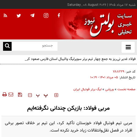
شنبه ۱۷ مرداد ۱۴۰۵
|
Saturday , 08 August 2026
از
و
ته
فولاد غدیر نی‌ریز به جمع چهار تیم برتر سوپرلیگ والیبال استان فارس صعود کرد
ن
نو
کد خبر:
۷۸۸۲۲۹
تاریخ انتشار:
۰۵ مرداد ۱۴۰۱ - ۱۰:۱۹
صفحه نخست
»
ورزشی
»
لیگ برتر فوتبال ایران
‍‍‍ پ
پ
مربی فولاد: بازیکن چندانی نگرفته‌ایم
مربی تیم فوتبال فولاد خوزستان تأکید کرد، این تیم بر خلاف تصور برخی
افراد در فصل نقل‌وانتقالات زیاد خرید نکرده است.