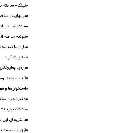
«نهنگ» ساخته دار
«بی‌نهایت» ساخته 
«سنت عمر» ساخته
«بلوند» ساخته اند
«تار» ساخته تاد ف
«عشق زندگی» ساخت
«باردو، وقایع‌نگ
«آتنا» ساخته روم
«استخوان‌ها و همه
«دختر ابدی» ساخته
«پشت دیوار» (شب،
«بانشی‌های این شی
«آرژانتین، ۱۹۸۵» ساخته سانتیاگو میتر (آرژانتین، آمریکا)