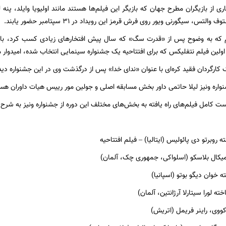
ری از بازیگران مطرح جهان که بازیگر این فیلم‌ها هستند مانند اولیویا وایلد، پن
تس، سیگورنی ویور روی فرش قرمز این رویداد در ۳۱ سپتامبر حضور یابند.
م که به وضوح پس از «قدرت سگ» که سال پیش افتخارهای زیادی کسب کرد، با عن
 اولین فیلم نتفلیکس که برای افتتاحیه یک جشنواره سینمایی انتخاب شده، امیدوار 
کارگردان فقید کره‌ای با عنوان «ندای خدا» پس از درگذشت وی در این جشنواره دید
شنواره ونیز لیلا حاتمی داور بخش مسابقه اصلی و جولین مور رییس هیات داوران هست
ست کامل فیلم‌های راه یافته به بخش‌های مختلف این دوره از جشنواره ونیز به شرح 
وبرتو دی پائولیس (ایتالیا) – فیلم افتتاحیه
یکال بلاسکو (اسلواکی، جمهوری چک، آلمان)
 خوان دیگو بوتو (اسپانیا)
ه لورا سیتارلا آرژانتین، آلمان)
کووی، راینر فریمل (اتریش)