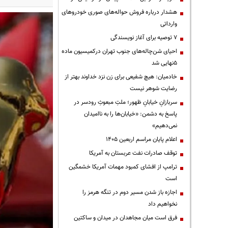
هشدار درباره فروش حواله‌های صوری خودروهای
وارداتی
۷ توصیه برای آغاز نویسندگی
احیای شن‌چاله‌های جنوب تهران درکمیسیون ماده
۵نهایی شد
خادمیان: هیچ شفیعی برای زن نزد خداوند بهتر از
رضایت شوهر نیست
سربازانِ خیابانِ ظهور؛ ملتِ مبعوثِ رودسر در
پاسخ به دشمن: «خیابان‌ها را به ناامیدان
نمی‌دهیم»
اعلام پایان مراسم اربعین ۱۴۰۵
توقف صادرات نفت عربستان به آمریکا
ترامپ از افشای کمبود مهمات آمریکا خشمگین
است
اجازه باز شدن مسیر دوم در تنگه هرمز را
نخواهیم داد
فرق است میان مجاهدان در میدان و ساکتین