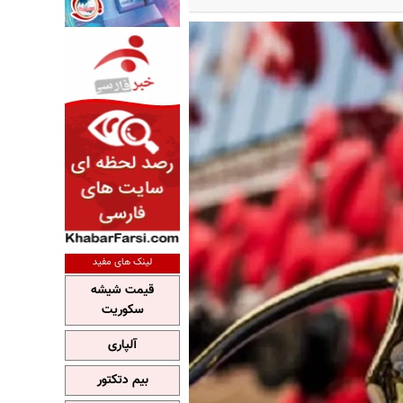
لینک های مفید
قیمت شیشه
سکوریت
آلپاری
بیم دتکتور