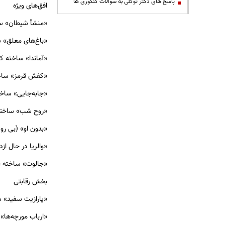
پاسخ های دکتر توکلی به سوالات کنکوری ها
افق‌های ویژه
«منشأ شیطان» سا
«باغ‌های معلق» س
«آماندا» ساخته کار
«کفش قرمز» ساخت
«جابه‌جایی» ساخت
«روح شب» ساخته 
«بدون او» (بی روی
«والریا در حال ا
«جالوت» ساخته ع
بخش رقابتی
«پارازیت سفید» سا
«ارباب مورچه‌ها» س