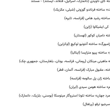
 گای داویدی (دانمارک، اسرائیل، فنلاند، ایسلند) – مستند
 ساخته فرناندو گوزونی (شیلی، مکزیک)
اخته رشید هامی (فرانسه، تایپه)
ی ایشیکاوا (ژاپن)
ه دامیان کوکور (لهستان)
امبورگ» ساخته آنتونیو لوکیچ (اوکراین)
ساخته پیپو متزاپسا (ایتالیا)
ماهینی مینکان (رومانی، فرانسه، یونان، بلغارستان، جمهوری چک)
ته، مقبول مبارک (فرانسه، آلمان، قطر)
ته ژان پل سالومه (فرانسه)
 ساخته هومن سیدی (ایران)
 جهان» ساخته تئونا استروگار میتوسکا (بوسنی، بلژیک، دانمارک)
جیو ترفو (پرتغال)