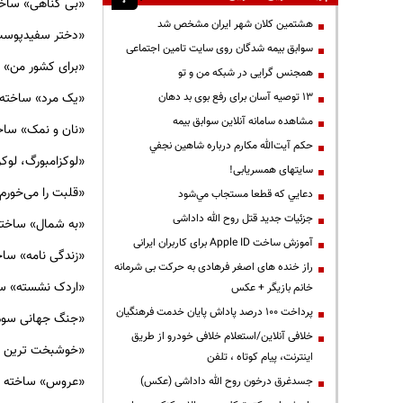
«بی گناهی» ساخته
هشتمین کلان شهر ایران مشخص شد
«دختر سفیدپوست»
سوابق بیمه شدگان روی سایت تامین اجتماعی
«برای کشور من» س
همجنس گرایی در شبکه من و تو
«یک مرد» ساخته ک
13 توصیه آسان برای رفع بوی بد دهان
مشاهده سامانه آنلاين سوابق بیمه
«نان و نمک» ساخت
حكم آيت‌الله مكارم درباره شاهين نجفي
«لوکزامبورگ، لوکز
سایتهای همسریابی!
«قلبت را می‌خورم» 
دعايي كه قطعا مستجاب مي‌شود
جزئیات جدید قتل روح الله داداشی
«به شمال» ساخته 
آموزش ساخت Apple ID برای کاربران ایرانی
«زندگی نامه» ساخ
راز خنده های اصغر فرهادی به حرکت بی شرمانه
«اردک نشسته» ساخ
خانم بازیگر + عکس
پرداخت ۱۰۰ درصد پاداش پایان خدمت فرهنگیان
«جنگ جهانی سوم»
خلافی آنلاین/استعلام خلافی خودرو از طریق
«خوشبخت ترین مرد
اینترنت، پیام کوتاه ، تلفن
«عروس» ساخته سر
جسدغرق درخون روح الله داداشی (عکس)