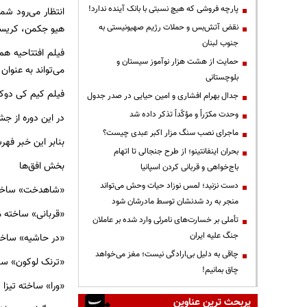
پارچه فروشی که هیچ نسبتی با بانک آینده ندارد!
انتظار می‌رود شما
نقض آتش‌بس و حملات رژیم صهیونیستی به
هیو جکمن، کریستوف وال
جنوب لبنان
فیلم افتتاحیه ه
حمایت از هشت هزار نوآموز سیستان و
می‌تواند به عنوان
بلوچستانی
فیلم کیم کی دوک 
جدال بهرام افشاری و امین حیایی در صدر جدول
وحدت مکرّراً و مؤکّداً تذکر داده شد
در این دوره از ج
ماجرای نصب سنگ مزار اکبر عبدی چیست؟
بنابر این خبر فهر
بحران اینفانتینو؛ از طرح جنجالی تا اتهام
بخش افق‌ها
باج‌خواهی و قربانی کردن اسپانیا
دست نزنید؛ لمس نوزاد حیات وحش می‌تواند
«شاهدخت» ساخته ر
منجر به رد شدنشان توسط مادرشان شود
«قربانی» ساخته م
تأملی بر خسارت‌های نامرئی وارد شده بر عاملان
جنگ علیه ایران
«در حاشیه» ساخته
چاقی به دلیل بی‌ارادگی نیست؛ مغز می‌خواهد
«ترنک لوکون» ساخت
چاق بمانیم!
«ورا» ساخته تیزا 
پربحث ترین عناوین