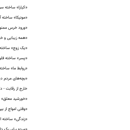
«کیارا» ساخته سوزان
«مونیکا» ساخته آندر
«ورود خرس ممنو
«همه زیبایی و خون
«یک زوج» ساخته ف
«پسر» ساخته فلوری
«روابط ما» ساخته
«بچه‌های مردم دیگ
خارج از رقابت - د
«خورشید معلق» ساخ
«وقتی امواج از بی
«زندگی» ساخته الی
«مرده برای یک دلا