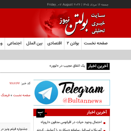
جمعه ۱۶ مرداد ۱۴۰۵
|
Friday , 07 August 2026
صفحه نخست
بولتن ۲
اقتصادی
بین الملل
اجتماعی
ور
آخرین اخبار
یک اتفاق عجیب در «لوور»
کد خبر:
۷۸۸۱۶۷
صفحه نخست
»
فرهنگ و
آخرین اخبار
احتمال وجود حیات در اقیانوس مدفون «اروپا»
جشنواره فیلم ونیز در 
آمریکا و اسرائیل سامانه «پیکان» را آزمایش کردند