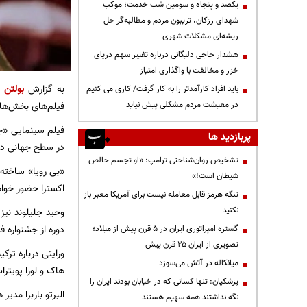
یکصد و پنجاه و سومین شب خدمت؛ موکب
شهدای رزکان، تریبون مردم و مطالبه‌گر حل
ریشه‌ای مشکلات شهری
هشدار حاجی دلیگانی درباره تغییر سهم دریای
خزر و مخالفت با واگذاری امتیاز
به گزارش
بولتن ن
باید افراد کارآمدتر را به کار گرفت/ کاری می کنیم
در معیشت مردم مشکلی پیش نیاید
فیلم‌های بخش‌ها
فیلم سینمایی «جن
پربازدید ها
در سطح جهانی در
تشخیص روان‌شناختی ترامپ: «او تجسم خالص
«بی رویا» ساخته 
شیطان است!»
اکسترا حضور خوا
تنگه هرمز قابل معامله نیست برای آمریکا معبر باز
نکنید
وحید جلیلوند نیز
دوره از جشنواره فیلم ون
گستره امپراتوری ایران در ۵ قرن پیش از میلاد؛
تصویری از ایران ۲۵ قرن پیش
ورایتی درباره ترکی
میانکاله در آتش می‌سوزد
هاک و لورا پویترا
پزشکیان: تنها کسانی که در خیابان بودند ایران را
البرتو باربرا مدی
نگه نداشتند همه سهیم هستند