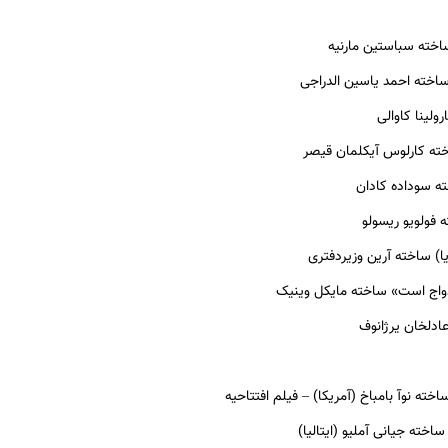
خته سباستین مارنیه
اخته احمد یاسین الدراجی
ولینا کاوالی
ه کارلوس آیکلمان قیصر
ه سوداده کادان
فولویو ریسولو
ا) ساخته آرین وزیردفتری
زدواج است» ساخته مایکل وینیک
ادلخان یرژانوف
خته نوآ بامباخ (آمریکا) – فیلم افتتاحیه
اخته جیانی آملیو (ایتالیا)