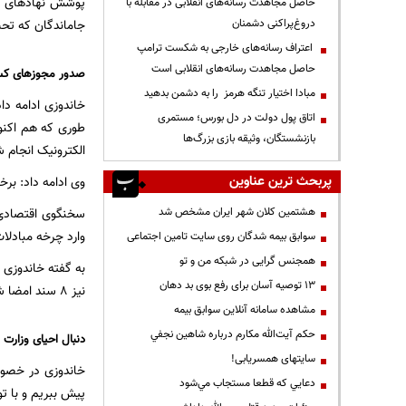
حاصل مجاهدت رسانه‌های انقلابی در مقابله با
دروغ‌پراکنی دشمنان
جاماندگان که تح
اعتراف رسانه‌های خارجی به شکست ترامپ
حاصل مجاهدت رسانه‌های انقلابی است
صدور مجوزهای کس
مبادا اختیار تنگه هرمز را به دشمن بدهید
خاندوزی ادامه دا
اتاق پول دولت در دل بورس؛ مستمری
بازنشستگان، وثیقه بازی بزرگ‌ها
الکترونیک انجام 
پربحث ترین عناوین
وی ادامه داد: بر
هشتمین کلان شهر ایران مشخص شد
سخنگوی اقتصادی 
وارد چرخه مبادلا
سوابق بیمه شدگان روی سایت تامین اجتماعی
همجنس گرایی در شبکه من و تو
به گفته خاندوزی 
13 توصیه آسان برای رفع بوی بد دهان
نیز ۸ سند امضا شد که مهم‌ترین آن قرارداد ۲۵ ساله صادرات گاز ایران به ترکیه و افزایش سقف مبادلات تجاری تا ۳۰ میلیارد دلار بود.
مشاهده سامانه آنلاين سوابق بیمه
حكم آيت‌الله مكارم درباره شاهين نجفي
دنبال احیای وزارت 
سایتهای همسریابی!
خاندوزی در خصوص
دعايي كه قطعا مستجاب مي‌شود
پیش ببریم و با تو