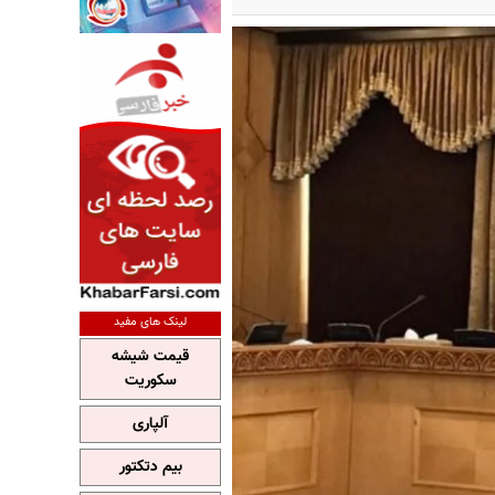
لینک های مفید
قیمت شیشه
سکوریت
آلپاری
بیم دتکتور