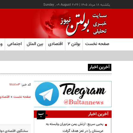
يکشنبه ۱۸ مرداد ۱۴۰۵
|
Sunday , 09 August 2026
صفحه نخست
بولتن ۲
اقتصادی
بین الملل
اجتماعی
ور
آخرین اخبار
عامل افزایش قبوض آب و برق برخی مشترکان چه بود؟
کد خبر:
۷۸۸۱۰۳
صفحه نخست
»
اقتصادی
آخرین اخبار
یحیی سریع: ارتش یمن مزدوران وابسته به
عربستان را در تعز هدف گرفت
سخنگوی اقتصادی دولت 