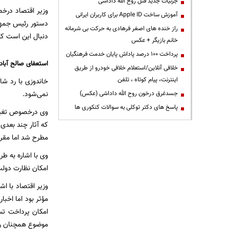
جزئیات جدید قتل روح الله داداشی
وزیر اقتصاد درخص
آموزش ساخت Apple ID برای کاربران ایرانی
دستور رئیس جمهو
راز خنده های اصغر فرهادی به حرکت بی شرمانه
دنبال این است که 
خانم بازیگر + عکس
پرداخت ۱۰۰ درصد پاداش پایان خدمت فرهنگیان
استعفای صالح آبا
خلافی آنلاین/استعلام خلافی خودرو از طریق
اینترنت، پیام کوتاه ، تلفن
خاندوزی با رد ش
نمی‌شود.
جسدغرق درخون روح الله داداشی (عکس)
پاسخ های دکتر توکلی به سوالات کنکوری ها
وی درخصوص تغییر
که آثار چند بعدی 
مطرح شد اما مقرر
امکان نظارت دولت 
وزیر اقتصاد با ا
مؤثر بود اما اخ
امکان پرداخت تسه
موضوع همچنان ر