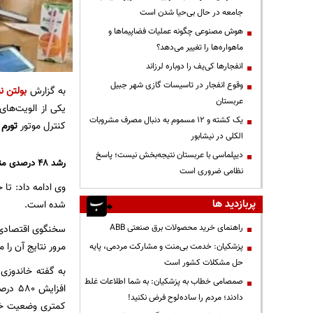
جامعه در حال بی‌حیا شدن است
هوش مصنوعی چگونه عملیات فضاپیماها و
ماهواره‌ها را تغییر می‌دهد؟
انفجارها کی‌یف را دوباره لرزاند
وقوع انفجار در تاسیسات گازی شهر جبیل
به گزارش
بولتن نی
عربستان
یکی از الویت‌ها
یک کشته و ۱۲ مسموم به دنبال مصرف مشروبات
کنترل موتور
تورم
ا
الکلی در نیشابور
دیپلماسی با عربستان نتیجه‌بخش نیست؛ پاسخ
رشد ۴۸ درصدی منابع درآمدی بودجه نسبت به پارسال
نظامی ضروری است
پربازدید ها
شده است.
راهنمای خرید محصولات برق صنعتی ABB
سخنگوی اقتصادی د
مرور نتایج آن را م
پزشکیان: خدمت بی‌منت و مشارکت مردمی، پایه
حل مشکلات کشور است
به گفته خاندوزی
صمصامی خطاب به پزشکیان: به شما اطلاعات غلط
دادند؛ مردم را ساده‌لوح فرض نکنید!
کمتری وضعیت خود