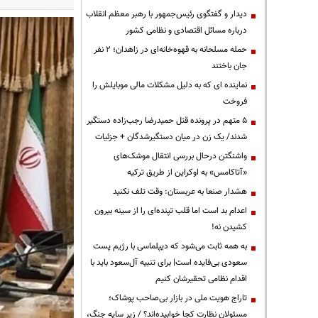
دیدار و گفتگوی رئیس‌جمهور با رهبر معظم انقلاب
درباره مسائل اقتصادی و نظامی کشور
حمله مسلحانه به قهوه‌خانه‌ای در زاهدان؛ ۲ نفر
جان باختند
نماینده ای که به دلیل مشکلات مالی موبایلش را
فروخت
۵ متهم در پرونده قتل حمیدرضا رجب‌زاده دستگیر
شدند/ یک زن در میان دستگیرشدگان + جزئیات
واشنگتن درحال بررسی انتقال موشک‌های
«آتاکامس» به اوکراین از طریق ترکیه
هشدار صنعا به عربستان: وقت تلف نکنید
اعدام بد است اما قلب تپنده‌ای را از سینه بیرون
کشیدن نه!
به همه ثابت می‌شود که دیپلماسی با رژیم پست
سعودی بی‌فایده است| برای تنبیه آل‌سعود باید با
اقدام نظامی تحقیرشان کنیم
تاراج هویت ملی در بازار بی‌صاحب پوشاک؛
مسئولان نظارت کجا خوابیده‌اند؟ / زیر سایه جنگ،