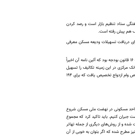
فتگی ستاد تنظیم بازار است و رصد کردن
لف هم پیش رفته است.
واست برای وام ودیعه مسکن اعلام شده که از این تعداد ۱۰ هزار نفر برای دریافت تسهیلات ودیعه مسکن معرفی
سخنگوی اقتصادی دولت با اشاره به تأخیر در ابلاغیه وام ازدواج گفت: این وام‌ها مرتبط با تبصره ماده ۱۶ قانون بودجه بود که آئین نامه آن اخیراً
ک مرکزی در این زمینه تکالیف را تسهیل
کند همچنین باید تصریح کرد که ۲۶ هزار میلیارد تومان تسهیلات برای سه ماهه اول امسال در خصوص وام ازدواج تخصیص یافت که برای ۱۹۴
لت بااشاره به تقاضای سوداگرانه در بازار مسکن گفت: یک میلیون و ۳۰۰ هزار واحد مسکونی در نهضت ملی مسکن شروع
جبران کنیم. باید تاکید کرد که مجموع
شده و از روش‌های دیگری از جمله تهاتر
یز مطرح شده که اگر بتوان به خوبی از آن