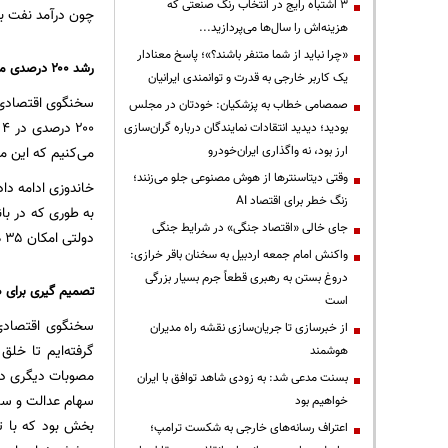
3 اشتباه رایج در انتخاب رنگ صنعتی که
چون درآمد نفت به
هزینه‌اش را سال‌ها می‌پردازید...
«چرا نباید از شما متنفر باشند؟»؛ پاسخ معنادار
رشد ۲۰۰ درصدی مالیات ابرازی در ۴ ماهه امسال
یک کاربر خارجی به قدرت و توانمندی ایرانیان
صمصامی خطاب به پزشکیان: خودتان در مجلس
۰
بودید؛ دیدید انتقادات نمایندگان درباره گران‌سازی
ارز بود، نه واگذاری ایران‌خودرو
می‌کنیم که این م
وقتی دیتاسنترها از هوش مصنوعی جلو می‌زنند؛
خاندوزی ادامه داد
زنگ خطر برای اقتصاد AI
جای خالی «اقتصاد جنگی» در شرایط جنگی
دولتی امکان ۳۵ هزار میلیارد تومان برای افزایش سرمایه استفاده کردیم.
واکنش امام جمعه اردبیل به سخنان باقر خرازی:
دروغ بستن به رهبری قطعاً جرم بسیار بزرگی
تصمیم گیری برای ص
است
سخنگوی اقتصادی د
از خبرسازی تا جریان‌سازی نقشه راه مدیران
گرفته‌ایم تا خلق
هوشمند
مصوبات دیگری در 
بسنت مدعی شد: به زودی شاهد توافق با ایران
خواهیم بود
بخش بود که با تو
اعتراف رسانه‌های خارجی به شکست ترامپ؛