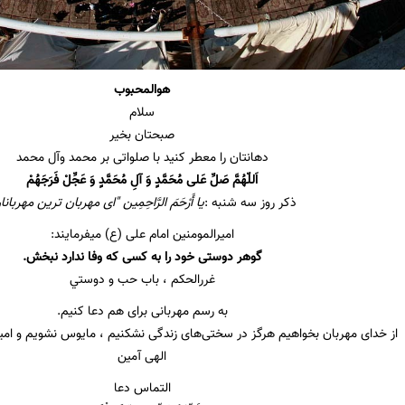
هوالمحبوب
سلام
صبحتان بخیر
دهانتان را معطر کنید با صلواتی بر محمد وآل محمد
اَللّهُمَّ صَلِّ عَلی مُحَمَّدٍ وَ آلِ مُحَمَّدٍ وَ عَجِّلْ فَرَجَهُمْ
ذکر روز سه شنبه :
یا أَرْحَمَ الرَّاحِمِین "ای مهربان ترین مهربانا
امیرالمومنین امام علی (ع) میفرمایند:
گوهر دوستى خود را به كسى كه وفا ندارد نبخش.
غررالحکم ، باب حب و دوستي
به رسم مهربانی برای هم دعا کنیم.
از خدای مهربان بخواهیم هرگز در سختی‌های زندگی نشکنیم ، مایوس نشویم و امی
الهی آمین
التماس دعا