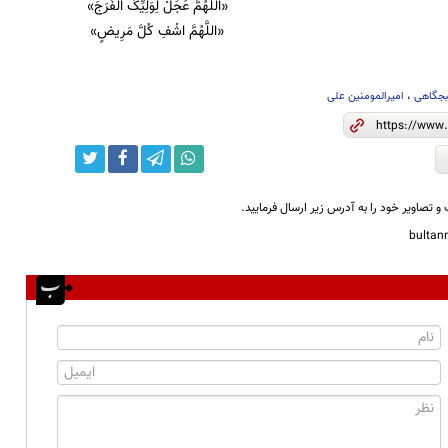
«اَللّهُمَّ عَجِّلْ لِوَلِيِّکَ الْفَرَجَ»
«اللَّهُمَّ اشْفِ کُلَّ مَرِیضٍ»
بجگاهی
،
امیرالمومنین علی
و تصاویر خود را به آدرس زیر ارسال فرمایید.
bulta