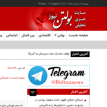
جمعه ۱۶ مرداد ۱۴۰۵
|
Friday , 07 August 2026
صفحه نخست
بولتن ۲
اقتصادی
بین الملل
اجتماعی
ور
آخرین اخبار
توقف صادرات نفت عربستان به آمریکا
کد خبر:
۷۸۸۰۴۹
صفحه نخست
»
فرهنگی
آخرین اخبار
سربازانِ خیابانِ ظهور؛ ملتِ مبعوثِ رودسر در
پاسخ به دشمن: «خیابان‌ها را به ناامیدان
به رسم مهربانی برای 