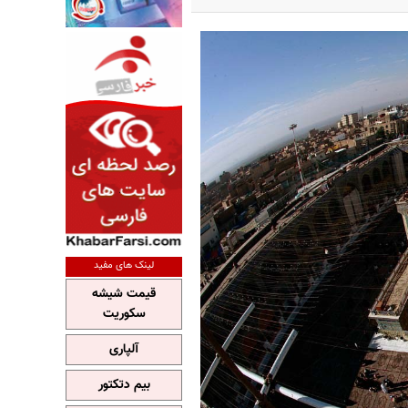
لینک های مفید
قیمت شیشه
سکوریت
آلپاری
بیم دتکتور