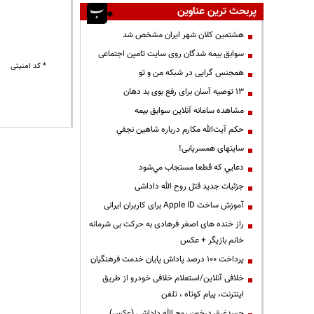
پربحث ترین عناوین
هشتمین کلان شهر ایران مشخص شد
سوابق بیمه شدگان روی سایت تامین اجتماعی
* کد امنیتی
همجنس گرایی در شبکه من و تو
13 توصیه آسان برای رفع بوی بد دهان
مشاهده سامانه آنلاين سوابق بیمه
حكم آيت‌الله مكارم درباره شاهين نجفي
سایتهای همسریابی!
دعايي كه قطعا مستجاب مي‌شود
جزئیات جدید قتل روح الله داداشی
آموزش ساخت Apple ID برای کاربران ایرانی
راز خنده های اصغر فرهادی به حرکت بی شرمانه
خانم بازیگر + عکس
پرداخت ۱۰۰ درصد پاداش پایان خدمت فرهنگیان
خلافی آنلاین/استعلام خلافی خودرو از طریق
اینترنت، پیام کوتاه ، تلفن
جسدغرق درخون روح الله داداشی (عکس)