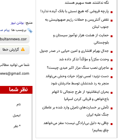
نگه نداشتند همه سهیم هستند
پارچه فروشی که هیچ نسبتی با بانک آینده ندارد!
نقض آتش‌بس و حملات رژیم صهیونیستی به
منبع:
بولتن نیوز
جنوب لبنان
برچسب ها:
پیام ص
حمایت از هشت هزار نوآموز سیستان و
بلوچستانی
گزارش خطا
جدال بهرام افشاری و امین حیایی در صدر جدول
وحدت مکرّراً و مؤکّداً تذکر داده شد
شما می توانید مطالب 
ماجرای نصب سنگ مزار اکبر عبدی چیست؟
nnews@gmail.com
دست نزنید؛ لمس نوزاد حیات وحش می‌تواند
منجر به رد شدنشان توسط مادرشان شود
نظر شما
بحران اینفانتینو؛ از طرح جنجالی تا اتهام
باج‌خواهی و قربانی کردن اسپانیا
نام
تأملی بر خسارت‌های نامرئی وارد شده بر عاملان
جنگ علیه ایران
ایمیل
چاقی به دلیل بی‌ارادگی نیست؛ مغز می‌خواهد
* نظر
چاق بمانیم!