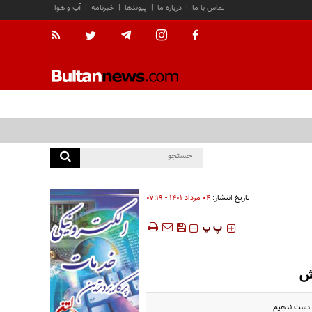
تماس با ما
|
درباره ما
|
پیوندها
|
خبرنامه
|
آب و هوا
تاریخ انتشار:
۰۴ مرداد ۱۴۰۱ - ۰۷:۱۹
‍‍‍ پ
پ
خش
ز دست ندهیم