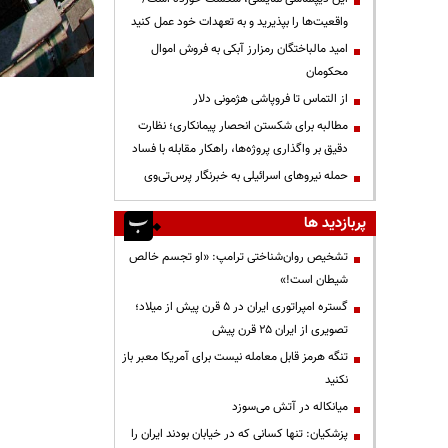
واقعیت‌ها را بپذیرید و به تعهدات خود عمل کنید
امید مالباختگان رمزارز آبکی به فروش اموال
محکومان
از التماس تا فروپاشی هژمونی دلار
مطالبه برای شکستن انحصار پیمانکاری؛ نظارت
دقیق بر واگذاری پروژه‌ها، راهکار مقابله با فساد
حمله نیروهای اسرائیلی به خبرنگار پرس‌تی‌وی
پربازدید ها
تشخیص روان‌شناختی ترامپ: «او تجسم خالص
شیطان است!»
گستره امپراتوری ایران در ۵ قرن پیش از میلاد؛
تصویری از ایران ۲۵ قرن پیش
تنگه هرمز قابل معامله نیست برای آمریکا معبر باز
نکنید
میانکاله در آتش می‌سوزد
پزشکیان: تنها کسانی که در خیابان بودند ایران را