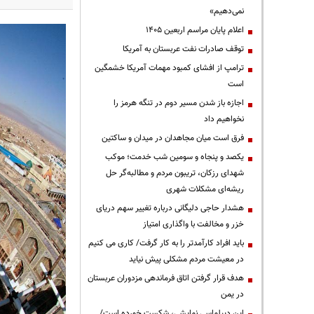
نمی‌دهیم»
اعلام پایان مراسم اربعین ۱۴۰۵
توقف صادرات نفت عربستان به آمریکا
ترامپ از افشای کمبود مهمات آمریکا خشمگین
است
اجازه باز شدن مسیر دوم در تنگه هرمز را
نخواهیم داد
فرق است میان مجاهدان در میدان و ساکتین
یکصد و پنجاه و سومین شب خدمت؛ موکب
شهدای رزکان، تریبون مردم و مطالبه‌گر حل
ریشه‌ای مشکلات شهری
هشدار حاجی دلیگانی درباره تغییر سهم دریای
خزر و مخالفت با واگذاری امتیاز
باید افراد کارآمدتر را به کار گرفت/ کاری می کنیم
در معیشت مردم مشکلی پیش نیاید
هدف قرار گرفتن اتاق‌ فرماندهی مزدوران عربستان
در یمن
این دیپلماسی نمایشی، شکست خورده است/