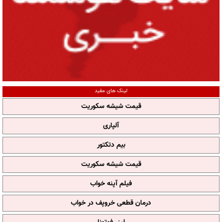
لینک های مفید
قیمت شیشه سکوریت
آلپاری
بیم دتکتور
قیمت شیشه سکوریت
فیلم آپنه خواب
درمان قطعی خروپف در خواب