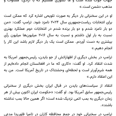
جهات جوک شده است و ما کشوری هستیم که با آزادی، مساوات و
مذهب دشمن است.»
او در این سخنرانی بار دیگر به صورت تلویحی اشاره کرد که ممکن است
برای انتخابات ریاست‌جمهوری سال ۲۰۲۴ نامزد شود. ترامپ گفت: «من
دو بار نامزد شدم و دو بار برنده شدم در انتخابات دوم عملکرد بهتری
نسبت به بار اول داشتم و نسبت به سال ۲۰۱۶ میلیون‌ها میلیون رأی
بیشتری به دست آوردم. ممکن است یک بار دیگر لازم باشد این کار را
انجام دهیم.»
ترامپ در بخش دیگری از اظهاراتش از جو بایدن، رئیس‌جمهور امریکا به
شدت انتقاد کرد. او گفت: «کاری که ما در افغانستان انجام داده‌ایم از
همه شرم‌آورتر است و لحظه‌ای وحشتناک در تاریخ آمریکا است. من به
این اعتقاد دارم.»
انتقاد از سیاست‌های بایدن در قبال ایران بخش دیگری از سخنرانی
رئیس‌جمهور سابق آمریکا بود. او گفت: «حکومت ایران اکنون بیش از هر
زمان دیگری به بمب اتمی نزدیک شده است؛ اگر همین حالا بمب نداشته
باشند».
ترامپ در سخنرانی خود در جمع محافظه کاران در تامپا فلوریدا مدعی