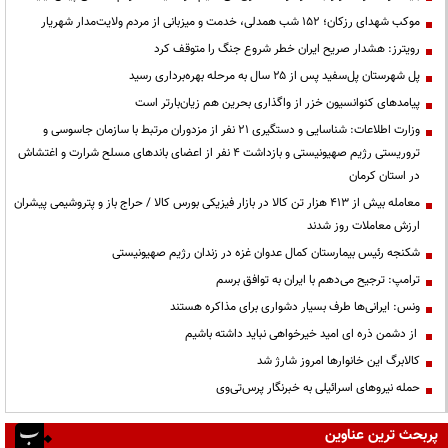
موکب شهدای رزکان؛ ۱۵۲ شب همدلی، خدمت و میزبانی از مردم ولایت‌مدار شهریار
رویترز: هشدار صریح ایران خطر شروع جنگ را متوقف کرد
پل شهرستان پل‌سفید پس از ۲۵ سال به مرحله بهره‌برداری رسید
پیامدهای کنوانسیون خزر از واگذاری بحرین هم زیان‌بارتر است
وزارت اطلاعات: شناسایی و دستگیری ۲۱ نفر از مزدوران مرتبط با سازمان جاسوسی و
تروریستی رژیم صهیونیستی و بازداشت ۴ نفر از اعضای باندهای مسلح شرارت و اغتشاش
در استان کرمان
معامله بیش از ۴۱۳ هزار تن کالا در بازار فیزیکی بورس کالا / حراج باز و پتروشیمی پیشران
ارزش معاملات روز شدند
شکنجه رئیس بیمارستان کمال عدوان غزه در زندان رژیم صهیونیستی
ترامپ: ترجیح می‌دهم با ایران به توافق برسم
ونس: ایرانی‌ها طرف بسیار دشواری برای مذاکره هستند
از دشمن ذره ای امید خیرخواهی نباید داشته باشیم
کالابرگ این خانوارها امروز شارژ شد
حمله نیروهای اسرائیلی به خبرنگار پرس‌تی‌وی
پربحث ترین عناوین