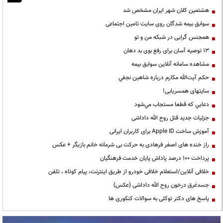
هشتمین کلان شهر ایران مشخص شد
سوابق بیمه شدگان روی سایت تامین اجتماعی
همجنس گرایی در شبکه من و تو
13 توصیه آسان برای رفع بوی بد دهان
مشاهده سامانه آنلاين سوابق بیمه
حكم آيت‌الله مكارم درباره شاهين نجفي
سایتهای همسریابی!
دعايي كه قطعا مستجاب مي‌شود
جزئیات جدید قتل روح الله داداشی
آموزش ساخت Apple ID برای کاربران ایرانی
راز خنده های اصغر فرهادی به حرکت بی شرمانه خانم بازیگر + عکس
پرداخت ۱۰۰ درصد پاداش پایان خدمت فرهنگیان
خلافی آنلاین/استعلام خلافی خودرو از طریق اینترنت، پیام کوتاه ، تلفن
جسدغرق درخون روح الله داداشی (عکس)
پاسخ های دکتر توکلی به سوالات کنکوری ها