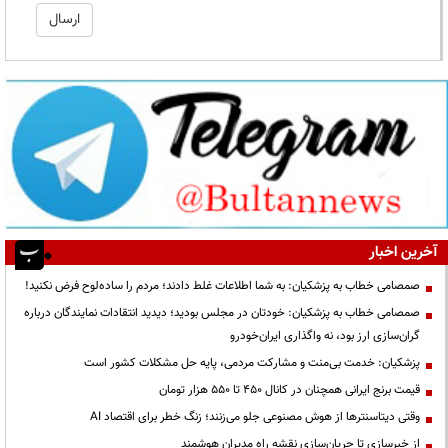
آخرین اخبار
صمصامی خطاب به پزشکیان: به شما اطلاعات غلط دادند؛ مردم را ساده‌لوح فرض نکنید!
صمصامی خطاب به پزشکیان: خودتان در مجلس بودید؛ دیدید انتقادات نمایندگان درباره
گران‌سازی ارز بود، نه واگذاری ایران‌خودرو
پزشکیان: خدمت بی‌منت و مشارکت مردمی، پایه حل مشکلات کشور است
قیمت‌ برنج ایرانی همچنان در کانال ۴۵۰ تا ۵۵۰ هزار تومان
وقتی دیتاسنترها از هوش مصنوعی جلو می‌زنند؛ زنگ خطر برای اقتصاد AI
از خبرسازی تا جریان‌سازی نقشه راه مدیران هوشمند