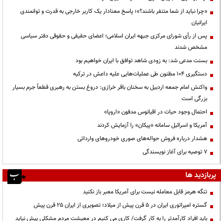
«چرا نباید از شما متنفر باشند؟»؛ پاسخ معنادار یک کاربر خارجی به قدرت و توانمندی
ایرانیان
پس از رأی شورای مرکزی جبهه ایران اسلامی؛ اعضای حقیقی و حقوقی دفتر سیاسی
مشخص شدند
بسنت مدعی شد: به زودی شاهد توافق با ایران خواهیم بود
دستگیری ۱۰۴ مظنون طی عملیات‌هایی علیه داعش در ترکیه
واکنش امام جمعه اردبیل به سخنان باقر خرازی: دروغ بستن به رهبری قطعاً جرم بسیار
بزرگی است
احتمال وجود حیات در اقیانوس مدفون «اروپا»
آمریکا و اسرائیل سامانه «پیکان» را آزمایش کردند
هشدار درباره فروش حواله‌های صوری خودروهای وارداتی
۷ توصیه برای آغاز نویسندگی
پربازدید ها
تنگه هرمز قابل معامله نیست برای آمریکا معبر باز نکنید
گستره امپراتوری ایران در ۵ قرن پیش از میلاد؛ تصویری از ایران ۲۵ قرن پیش
باید افراد کارآمدتر را به کار گرفت/ کاری می کنیم در معیشت مردم مشکلی پیش نیاید