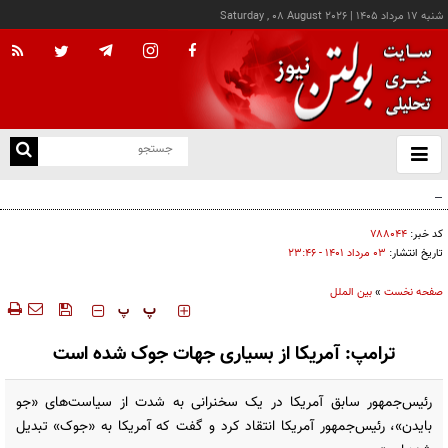
شنبه ۱۷ مرداد ۱۴۰۵
|
Saturday , 08 August 2026
از
و
ته
پزشکیان: خدمت بی‌منت و مشارکت مردمی، پایه حل مشکلات کشور است
ن
نو
کد خبر:
۷۸۸۰۴۴
تاریخ انتشار:
۰۳ مرداد ۱۴۰۱ - ۲۳:۴۶
صفحه نخست
»
بین الملل
‍‍‍ پ
پ
ترامپ: آمریکا از بسیاری جهات جوک شده است
رئیس‌جمهور سابق آمریکا در یک سخنرانی به شدت از سیاست‌های «جو
بایدن»، رئیس‌جمهور آمریکا انتقاد کرد و گفت که آمریکا به «جوک» تبدیل