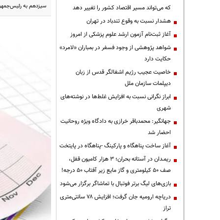
سیزدهم به رئیس‌جمهور
که می‌تواند مسیر اقتصاد کشور را تغییر دهد
هشدار نسبت به وقوع تندباد در تهران
آغاز ثبت‌نام آزمون ارشد علوم پزشکی از امروز
شواهد پژوهشی از وجود فسفر در بمباران «لامرد»
حکایت دارد
خاصیت عجیب رژیم اشغالگر قدس از زبان
دیپلمات سازمان ملل
ابراز نگرانی نسبت به افزایش غلط‌ها در نوشته‌های
شهری
جهانگیر: محمدباقر خرازی به دادگاه ویژه روحانیت
احضار شد
آغاز ساخت پناهگاه و پارکینگ -پناهگاه در پایتخت
ریمـدان در آستانه بحران؛ ۳ هزار کامیون قفل،
صف ۵۰ کیلومتری و گاز مایع زیر آفتاب ۵۰ درجه!
بازی‌های لیگ برتر فوتبال با تماشاگر برگزار می‌شود
دریاچه ارومیه جان گرفت؛ افزایش ۷۸ سانتی‌متری
تراز