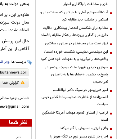
بدهی دولت به بانک مرکزی بیش از ۱۷ هزار میلیارد تومان افز
خزر و مخالفت با واگذاری امتیاز
آیت‌الله جوادی آملی: با هرکس که وحدت ملی و
اسلامی را بشکند، باید مقابله کرد
سال دولت سیزدهم
مطالبه برای شکستن انحصار پیمانکاری؛ نظارت
اضافه نشده است بلکه ۹۸ هزار و ۲۵۶ شغل کاهش یافته و ۱۰۷ هزار و ۹۵۰ نفر نیز به جمعیت
دقیق بر واگذاری پروژه‌ها، راهکار مقابله با فساد
حال این پرسش جدی
فرق است میان مجاهدان در میدان و ساکتین
آگاهی از این آما
این دیپلماسی نمایشی، شکست خورده است/
واقعیت‌ها را بپذیرید و به تعهدات خود عمل کنید
برچسب ها:
وزیر اق
سربازانِ خیابانِ ظهور؛ ملتِ مبعوثِ رودسر در
پاسخ به دشمن: «خیابان‌ها را به ناامیدان
نمی‌دهیم»
گزارش خطا
امیر دبیری‌مهر در سوگ دکتر ابوالقاسم
قاسم‌زاده؛ از خاطرات صداوسیما تا کلاس درس
شما می توانید مطالب 
سیاست
nnews@gmail.com
ترامپ از افشای کمبود مهمات آمریکا خشمگین
است
نظر شما
وقتی انرژی، مسیرش را گم می‌کند
اجازه باز شدن مسیر دوم در تنگه هرمز را
نام