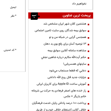
نخواهیم داد
ایمیل
پربحث ترین عناوین
* نظر
هشتمین کلان شهر ایران مشخص شد
سوابق بیمه شدگان روی سایت تامین اجتماعی
همجنس گرایی در شبکه من و تو
13 توصیه آسان برای رفع بوی بد دهان
* کد امنیتی
مشاهده سامانه آنلاين سوابق بیمه
حكم آيت‌الله مكارم درباره شاهين نجفي
سایتهای همسریابی!
دعايي كه قطعا مستجاب مي‌شود
جزئیات جدید قتل روح الله داداشی
آموزش ساخت Apple ID برای کاربران ایرانی
راز خنده های اصغر فرهادی به حرکت بی شرمانه
خانم بازیگر + عکس
پرداخت ۱۰۰ درصد پاداش پایان خدمت فرهنگیان
خلافی آنلاین/استعلام خلافی خودرو از طریق