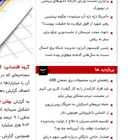
برگزاری نشست وزرای خارجه کشورهای بریکس
در نیویورک
«آمریکا ذرّه ذرّه آب میشود»؛ چگونه پیشبینی
رهبر شهید از افول ابرقدرت به حقیقت پیوست؟
دعوت مجدد عربستان از نخست‌وزیر عراق برای
سفر به ریاض
رئیس کمیسیون انرژی: مدیریت شبکه برق امسال
نسبت به سال‌های گذشته موفق‌تر بوده است
گروه اقتصادی
:
پربازدید ها
مصاحبه‌ای که در
راهنمای خرید محصولات برق صنعتی ABB
آن را میلیاردها 
باید افراد کارآمدتر را به کار گرفت/ کاری می کنیم
انصاف گزارش دهن
در معیشت مردم مشکلی پیش نیاید
به گزارش
بولتن ن
حمله نیروهای اسرائیلی به خبرنگار پرس‌تی‌وی
از التماس تا فروپاشی هژمونی دلار
تقسیم غنایم مدیران یا دفاع از تولید؛ پشت‌پرده
۶۰۳ هزار میلیارد تومان و رشد آن از ۳۰.۱ درصد به ۳۱.۶ درصد افزایش و نهایتاً نقدینگی ۱۳۵۶ هزار میلیارد تومان اضافه شده است.
درخواست توقف یک آیین‌نامه چه بود؟
هشدار حاجی دلیگانی درباره تغییر سهم دریای