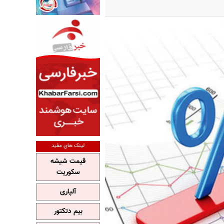
لینک های مفید
قیمت شیشه
سکوریت
آلپاری
بیم دتکتور