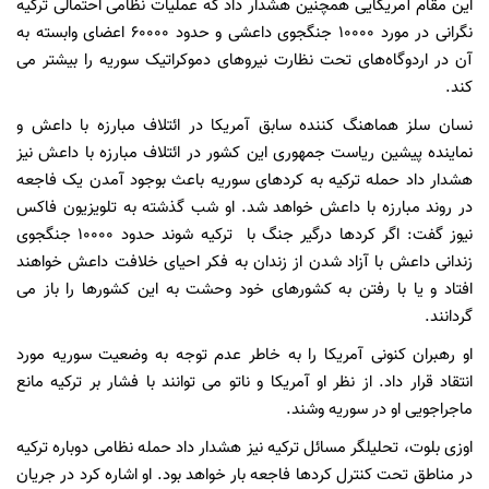
این مقام آمریکایی همچنین هشدار داد که عملیات نظامی احتمالی ترکیه
نگرانی در مورد ۱۰۰۰۰ جنگجوی داعشی و حدود ۶۰۰۰۰ اعضای وابسته به
آن در اردوگاه‌های تحت نظارت نیروهای دموکراتیک سوریه را بیشتر می
کند
.
نسان سلز هماهنگ کننده سابق آمریکا در ائتلاف مبارزه با داعش و
نماینده پیشین ریاست جمهوری این کشور در ائتلاف مبارزه با داعش نیز
هشدار داد حمله ترکیه به کردهای سوریه باعث بوجود آمدن یک فاجعه
در روند مبارزه با داعش خواهد شد. او شب گذشته به تلویزیون فاکس
نیوز گفت: اگر کردها درگیر جنگ با ترکیه شوند حدود 10000 جنگجوی
زندانی داعش با آزاد شدن از زندان به فکر احیای خلافت داعش خواهند
افتاد و یا با رفتن به کشورهای خود وحشت به این کشورها را باز می
گردانند.
او رهبران کنونی آمریکا را به خاطر عدم توجه به وضعیت سوریه مورد
انتقاد قرار داد. از نظر او آمریکا و ناتو می توانند با فشار بر ترکیه مانع
ماجراجویی او در سوریه وشند.
اوزی بلوت، تحلیلگر مسائل ترکیه نیز هشدار داد حمله نظامی دوباره ترکیه
در مناطق تحت کنترل کردها فاجعه بار خواهد بود. او اشاره کرد در جریان