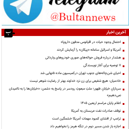
آخرین اخبار
احتمال وجود حیات در اقیانوس مدفون «اروپا»
آمریکا و اسرائیل سامانه «پیکان» را آزمایش کردند
هشدار درباره فروش حواله‌های صوری خودروهای وارداتی
۷ توصیه برای آغاز نویسندگی
احیای شن‌چاله‌های جنوب تهران درکمیسیون ماده ۵نهایی شد
خادمیان: هیچ شفیعی برای زن نزد خداوند بهتر از رضایت شوهر نیست
سربازانِ خیابانِ ظهور؛ ملتِ مبعوثِ رودسر در پاسخ به دشمن: «خیابان‌ها را به ناامیدان
نمی‌دهیم»
اعلام پایان مراسم اربعین ۱۴۰۵
توقف صادرات نفت عربستان به آمریکا
ترامپ از افشای کمبود مهمات آمریکا خشمگین است
اجازه باز شدن مسیر دوم در تنگه هرمز را نخواهیم داد