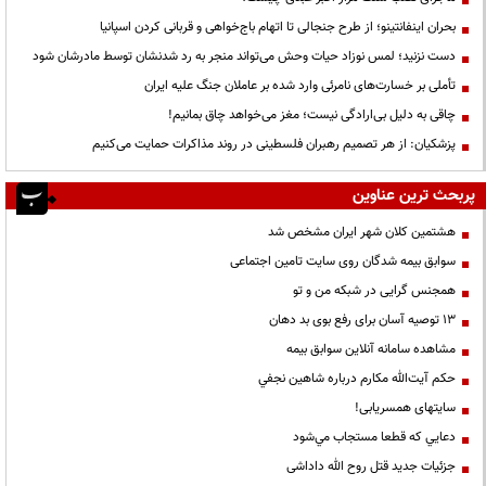
بحران اینفانتینو؛ از طرح جنجالی تا اتهام باج‌خواهی و قربانی کردن اسپانیا
دست نزنید؛ لمس نوزاد حیات وحش می‌تواند منجر به رد شدنشان توسط مادرشان شود
تأملی بر خسارت‌های نامرئی وارد شده بر عاملان جنگ علیه ایران
چاقی به دلیل بی‌ارادگی نیست؛ مغز می‌خواهد چاق بمانیم!
پزشکیان: از هر تصمیم رهبران فلسطینی در روند مذاکرات حمایت می‌کنیم
پربحث ترین عناوین
هشتمین کلان شهر ایران مشخص شد
سوابق بیمه شدگان روی سایت تامین اجتماعی
همجنس گرایی در شبکه من و تو
13 توصیه آسان برای رفع بوی بد دهان
مشاهده سامانه آنلاين سوابق بیمه
حكم آيت‌الله مكارم درباره شاهين نجفي
سایتهای همسریابی!
دعايي كه قطعا مستجاب مي‌شود
جزئیات جدید قتل روح الله داداشی