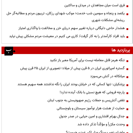
فرق است میان مجاهدان در میدان و ساکتین
یکصد و پنجاه و سومین شب خدمت؛ موکب شهدای رزکان، تریبون مردم و مطالبه‌گر حل
ریشه‌ای مشکلات شهری
هشدار حاجی دلیگانی درباره تغییر سهم دریای خزر و مخالفت با واگذاری امتیاز
باید افراد کارآمدتر را به کار گرفت/ کاری می کنیم در معیشت مردم مشکلی پیش نیاید
پربازدید ها
تنگه هرمز قابل معامله نیست برای آمریکا معبر باز نکنید
گستره امپراتوری ایران در ۵ قرن پیش از میلاد؛ تصویری از ایران ۲۵ قرن پیش
میانکاله در آتش می‌سوزد
پزشکیان: تنها کسانی که در خیابان بودند ایران را نگه نداشتند همه سهیم هستند
پارچه فروشی که هیچ نسبتی با بانک آینده ندارد!
نقض آتش‌بس و حملات رژیم صهیونیستی به جنوب لبنان
حمایت از هشت هزار نوآموز سیستان و بلوچستانی
جدال بهرام افشاری و امین حیایی در صدر جدول
وحدت مکرّراً و مؤکّداً تذکر داده شد
ماجرای نصب سنگ مزار اکبر عبدی چیست؟