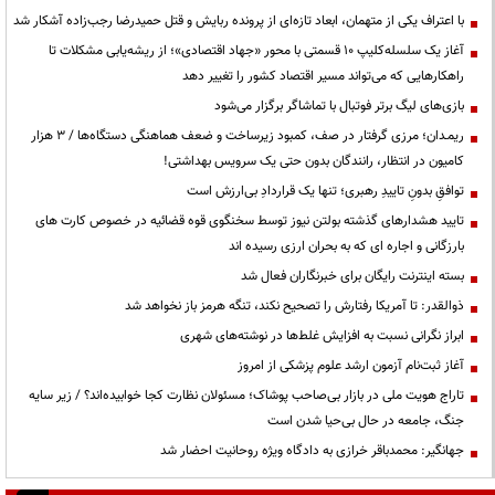
با اعتراف یکی از متهمان، ابعاد تازه‌ای از پرونده ربایش و قتل حمیدرضا رجب‌زاده آشکار شد
آغاز یک سلسله‌کلیپ ۱۰ قسمتی با محور «جهاد اقتصادی»؛ از ریشه‌یابی مشکلات تا
راهکارهایی که می‌تواند مسیر اقتصاد کشور را تغییر دهد
بازی‌های لیگ برتر فوتبال با تماشاگر برگزار می‌شود
ریمـدان؛ مرزی گرفتار در صف، کمبود زیرساخت و ضعف هماهنگی دستگاه‌ها / ۳ هزار
کامیون در انتظار، رانندگان بدون حتی یک سرویس بهداشتی!
توافقِ بدونِ تاییدِ رهبری؛ تنها یک قراردادِ بی‌ارزش است
تایید هشدارهای گذشته بولتن نیوز توسط سخنگوی قوه قضائیه در خصوص کارت های
بارزگانی و اجاره ای که به بحران ارزی رسیده اند
بسته اینترنت رایگان برای خبرنگاران فعال شد
ذوالقدر: تا آمریکا رفتارش را تصحیح نکند، تنگه هرمز باز نخواهد شد
ابراز نگرانی نسبت به افزایش غلط‌ها در نوشته‌های شهری
آغاز ثبت‌نام آزمون ارشد علوم پزشکی از امروز
تاراج هویت ملی در بازار بی‌صاحب پوشاک؛ مسئولان نظارت کجا خوابیده‌اند؟ / زیر سایه
جنگ، جامعه در حال بی‌حیا شدن است
جهانگیر: محمدباقر خرازی به دادگاه ویژه روحانیت احضار شد