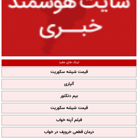
لینک های مفید
قیمت شیشه سکوریت
آلپاری
بیم دتکتور
قیمت شیشه سکوریت
فیلم آپنه خواب
درمان قطعی خروپف در خواب