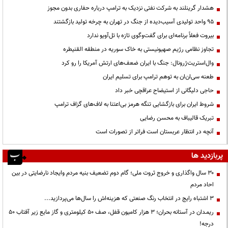
هشدار گرینلند به شرکت نفتی نزدیک به ترامپ درباره حفاری بدون مجوز
95 واحد تولیدی آسیب‌دیده از جنگ در تهران به چرخه تولید بازگشتند
بیروت فعلاً برنامه‌ای برای گفت‌وگوی تازه با تل‌آویو ندارد
تجاوز نظامی رژیم صهیونیستی به خاک سوریه در منطقه القنیطره
وال‌استریت‌ژرونال: جنگ با ایران ضعف‌های ارتش آمریکا را رو کرد
طعنه سی‌ان‌ان به توهم ترامپ برای تسلیم ایران
حاجی دلیگانی از استیضاح عراقچی خبر داد
شروط ایران برای بازگشایی تنگه هرمز بی‌اعتنا به لاف‌های گزاف ترامپ
تبریک قالیباف به محسن رضایی
آنچه در انتظار عربستان است فراتر از تصورات است
پربازدید ها
۳۰ سال واگذاری و خروج ثروت ملی؛ گام دوم تضعیف بنیه مردم وایجاد نارضایتی در بین
احاد مردم
3 اشتباه رایج در انتخاب رنگ صنعتی که هزینه‌اش را سال‌ها می‌پردازید...
ریمـدان در آستانه بحران؛ ۳ هزار کامیون قفل، صف ۵۰ کیلومتری و گاز مایع زیر آفتاب ۵۰
درجه!