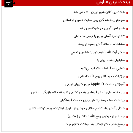
پربحث ترین عناوین
هشتمین کلان شهر ایران مشخص شد
سوابق بیمه شدگان روی سایت تامین اجتماعی
همجنس گرایی در شبکه من و تو
13 توصیه آسان برای رفع بوی بد دهان
مشاهده سامانه آنلاين سوابق بیمه
حكم آيت‌الله مكارم درباره شاهين نجفي
سایتهای همسریابی!
دعايي كه قطعا مستجاب مي‌شود
جزئیات جدید قتل روح الله داداشی
آموزش ساخت Apple ID برای کاربران ایرانی
راز خنده های اصغر فرهادی به حرکت بی شرمانه خانم بازیگر + عکس
پرداخت ۱۰۰ درصد پاداش پایان خدمت فرهنگیان
خلافی آنلاین/استعلام خلافی خودرو از طریق اینترنت، پیام کوتاه ، تلفن
جسدغرق درخون روح الله داداشی (عکس)
پاسخ های دکتر توکلی به سوالات کنکوری ها