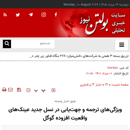
دوشنبه ۱۹ مرداد ۱۴۰۵
|
Monday , 10 August 2026
از
و
ته
تزریق بسته ۳ همتی به شرکت‌های دانش‌بنیان؛ ۲۲۸ بنگاه فناور زیر چتر حمایت دولت
ن
نو
کد خبر:
۷۸۷۶۵۸
تاریخ انتشار:
۰۱ مرداد ۱۴۰۱ - ۱۱:۰۵
صفحه نخست
»
IT
»
اخبار IT و فناوری
‍‍‍ پ
پ
طبق اخبار واصله
ویژگی‌های ترجمه و جهت‌یابی در نسل جدید عینک‌های
واقعیت افزوده گوگل