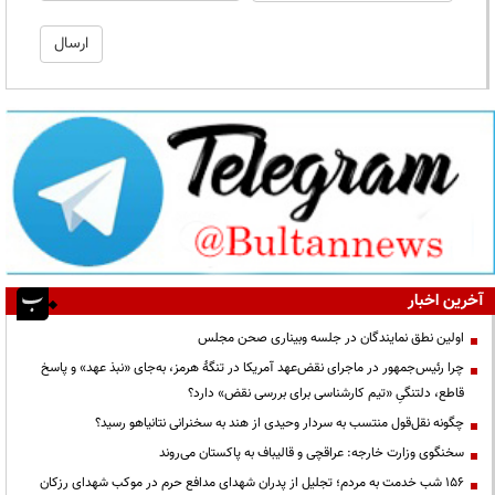
آخرین اخبار
اولین نطق نمایندگان در جلسه وبیناری صحن مجلس
چرا رئیس‌جمهور در ماجرای نقض‌عهد آمریکا در تنگهٔ هرمز، به‌جای «نبذ عهد» و پاسخ
قاطع، دلتنگیِ «تیم کارشناسی برای بررسی نقض» دارد؟
چگونه نقل‌قول منتسب به سردار وحیدی از هند به سخنرانی نتانیاهو رسید؟
سخنگوی وزارت خارجه: عراقچی و قالیباف به پاکستان می‌روند
۱۵۶ شب خدمت به مردم؛ تجلیل از پدران شهدای مدافع حرم در موکب شهدای رزکان