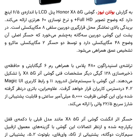
به گزارش
بولتن نیوز
، گوشی Honor X8 5G پنل LCD با اندازه‌ی ۶/۵ اینچ
دارد که وضوح تصویر Full HD+ و نرخ نوسازی ۶۰ هرتزی ارائه می‌کند.
بریدگی بالای نماشگر محل قرارگیری دوربین سلفی ۸ مگاپیکسلی است. در
پشت این گوشی دوربین سه‌گانه به‌چشم می‌خورد که حسگر اصلی آن
وضوح ۴۸ مگاپیکسلی دارد و توسط دو حسگر ۲ مگاپیکسلی ماکرو و
تشخیص عمق همراهی می‌شود.
تراشه‌ی اسنپدراگون ۴۸۰ پلاس با همراهی رم ۶ گیگابایتی و حافظه‌ی
ذخیره‌سازی ۱۲۸ گیگی دیگر مشخصات فنی گوشی آنر X8 5G را تشکیل
می‌دهند. این گوشی با سیستم‌عامل اندروید ۱۱ و رابط کاربری Magic UI
4.2 دردسترس کاربران قرار خواهد گرفت. علاوه‌براین، باتری درنظر گرفته
شده برای این گوشی ظرفیت ۵٬۰۰۰ میلی‌آمپر ساعتی و قابلیت پشتیبانی از
شارژ سریع ۲۲/۵ واتی را ارائه می‌کند.
حسگر اثر انگشت گوشی آنر X8 5G مانند مدل قبلی با دکمه‌ی قفل
یکپارچه شده و ازنظر اتصالات این گوشی با گزینه‌های معمول ازقبیل
سیم‌کارت دوگانه، پشتیبانی از 5G، وای‌فای، بلوتوث 5.2، پشتیبانی از