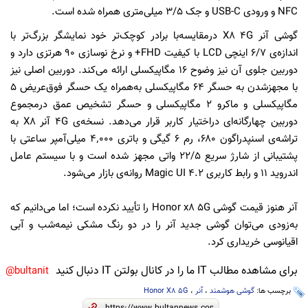
NFC و ورودی USB-C و جک ۳/۵ میلی‌متری همراه شده است.
گوشی آنر X8 4G درمقایسه‌با برادر کوچک‌تر خود نمایشگر بزرگ‌تر با
اندازه‌ی ۶/۷ اینچی LCD با کیفیت FHD+ و نرخ نوسازی ۹۰ هرتزی دارد و
دوربین جلوی آن نیز وضوح ۱۶ مگاپیکسلی ارائه می‌کند. دوربین اصلی نیز
با مجهز‌شدن به حسگر ۶۴ مگاپیکسلی به‌همراه یک حسگر فوق‌عریض ۵
مگاپیکسلی و ماکرو ۲ مگاپیکسلی و حسگر تشخیص عمق درمجموع
دوربین چهارگانه‌ای دراختیار کاربر قرار می‌دهد. نسخه‌ی 4G آنر X8 به
تراشه‌ی اسنپدراگون ۶۸۰، رم ۶ گیگی و باتری ۴٬۰۰۰ میلی‌آمپر ساعتی با
پشتیبانی از شارژ سریع ۲۲/۵ واتی مجهز شده است و با سیستم عامل
اندروید ۱۱ و رابط کاربری Magic UI 4.2 روانه‌ی بازار می‌شود.
آنر هنوز قیمت گوشی Honor x8 5G را تأیید نکرده است؛ اما می‌دانیم که
به‌زودی می‌توان گوشی جدید آنر را در دو رنگ مشکی نیمه‌شب و آبی
اقیانوسی خریداری کرد.
برای مشاهده مطالب IT ما را در کانال بولتن IT دنبال کنید
bultanit@
برچسب ها:
گوشی هوشمند
،
آنر
،
Honor X8 5G