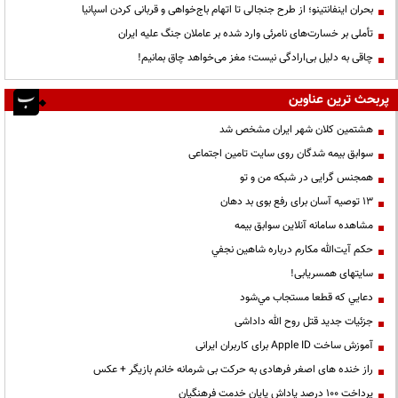
بحران اینفانتینو؛ از طرح جنجالی تا اتهام باج‌خواهی و قربانی کردن اسپانیا
تأملی بر خسارت‌های نامرئی وارد شده بر عاملان جنگ علیه ایران
چاقی به دلیل بی‌ارادگی نیست؛ مغز می‌خواهد چاق بمانیم!
پربحث ترین عناوین
هشتمین کلان شهر ایران مشخص شد
سوابق بیمه شدگان روی سایت تامین اجتماعی
همجنس گرایی در شبکه من و تو
13 توصیه آسان برای رفع بوی بد دهان
مشاهده سامانه آنلاين سوابق بیمه
حكم آيت‌الله مكارم درباره شاهين نجفي
سایتهای همسریابی!
دعايي كه قطعا مستجاب مي‌شود
جزئیات جدید قتل روح الله داداشی
آموزش ساخت Apple ID برای کاربران ایرانی
راز خنده های اصغر فرهادی به حرکت بی شرمانه خانم بازیگر + عکس
پرداخت ۱۰۰ درصد پاداش پایان خدمت فرهنگیان