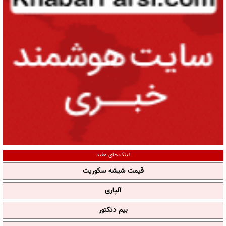
لینک های مفید
قیمت شیشه سکوریت
آلپاری
بیم دتکتور