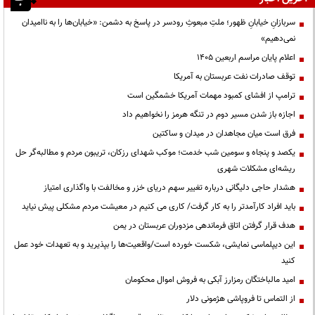
سربازانِ خیابانِ ظهور؛ ملتِ مبعوثِ رودسر در پاسخ به دشمن: «خیابان‌ها را به ناامیدان
نمی‌دهیم»
اعلام پایان مراسم اربعین ۱۴۰۵
توقف صادرات نفت عربستان به آمریکا
ترامپ از افشای کمبود مهمات آمریکا خشمگین است
اجازه باز شدن مسیر دوم در تنگه هرمز را نخواهیم داد
فرق است میان مجاهدان در میدان و ساکتین
یکصد و پنجاه و سومین شب خدمت؛ موکب شهدای رزکان، تریبون مردم و مطالبه‌گر حل
ریشه‌ای مشکلات شهری
هشدار حاجی دلیگانی درباره تغییر سهم دریای خزر و مخالفت با واگذاری امتیاز
باید افراد کارآمدتر را به کار گرفت/ کاری می کنیم در معیشت مردم مشکلی پیش نیاید
هدف قرار گرفتن اتاق‌ فرماندهی مزدوران عربستان در یمن
این دیپلماسی نمایشی، شکست خورده است/واقعیت‌ها را بپذیرید و به تعهدات خود عمل
کنید
امید مالباختگان رمزارز آبکی به فروش اموال محکومان
از التماس تا فروپاشی هژمونی دلار