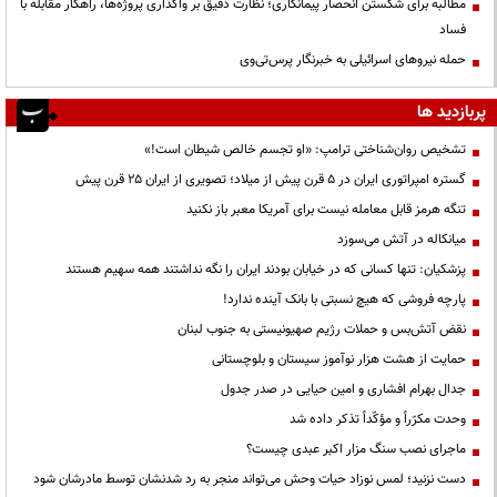
مطالبه برای شکستن انحصار پیمانکاری؛ نظارت دقیق بر واگذاری پروژه‌ها، راهکار مقابله با
فساد
حمله نیروهای اسرائیلی به خبرنگار پرس‌تی‌وی
پربازدید ها
تشخیص روان‌شناختی ترامپ: «او تجسم خالص شیطان است!»
گستره امپراتوری ایران در ۵ قرن پیش از میلاد؛ تصویری از ایران ۲۵ قرن پیش
تنگه هرمز قابل معامله نیست برای آمریکا معبر باز نکنید
میانکاله در آتش می‌سوزد
پزشکیان: تنها کسانی که در خیابان بودند ایران را نگه نداشتند همه سهیم هستند
پارچه فروشی که هیچ نسبتی با بانک آینده ندارد!
نقض آتش‌بس و حملات رژیم صهیونیستی به جنوب لبنان
حمایت از هشت هزار نوآموز سیستان و بلوچستانی
جدال بهرام افشاری و امین حیایی در صدر جدول
وحدت مکرّراً و مؤکّداً تذکر داده شد
ماجرای نصب سنگ مزار اکبر عبدی چیست؟
دست نزنید؛ لمس نوزاد حیات وحش می‌تواند منجر به رد شدنشان توسط مادرشان شود