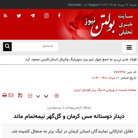
شنبه ۱۷ مرداد ۱۴۰۵
|
Saturday , 08 August 2026
از
و
ته
فولاد غدیر نی‌ریز به جمع چهار تیم برتر سوپرلیگ والیبال استان فارس صعود کرد
ن
نو
کد خبر:
۷۸۷۶۳۵
تاریخ انتشار:
۰۱ مرداد ۱۴۰۱ - ۱۰:۴۱
صفحه نخست
»
ورزشی
»
لیگ برتر فوتبال ایران
‍‍‍ پ
پ
مصاف نارنجی‌پوشان با پرسپولیس
دیدار دوستانه مس کرمان و گل‌گهر نیمه‌تمام ماند
تقابل تدارکاتی نمایندگان استان کرمان در لیگ برتر به جنجال کشیده شد.