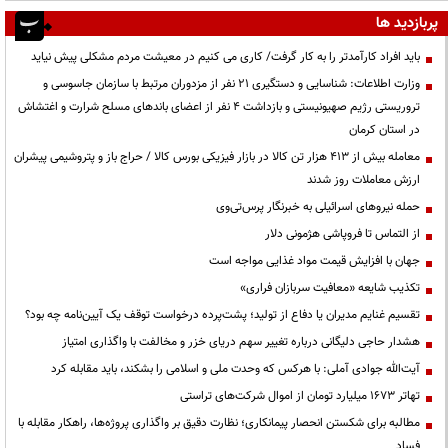
پربازدید ها
باید افراد کارآمدتر را به کار گرفت/ کاری می کنیم در معیشت مردم مشکلی پیش نیاید
وزارت اطلاعات: شناسایی و دستگیری ۲۱ نفر از مزدوران مرتبط با سازمان جاسوسی و
تروریستی رژیم صهیونیستی و بازداشت ۴ نفر از اعضای باندهای مسلح شرارت و اغتشاش
در استان کرمان
معامله بیش از ۴۱۳ هزار تن کالا در بازار فیزیکی بورس کالا / حراج باز و پتروشیمی پیشران
ارزش معاملات روز شدند
حمله نیروهای اسرائیلی به خبرنگار پرس‌تی‌وی
از التماس تا فروپاشی هژمونی دلار
جهان با افزایش قیمت مواد غذایی مواجه است
تکذیب شایعه «معافیت سربازان فراری»
تقسیم غنایم مدیران یا دفاع از تولید؛ پشت‌پرده درخواست توقف یک آیین‌نامه چه بود؟
هشدار حاجی دلیگانی درباره تغییر سهم دریای خزر و مخالفت با واگذاری امتیاز
آیت‌الله جوادی آملی: با هرکس که وحدت ملی و اسلامی را بشکند، باید مقابله کرد
تهاتر ۱۶۷۳ میلیارد تومان از اموال شرکت‌های تراستی
مطالبه برای شکستن انحصار پیمانکاری؛ نظارت دقیق بر واگذاری پروژه‌ها، راهکار مقابله با
فساد