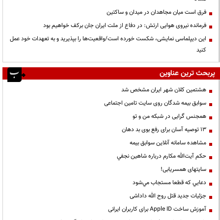
فرق است میان مجاهدان در میدان و ساکتین
فرمانده نیروی هوایی ارتش: در دفاع از ملت ایران جان برکف خواهیم بود
این دیپلماسی نمایشی، شکست خورده است/واقعیت‌ها را بپذیرید و به تعهدات خود عمل
کنید
پربحث ترین عناوین
هشتمین کلان شهر ایران مشخص شد
سوابق بیمه شدگان روی سایت تامین اجتماعی
همجنس گرایی در شبکه من و تو
13 توصیه آسان برای رفع بوی بد دهان
مشاهده سامانه آنلاين سوابق بیمه
حكم آيت‌الله مكارم درباره شاهين نجفي
سایتهای همسریابی!
دعايي كه قطعا مستجاب مي‌شود
جزئیات جدید قتل روح الله داداشی
آموزش ساخت Apple ID برای کاربران ایرانی