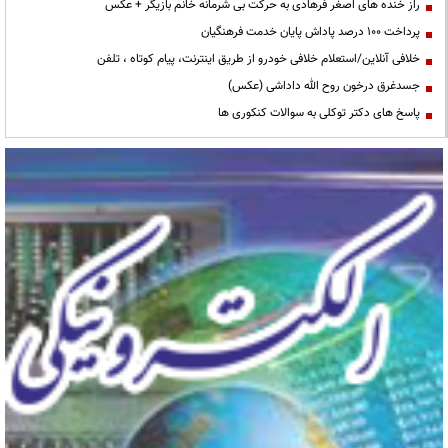
راز خنده های اصغر فرهادی به حرکت بی شرمانه خانم بازیگر + عکس
پرداخت ۱۰۰ درصد پاداش پایان خدمت فرهنگیان
خلافی آنلاین/استعلام خلافی خودرو از طریق اینترنت، پیام کوتاه ، تلفن
جسدغرق درخون روح الله داداشی (عکس)
پاسخ های دکتر توکلی به سوالات کنکوری ها