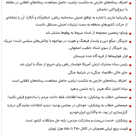
اعتراف رسانه‌های خارجی به شکست ترامپ؛ حاصل مجاهدت رسانه‌های انقلابی در مقابله
با دروغ‌پراکنی دشمنان
پاتریشیا مارینز با اشاره به توافق امنیتی سه‌جانبه ریاض، اسلام‌آباد و آنکارا، آن را نشانه‌ای
از حرکت کشورهای منطقه به سمت ترتیبات امنیتی مستقل دانست
ویدئو؛ پنجمین مجموعه از اسناد مربوط به یوفوها منتشر شد
خبرنگار، مبلّغ دین و پاسدار فرهنگ و هویت در مواجهه با چالش‌های سیاسی است؛ تبریک
روز خبرنگار از سوی استاد خطیب اصفهانی.
فرار هواپیماها از فرودگاه جده عربستان
رئیس ستاد مشترک ارتش آمریکا خواستار راهی برای خروج از جنگ با ایران شد
جای خالی «اقتصاد جنگی» در شرایط جنگی
اعتراف رسانه‌های خارجی به شکست ترامپ حاصل مجاهدت رسانه‌های انقلابی است
مبادا اختیار تنگه هرمز را به دشمن بدهید
صمصامی خطاب به پزشکیان: به شما اطلاعات غلط دادند؛ مردم را ساده‌لوح فرض نکنید!
صمصامی خطاب به پزشکیان: خودتان در مجلس بودید؛ دیدید انتقادات نمایندگان درباره
گران‌سازی ارز بود، نه واگذاری ایران‌خودرو
پزشکیان: خدمت بی‌منت و مشارکت مردمی، پایه حل مشکلات کشور است
قیمت‌ برنج ایرانی همچنان در کانال ۴۵۰ تا ۵۵۰ هزار تومان