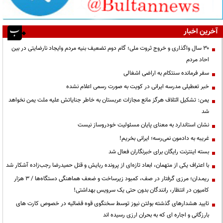
آخرین اخبار
۳۰ سال واگذاری و خروج ثروت ملی؛ گام دوم تضعیف بنیه مردم وایجاد نارضایتی در بین
احاد مردم
سفر فرمانده سنتکام به اراضی اشغالی
خبر تعطیلی مدرسه ایرانی در کویت به صورت رسمی اعلام نشده
یمن: تشکیل ائتلاف هرگز مانع مجازات عربستان به خاطر جنایاتش علیه ملت یمن نخواهد
شد
نشان استاندارد به معنای پایان مسئولیت خودروساز نیست
غریبه به دادمون نمی‌رسه؛ ایرانی بخریم!
بسته اینترنت رایگان برای خبرنگاران فعال شد
با اعتراف یکی از متهمان، ابعاد تازه‌ای از پرونده ربایش و قتل حمیدرضا رجب‌زاده آشکار شد
ریمـدان؛ مرزی گرفتار در صف، کمبود زیرساخت و ضعف هماهنگی دستگاه‌ها / ۳ هزار
کامیون در انتظار، رانندگان بدون حتی یک سرویس بهداشتی!
تایید هشدارهای گذشته بولتن نیوز توسط سخنگوی قوه قضائیه در خصوص کارت های
بارزگانی و اجاره ای که به بحران ارزی رسیده اند