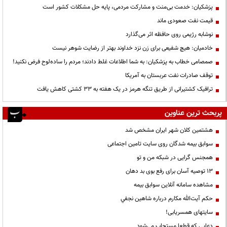
پزشکیان: خدمت بی‌منت و مشارکت مردمی، پایه حل مشکلات کشور است
قیمت نفت صعودی ماند
نوشابه رژیمی روی حافظه اثر می‌گذارد
خادمیان: هیچ شفیعی برای زن نزد خداوند بهتر از رضایت شوهر نیست
صمصامی خطاب به پزشکیان: به شما اطلاعات غلط دادند؛ مردم را ساده‌لوح فرض نکنید!
توقف صادرات نفت عربستان به آمریکا
ترافیک کشتیرانی از طریق تنگه هرمز در یک هفته به ۳۳ کشتی کاهش یافت
پربحث ترین عناوین
هشتمین کلان شهر ایران مشخص شد
سوابق بیمه شدگان روی سایت تامین اجتماعی
همجنس گرایی در شبکه من و تو
13 توصیه آسان برای رفع بوی بد دهان
مشاهده سامانه آنلاين سوابق بیمه
حكم آيت‌الله مكارم درباره شاهين نجفي
سایتهای همسریابی!
دعايي كه قطعا مستجاب مي‌شود