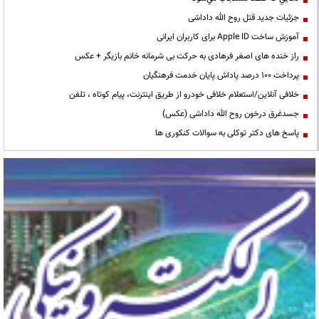
جزئیات جدید قتل روح الله داداشی
آموزش ساخت Apple ID برای کاربران ایرانی
راز خنده های اصغر فرهادی به حرکت بی شرمانه خانم بازیگر + عکس
پرداخت ۱۰۰ درصد پاداش پایان خدمت فرهنگیان
خلافی آنلاین/استعلام خلافی خودرو از طریق اینترنت، پیام کوتاه ، تلفن
جسدغرق درخون روح الله داداشی (عکس)
پاسخ های دکتر توکلی به سوالات کنکوری ها