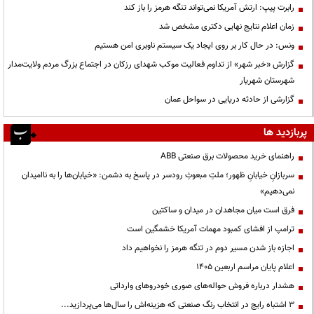
رابرت پیپ: ارتش آمریکا نمی‌تواند تنگه هرمز را باز کند
زمان اعلام نتایج نهایی دکتری مشخص شد
ونس: در حال کار بر روی ایجاد یک سیستم ناوبری امن هستیم
گزارش «خبر شهر» از تداوم فعالیت موکب شهدای رزکان در اجتماع بزرگ مردم ولایت‌مدار
شهرستان شهریار
گزارشی از حادثه دریایی در سواحل عمان
پربازدید ها
راهنمای خرید محصولات برق صنعتی ABB
سربازانِ خیابانِ ظهور؛ ملتِ مبعوثِ رودسر در پاسخ به دشمن: «خیابان‌ها را به ناامیدان
نمی‌دهیم»
فرق است میان مجاهدان در میدان و ساکتین
ترامپ از افشای کمبود مهمات آمریکا خشمگین است
اجازه باز شدن مسیر دوم در تنگه هرمز را نخواهیم داد
اعلام پایان مراسم اربعین ۱۴۰۵
هشدار درباره فروش حواله‌های صوری خودروهای وارداتی
3 اشتباه رایج در انتخاب رنگ صنعتی که هزینه‌اش را سال‌ها می‌پردازید...