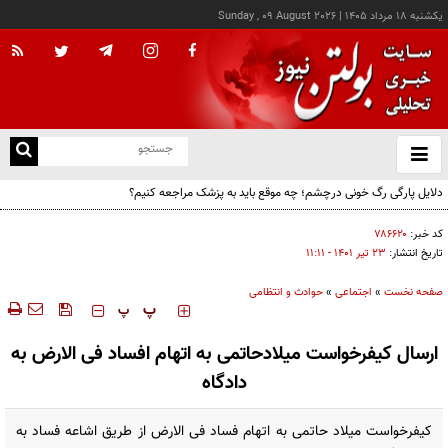
يکشنبه ۱۸ مرداد ۱۴۰۵
|
Sunday , 09 August 2026
از
و
ته
دلایل پارگی رگ خونی درچشم؛ چه موقع باید به پزشک مراجعه کنیم؟
ن
نو
کد خبر:
۷۸۶۶۲۰
تاریخ انتشار:
۲۳ تير ۱۴۰۱ - ۱۱:۱۱
صفحه نخست
»
اجتماعی
»
حوادث و انتظامی
‍‍‍ پ
پ
ارسال کیفرخواست میلادحاتمی به اتهام افساد فی الارض به
دادگاه
کیفرخواست میلاد حاتمی به اتهام فساد فی الارض از طریق اشاعه فساد به