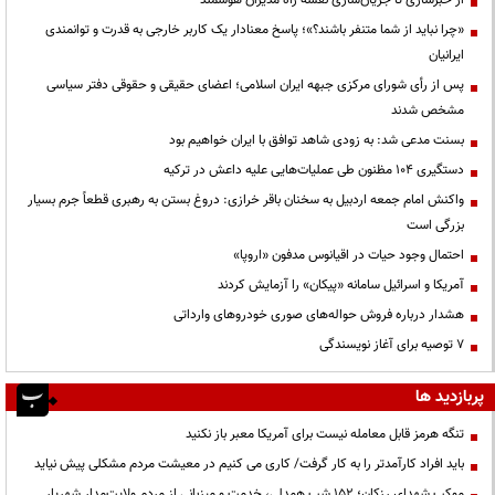
«چرا نباید از شما متنفر باشند؟»؛ پاسخ معنادار یک کاربر خارجی به قدرت و توانمندی
ایرانیان
پس از رأی شورای مرکزی جبهه ایران اسلامی؛ اعضای حقیقی و حقوقی دفتر سیاسی
مشخص شدند
بسنت مدعی شد: به زودی شاهد توافق با ایران خواهیم بود
دستگیری ۱۰۴ مظنون طی عملیات‌هایی علیه داعش در ترکیه
واکنش امام جمعه اردبیل به سخنان باقر خرازی: دروغ بستن به رهبری قطعاً جرم بسیار
بزرگی است
احتمال وجود حیات در اقیانوس مدفون «اروپا»
آمریکا و اسرائیل سامانه «پیکان» را آزمایش کردند
هشدار درباره فروش حواله‌های صوری خودروهای وارداتی
۷ توصیه برای آغاز نویسندگی
پربازدید ها
تنگه هرمز قابل معامله نیست برای آمریکا معبر باز نکنید
باید افراد کارآمدتر را به کار گرفت/ کاری می کنیم در معیشت مردم مشکلی پیش نیاید
موکب شهدای رزکان؛ ۱۵۲ شب همدلی، خدمت و میزبانی از مردم ولایت‌مدار شهریار