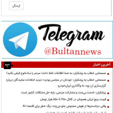
آخرین اخبار
صمصامی خطاب به پزشکیان: به شما اطلاعات غلط دادند؛ مردم را ساده‌لوح فرض نکنید!
صمصامی خطاب به پزشکیان: خودتان در مجلس بودید؛ دیدید انتقادات نمایندگان درباره
گران‌سازی ارز بود، نه واگذاری ایران‌خودرو
پزشکیان: خدمت بی‌منت و مشارکت مردمی، پایه حل مشکلات کشور است
قیمت‌ برنج ایرانی همچنان در کانال ۴۵۰ تا ۵۵۰ هزار تومان
وقتی دیتاسنترها از هوش مصنوعی جلو می‌زنند؛ زنگ خطر برای اقتصاد AI
از خبرسازی تا جریان‌سازی نقشه راه مدیران هوشمند