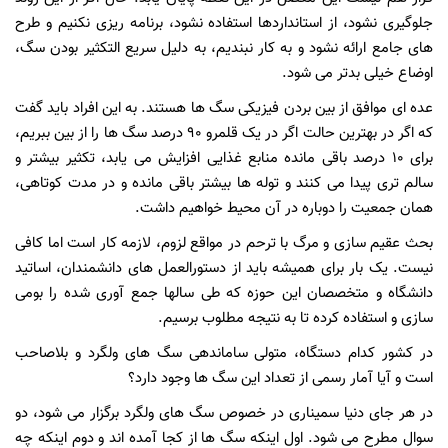
جلوگیری نشود، از استانداردها استفاده نشود، برنامه ریزی نکنیم و طرح
های جامع ارائه نشود و به کار نبندیم، به دلیل سریع التکثیر بودن سگ،
اوضاع خیلی بدتر می شود.
عده ای موافق از بین بردن فیزیکی سگ ها هستند. به این افراد باید گفت
که اگر در بهترین حالت اگر در یک قلمرو 90 درصد سگ ها را از بین ببریم،
برای 10 درصد باقی مانده منابع غذایی افزایش می یابد، تکثیر بیشتر و
سالم تری پیدا می کنند و توله ها بیشتر باقی مانده و در مدت کوتاهی،
همان جمعیت را دوباره در آن محیط خواهیم داشت.
بحث عقیم سازی و مرگ با ترحم در مواقع لزوم، لازمه کار است اما کافی
نیست. یک بار برای همیشه باید از دستورالعمل های دانشمندان، اساتید
دانشگاه و متخصصان این حوزه که طی سالها جمع آوری شده را بومی
سازی و استفاده کرده تا به نتیجه مطلوب برسیم.
در کشور کدام دستگاه، متولی ساماندهی سگ های ولگرد و بلاصاحب
است و آیا آمار رسمی از تعداد این سگ ها وجود دارد؟
در هر جای دنیا سمیناری در خصوص سگ های ولگرد برگزار می شود، دو
سوال مطرح می شود. اول اینکه سگ ها از کجا آمده اند و دوم اینکه چه