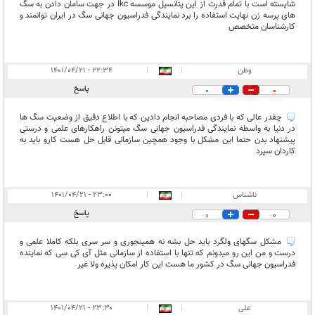
شایسته است با تمام قدرت از این پتانسیل موسسه Ikc در جهت سامان دادن به سگ
های پرسه زن نهایت استفاده را برد نمایندگی فدراسیون جهانی سگ در ایران توانمند و
کارشناسان متخصص
وطن
|
|
۲۲:۳۴ - ۱۴۰۱/۰۴/۲۱
پاسخ
0
0
چقدر عالی که با فردی مصاحبه انجام دادین که با اطلاع دقیق از وضعیت سگ ها
در دنیا به واسطه نمایندگی فدراسیون جهانی سگ میتونن راهکارهای علمی و درستی
پیشنهاد بدن حتما این مشکل با وجود همچین سازمانی قابل حل هست کارو باید به
کاردان سپرد
ناشناس
|
|
۲۳:۰۰ - ۱۴۰۱/۰۴/۲۱
پاسخ
0
0
مشکل سگهای ولگرد باید حل بشه نه همینجوری و سر سری بلکه کاملا علمی و
درست و من این رو میدونم که تنها با استفاده از سازمانی مثل آی کی سی که نماینده
فدراسیون جهانی سگ در کشور ما هست این کار امکان پذیره ولا غیر
علی
|
|
۲۳:۳۰ - ۱۴۰۱/۰۴/۲۱