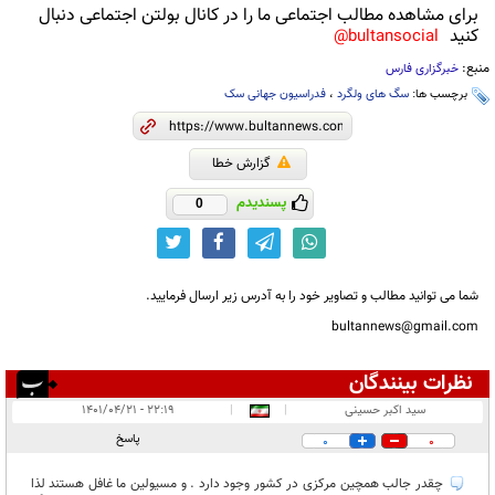
برای مشاهده مطالب اجتماعی ما را در کانال بولتن اجتماعی دنبال
کنید
bultansocial@
منبع:
خبرگزاری فارس
برچسب ها:
سگ های ولگرد
،
فدراسیون جهانی سک
گزارش خطا
پسندیدم
0
شما می توانید مطالب و تصاویر خود را به آدرس زیر ارسال فرمایید.
bultannews@gmail.com
نظرات بینندگان
انتشار یافته:
۶
سید اکبر حسینی
|
|
۲۲:۱۹ - ۱۴۰۱/۰۴/۲۱
در انتظار بررسی:
پاسخ
0
0
غیر قابل انتشار:
چقدر جالب همچین مرکزی در کشور وجود دارد . و مسیولین ما غافل هستند لذا