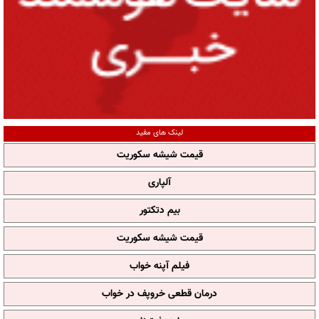
لینک های مفید
قیمت شیشه سکوریت
آلپاری
بیم دتکتور
قیمت شیشه سکوریت
فیلم آپنه خواب
درمان قطعی خروپف در خواب