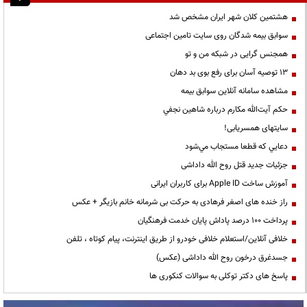
هشتمین کلان شهر ایران مشخص شد
سوابق بیمه شدگان روی سایت تامین اجتماعی
همجنس گرایی در شبکه من و تو
13 توصیه آسان برای رفع بوی بد دهان
مشاهده سامانه آنلاين سوابق بیمه
حكم آيت‌الله مكارم درباره شاهين نجفي
سایتهای همسریابی!
دعايي كه قطعا مستجاب مي‌شود
جزئیات جدید قتل روح الله داداشی
آموزش ساخت Apple ID برای کاربران ایرانی
راز خنده های اصغر فرهادی به حرکت بی شرمانه خانم بازیگر + عکس
پرداخت ۱۰۰ درصد پاداش پایان خدمت فرهنگیان
خلافی آنلاین/استعلام خلافی خودرو از طریق اینترنت، پیام کوتاه ، تلفن
جسدغرق درخون روح الله داداشی (عکس)
پاسخ های دکتر توکلی به سوالات کنکوری ها