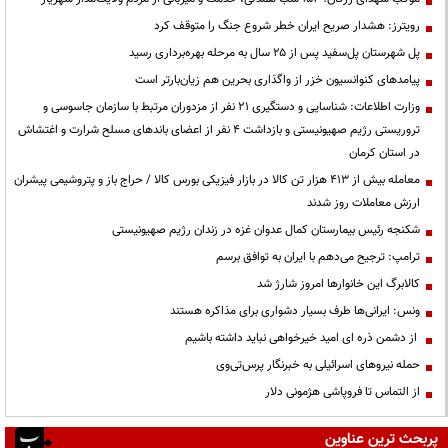
رویترز: هشدار صریح ایران خطر شروع جنگ را متوقف کرد
پل شهرستان پل‌سفید پس از ۲۵ سال به مرحله بهره‌برداری رسید
پیامدهای کنوانسیون خزر از واگذاری بحرین هم زیان‌بارتر است
وزارت اطلاعات: شناسایی و دستگیری ۲۱ نفر از مزدوران مرتبط با سازمان جاسوسی و
تروریستی رژیم صهیونیستی و بازداشت ۴ نفر از اعضای باندهای مسلح شرارت و اغتشاش
در استان کرمان
معامله بیش از ۴۱۳ هزار تن کالا در بازار فیزیکی بورس کالا / حراج باز و پتروشیمی پیشران
ارزش معاملات روز شدند
شکنجه رئیس بیمارستان کمال عدوان غزه در زندان رژیم صهیونیستی
ترامپ: ترجیح می‌دهم با ایران به توافق برسم
کالابرگ این خانوارها امروز شارژ شد
ونس: ایرانی‌ها طرف بسیار دشواری برای مذاکره هستند
از دشمن ذره ای امید خیرخواهی نباید داشته باشیم
حمله نیروهای اسرائیلی به خبرنگار پرس‌تی‌وی
از التماس تا فروپاشی هژمونی دلار
پربحث ترین عناوین