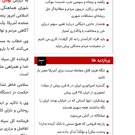
به گزارش
بولتن ن
یکصد و پنجاه و سومین شب خدمت؛ موکب
شورای هماهنگی ت
شهدای رزکان، تریبون مردم و مطالبه‌گر حل
ریشه‌ای مشکلات شهری
متحده آمریکا یک 
هشدار حاجی دلیگانی درباره تغییر سهم دریای
آگاهی مردم و توان
خزر و مخالفت با واگذاری امتیاز
باید افراد کارآمدتر را به کار گرفت/ کاری می کنیم
وی خطاب به مسئو
در معیشت مردم مشکلی پیش نیاید
می‌کنند که با یا
فرمانده کل سپاه ا
پربازدید ها
خدا و همراهی مل
تنگه هرمز قابل معامله نیست برای آمریکا معبر باز
است.
نکنید
سلامی خاطر نشان
گستره امپراتوری ایران در ۵ قرن پیش از میلاد؛
حکمت در دستگاه 
تصویری از ایران ۲۵ قرن پیش
پزشکیان: تنها کسانی که در خیابان بودند ایران را
وی با تاکید بر 
نگه نداشتند همه سهیم هستند
روحانی و دارای کا
میانکاله در آتش می‌سوزد
فرمانده کل سپاه
پارچه فروشی که هیچ نسبتی با بانک آینده ندارد!
تفاضل و برتری ب
وحدت مکرّراً و مؤکّداً تذکر داده شد