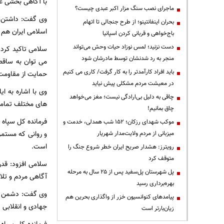
با آگاهی بخشی ع
ماجرای نصب سنگ مزار اکبر عبدی چیست؟
وی گفت: داشتن 
بحران اینفانتینو؛ از طرح جنجالی تا اتهام
اسلامی ایران هم 
باج‌خواهی و قربانی کردن اسپانیا
دست نزنید؛ لمس نوزاد حیات وحش می‌تواند
سلامی تاکید کرد:
منجر به رد شدنشان توسط مادرشان شود
می توان به ساقط
باید افراد کارآمدتر را به کار گرفت/ کاری می کنیم
حمایت از مقاومت 
در معیشت مردم مشکلی پیش نیاید
وی با اشاره به ا
چاقی به دلیل بی‌ارادگی نیست؛ مغز می‌خواهد
های مختلف تمامی ت
چاق بمانیم!
فرمانده کل سپاه 
موکب شهدای رزکان؛ ۱۵۲ شب همدلی، خدمت و
و روانی که مستم
میزبانی از مردم ولایت‌مدار شهریار
است.
رویترز: هشدار صریح ایران خطر شروع جنگ را
متوقف کرد
سلامی افزود: قدر
پل شهرستان پل‌سفید پس از ۲۵ سال به مرحله
آگاهی مردم و تلا
بهره‌برداری رسید
وی گفت: دشمن خیل
پیامدهای کنوانسیون خزر از واگذاری بحرین هم
جهادی و انقلابی 
زیان‌بارتر است