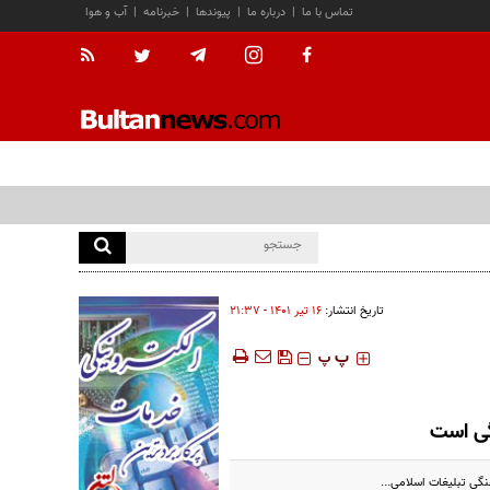
تماس با ما
|
درباره ما
|
پیوندها
|
خبرنامه
|
آب و هوا
تاریخ انتشار:
۱۶ تير ۱۴۰۱ - ۲۱:۳۷
‍‍‍ پ
پ
گی است
گی تبلیغات اسلامی...