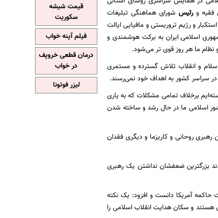
لامی در همایش سراسری روسای استانی
قیمت شیشه
 فقیه و
رئیس
شورای هماهنگی تبلیغات
سکوریت
ا محوریت استکبار و رژیم تروریستی و مافیایی ایالت
فیلم آپنه خواب
جمهوری اسلامی ایران به برکت هوشمندی و
 نظام ما هر روز قوی تر می‌شود.
درمان قطعی خروپف
اسلام و انقلاب تلاش گسترده و مستمری
در خواب
در سراسر کشور به اهداف خود نمی‌رسند.
لیزر فوتونا
نسته‌ایم برخلاف تمامی مشکلات که به یاری
شور اسلامی ما در حال رشد و ساخته شدن
هبری روحانی و کاریزما و دیگری فقدان
دند بزرگترین ضعفشان نداشتن یک رهبری
حاکمه آمریکا دانست و افزود: یک نکته
 هستند و سکان هدایت انقلاب اسلامی را