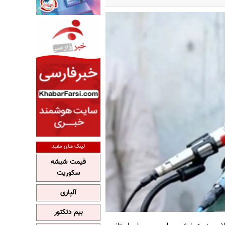
لینک های مفید
قیمت شیشه
سکوریت
آلپاری
بیم دتکتور