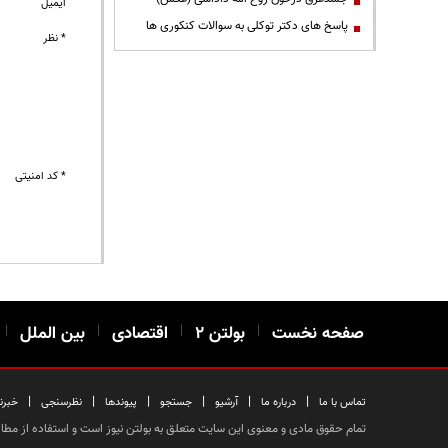
ایمیل
پاسخ های دکتر توکلی به سوالات کنکوری ها
* نظر
* کد امنیتی
صفحه نخست
|
بولتن ۲
|
اقتصادی
|
بین الملل
|
|
|
|
|
|
|
تماس با ما
درباره ما
آرشیو
جستجو
پیوندها
نظرسنجی
خبرن
تمام حقوق مادی و معنوی این سایت متعلق به بولتن نیوز است و استفاده از مطالب