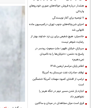
هشدار درباره فروش حواله‌های صوری خودروهای
وارداتی
۷ توصیه برای آغاز نویسندگی
احیای شن‌چاله‌های جنوب تهران درکمیسیون ماده
۵نهایی شد
خادمیان: هیچ شفیعی برای زن نزد خداوند بهتر از
رضایت شوهر نیست
سربازانِ خیابانِ ظهور؛ ملتِ مبعوثِ رودسر در
پاسخ به دشمن: «خیابان‌ها را به ناامیدان
نمی‌دهیم»
اعلام پایان مراسم اربعین ۱۴۰۵
توقف صادرات نفت عربستان به آمریکا
ترامپ از افشای کمبود مهمات آمریکا خشمگین
است
اجازه باز شدن مسیر دوم در تنگه هرمز را
نخواهیم داد
فرق است میان مجاهدان در میدان و ساکتین