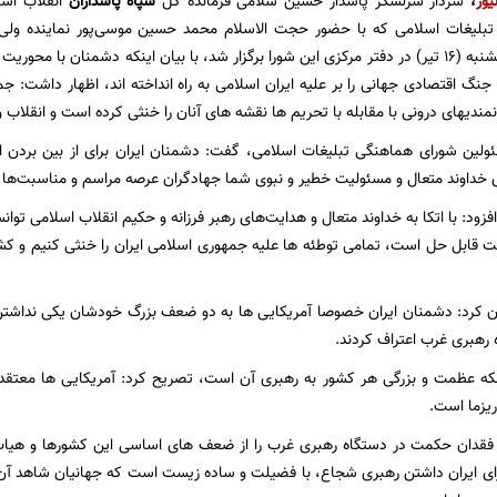
یوز
،
سردار سرلشکر پاسدار حسین سلامی فرمانده کل
سپاه پاسداران
انقلاب اس
بلیغات اسلامی که با حضور حجت الاسلام محمد حسین موسی‌پور نماینده ولی
اسلامی امروز پنجشنبه (16 تیر) در دفتر مرکزی این شورا برگزار شد، با بیان اینکه دشمنان ب
جنگ اقتصادی جهانی را بر علیه ایران اسلامی به راه انداخته اند، اظهار داشت: 
مندیهای درونی با مقابله با تحریم ها نقشه های آنان را خنثی کرده است و انقلاب و
لین شورای هماهنگی تبلیغات اسلامی، گفت: دشمنان ایران برای از بین بردن 
ری خداوند متعال و مسئولیت خطیر و نبوی شما جهادگران عرصه مراسم و مناسبت‌ها 
فزود: با اتکا به خداوند متعال و هدایت‌های رهبر فرزانه و حکیم انقلاب اسلامی توا
ت قابل حل است، تمامی توطئه ها علیه جمهوری اسلامی ایران را خنثی کنیم و ک
 کرد: دشمنان ایران خصوصا آمریکایی ها به دو ضعف بزرگ خودشان یکی نداشتن ر
رهبری غرب اعتراف کردند.
اینکه عظمت و بزرگی هر کشور به رهبری آن است، تصریح کرد: آمریکایی ها معتق
ریزما است.
 فقدان حکمت در دستگاه رهبری غرب را از ضعف های اساسی این کشورها و هیات 
رای ایران داشتن رهبری شجاع، با فضیلت و ساده زیست است که جهانیان شاهد آن