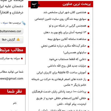
فرمانده کل سپاه 
پربحث ترین عناوین
دشمنان علیه ایر
درخشان و افتخارآ
هشتمین کلان شهر ایران مشخص شد
سوابق بیمه شدگان روی سایت تامین اجتماعی
برچسب ها:
سپاه
،
ج
همجنس گرایی در شبکه من و تو
13 توصیه آسان برای رفع بوی بد دهان
مشاهده سامانه آنلاين سوابق بیمه
گزارش خطا
حكم آيت‌الله مكارم درباره شاهين نجفي
مطالب مرتبط
سایتهای همسریابی!
سپاه: به صادرکنند
دعايي كه قطعا مستجاب مي‌شود
جزئیات جدید قتل روح الله داداشی
شما می توانید مطالب 
آموزش ساخت Apple ID برای کاربران ایرانی
nnews@gmail.com
راز خنده های اصغر فرهادی به حرکت بی شرمانه
خانم بازیگر + عکس
نظر شما
پرداخت ۱۰۰ درصد پاداش پایان خدمت فرهنگیان
خلافی آنلاین/استعلام خلافی خودرو از طریق
نام
اینترنت، پیام کوتاه ، تلفن
جسدغرق درخون روح الله داداشی (عکس)