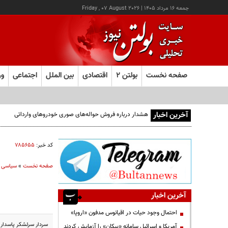
جمعه ۱۶ مرداد ۱۴۰۵
|
Friday , 07 August 2026
صفحه نخست
بولتن ۲
اقتصادی
بین الملل
اجتماعی
ور
آخرین اخبار
هشدار درباره فروش حواله‌های صوری خودروهای وارداتی
کد خبر:
۷۸۵۶۵۵
صفحه نخست
»
سیاسی
آخرین اخبار
احتمال وجود حیات در اقیانوس مدفون «اروپا»
سردار سرلشکر پاسدار
آمریکا و اسرائیل سامانه «پیکان» را آزمایش کردند