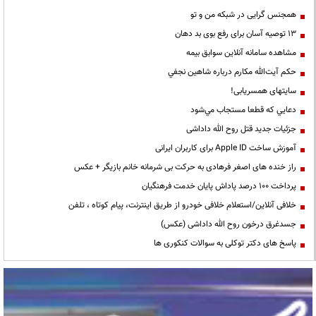
همجنس گرایی در شبکه من و تو
13 توصیه آسان برای رفع بوی بد دهان
مشاهده سامانه آنلاين سوابق بیمه
حكم آيت‌الله مكارم درباره شاهين نجفي
سایتهای همسریابی!
دعايي كه قطعا مستجاب مي‌شود
جزئیات جدید قتل روح الله داداشی
آموزش ساخت Apple ID برای کاربران ایرانی
راز خنده های اصغر فرهادی به حرکت بی شرمانه خانم بازیگر + عکس
پرداخت ۱۰۰ درصد پاداش پایان خدمت فرهنگیان
خلافی آنلاین/استعلام خلافی خودرو از طریق اینترنت، پیام کوتاه ، تلفن
جسدغرق درخون روح الله داداشی (عکس)
پاسخ های دکتر توکلی به سوالات کنکوری ها