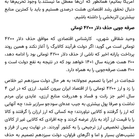
آمریکا بمانیم؛ همانطور که آن‌ها معطل ما نیستند.با وجود تحریم‌ها به
دنبال تحقق رشد اقتصادی هشت درصدی هستیم و باید با کمترین منابع
بیشترین اثربخشی را داشته باشیم.
صرفه جویی حذف دلار 4200 تومانی
وحید شقاقی شهری، کارشناس اقتصادی که موافق حذف دلار 4200
تومانی است می گوید: اگر دولت فرآیند کالابرگ را آغاز نکند و همین روند
پرداخت یارانه اخیر که ناشی از حذف دلار ۴۲۰۰ تومانی بود را ادامه دهد،
۲۰۰ همت هزینه سال ۱۴۰۱ خواهد بود که در نتیجه به نفع دولت است و
۲۰۰ همت صرفه‌جویی را به همراه دارد.
شجاعت در اجرا یا تصمیم عجولانه؛ به هر حال دولت سیزدهم تیر خلاص
را زد و ارز ۴۲۰۰ تومانی را از اقتصاد ایران بیرون کشید. ارزی که در این ۴
سال اخیر جز رانت و فساد و هدررفت منابع ارزی، عایدی برای مردم
نداشت و صرفا پول بیشتری به جیب عده‌ای سودجو سرازیر شد؛ چه آنهایی
که ارز را گرفتند و کالایی نیاوردند؛ چه کسانی که ارز ارزان را گرفتند و کالا
را با قیمت ارز آزاد به بازار عرضه کردند و چه افرادی که کالایی غیر از کالای
مشمول تخصیص ارز ترجیحی را به کشور آوردند. در نهایت پس از فراز و
نشیب‌های بسیار و اما و اگرهای فراوان، دولت سیزدهم تصمیم به حذف