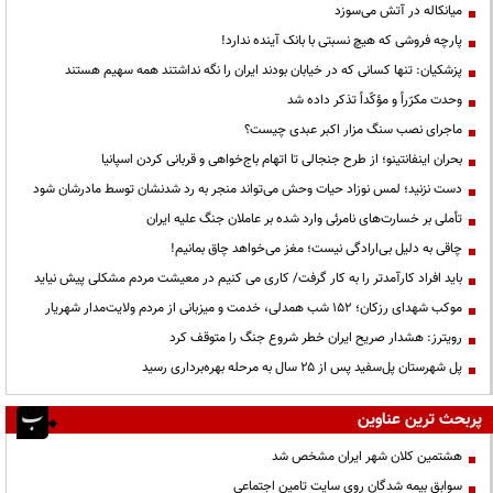
میانکاله در آتش می‌سوزد
پارچه فروشی که هیچ نسبتی با بانک آینده ندارد!
پزشکیان: تنها کسانی که در خیابان بودند ایران را نگه نداشتند همه سهیم هستند
وحدت مکرّراً و مؤکّداً تذکر داده شد
ماجرای نصب سنگ مزار اکبر عبدی چیست؟
بحران اینفانتینو؛ از طرح جنجالی تا اتهام باج‌خواهی و قربانی کردن اسپانیا
دست نزنید؛ لمس نوزاد حیات وحش می‌تواند منجر به رد شدنشان توسط مادرشان شود
تأملی بر خسارت‌های نامرئی وارد شده بر عاملان جنگ علیه ایران
چاقی به دلیل بی‌ارادگی نیست؛ مغز می‌خواهد چاق بمانیم!
باید افراد کارآمدتر را به کار گرفت/ کاری می کنیم در معیشت مردم مشکلی پیش نیاید
موکب شهدای رزکان؛ ۱۵۲ شب همدلی، خدمت و میزبانی از مردم ولایت‌مدار شهریار
رویترز: هشدار صریح ایران خطر شروع جنگ را متوقف کرد
پل شهرستان پل‌سفید پس از ۲۵ سال به مرحله بهره‌برداری رسید
پربحث ترین عناوین
هشتمین کلان شهر ایران مشخص شد
سوابق بیمه شدگان روی سایت تامین اجتماعی