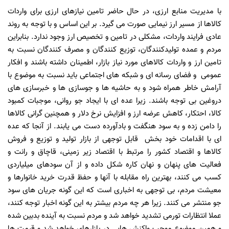
با مدیریت منابع ارزی، در حال حاضر تامين نیازهای ارزی برای واردات
کالاها از مسیر ارز نیمایی صورت می گیرد. بر این اساس و با توجه به روند
عادی فرایند واردات، مشکلی در تامين و تخصیص ارز وجود ندارد. بنابراین
مردم و عمده تولیدکنندگان، توزیع کنندگان و مصرف کنندگان نسبت به
تامین ارز و واردات کالاهای مورد نیاز بازار، اطمینان داشته باشند و افکار
عمومی و فضای رسانه ای و شبکه های اجتماعی باید نسبت به موضوع با
آرامش خاطر همراه شود و به حاشیه ها و جوسازی ها و خبرسازی های
دروغین بی توجه باشند. زیرا عده ای با ایجاد جو روانی، موجبات کمبود
کالا، احتکار، کاهش عرضه ارز و افزایش نرخ دلار و همچنین گرانی کالاها
را دامن زده و به سود هنگفت و بادآورده دست می یابند. از آنجا که عده
ای با اقدامات خود بخش قابل توجهی از بازار تولید و توزیع و فروش
کالاها و اقتصاد کشور را مرتبط با اقتصاد زیر زمینی، قاچاق و رانت و
فعالیت های پنهان و نهان کاره شکل داده و از آن سودهای میلیاردی
کسب می کنند، بهترین راه مقابله با آنها و حفظ قدرت خرید خانوارها و
معیشت مردم، بی توجهی به اخباری است که این گونه جریان های سود
جو منتشر می کنند. زیرا هر چه مردم بیشتر به این گونه اخبار توجه کنند،
عملا انتظارات تورمی تشدید خواهد شد و مردم نسبت به آینده بدبین شده
و همین موضوع موجب واکنش هایی در بازارهای خواهد شد و قیمت ها