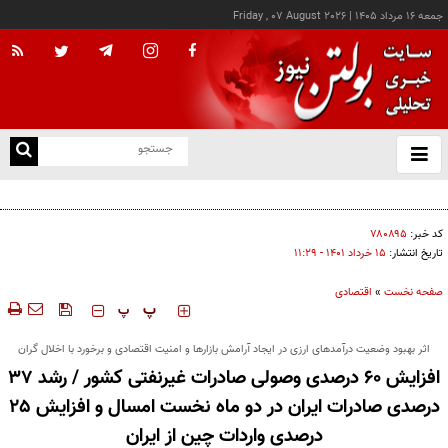
جمعه ۱۶ مرداد ۱۴۰۵
|
Friday , 07 August 2026
از
و
ته
۷ توصیه برای آغاز نویسندگی
ن
نو
کد خبر:
۷۸۰۸۹۵
تاریخ انتشار:
۱۵ خرداد ۱۴۰۱ - ۱۱:۲۹
صفحه نخست
»
اقتصادی
‍‍‍ پ
پ
اثر بهبود وضعیت درآمدهای ارزی در ایجاد آرامش بازارها و امنیت اقتصادی و برخورد با اخلال گران
افزایش ۶۰ درصدی وصولی صادرات غیرنفتی کشور / رشد ۳۷
درصدی صادرات ایران در دو ماه نخست امسال و افزایش 25
درصدی واردات چین از ایران