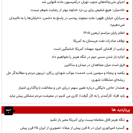
احیای شن‌چاله‌های جنوب تهران درکمیسیون ماده ۵نهایی شد
خادمیان: هیچ شفیعی برای زن نزد خداوند بهتر از رضایت شوهر نیست
سربازانِ خیابانِ ظهور؛ ملتِ مبعوثِ رودسر در پاسخ به دشمن: «خیابان‌ها را به ناامیدان
نمی‌دهیم»
اعلام پایان مراسم اربعین ۱۴۰۵
توقف صادرات نفت عربستان به آمریکا
ترامپ از افشای کمبود مهمات آمریکا خشمگین است
اجازه باز شدن مسیر دوم در تنگه هرمز را نخواهیم داد
فرق است میان مجاهدان در میدان و ساکتین
یکصد و پنجاه و سومین شب خدمت؛ موکب شهدای رزکان، تریبون مردم و مطالبه‌گر حل
ریشه‌ای مشکلات شهری
هشدار حاجی دلیگانی درباره تغییر سهم دریای خزر و مخالفت با واگذاری امتیاز
باید افراد کارآمدتر را به کار گرفت/ کاری می کنیم در معیشت مردم مشکلی پیش نیاید
پربازدید ها
تنگه هرمز قابل معامله نیست برای آمریکا معبر باز نکنید
گستره امپراتوری ایران در ۵ قرن پیش از میلاد؛ تصویری از ایران ۲۵ قرن پیش