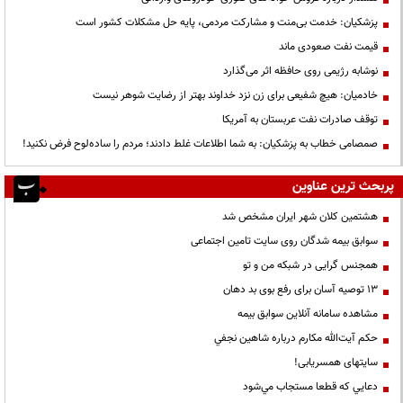
پزشکیان: خدمت بی‌منت و مشارکت مردمی، پایه حل مشکلات کشور است
قیمت نفت صعودی ماند
نوشابه رژیمی روی حافظه اثر می‌گذارد
خادمیان: هیچ شفیعی برای زن نزد خداوند بهتر از رضایت شوهر نیست
توقف صادرات نفت عربستان به آمریکا
صمصامی خطاب به پزشکیان: به شما اطلاعات غلط دادند؛ مردم را ساده‌لوح فرض نکنید!
پربحث ترین عناوین
هشتمین کلان شهر ایران مشخص شد
سوابق بیمه شدگان روی سایت تامین اجتماعی
همجنس گرایی در شبکه من و تو
13 توصیه آسان برای رفع بوی بد دهان
مشاهده سامانه آنلاين سوابق بیمه
حكم آيت‌الله مكارم درباره شاهين نجفي
سایتهای همسریابی!
دعايي كه قطعا مستجاب مي‌شود