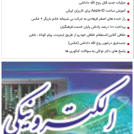
جزئیات جدید قتل روح الله داداشی
آموزش ساخت Apple ID برای کاربران ایرانی
راز خنده های اصغر فرهادی به حرکت بی شرمانه خانم بازیگر + عکس
پرداخت ۱۰۰ درصد پاداش پایان خدمت فرهنگیان
خلافی آنلاین/استعلام خلافی خودرو از طریق اینترنت، پیام کوتاه ، تلفن
جسدغرق درخون روح الله داداشی (عکس)
پاسخ های دکتر توکلی به سوالات کنکوری ها