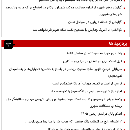
گزارش «خبر شهر» از تداوم فعالیت موکب شهدای رزکان در اجتماع بزرگ مردم ولایت‌مدار
شهرستان شهریار
گزارشی از حادثه دریایی در سواحل عمان
ذوالقدر: تا آمریکا رفتارش را تصحیح نکند، تنگه هرمز باز نخواهد شد
پربازدید ها
راهنمای خرید محصولات برق صنعتی ABB
فرق است میان مجاهدان در میدان و ساکتین
سربازانِ خیابانِ ظهور؛ ملتِ مبعوثِ رودسر در پاسخ به دشمن: «خیابان‌ها را به ناامیدان
نمی‌دهیم»
ترامپ از افشای کمبود مهمات آمریکا خشمگین است
اجازه باز شدن مسیر دوم در تنگه هرمز را نخواهیم داد
یکصد و پنجاه و سومین شب خدمت؛ موکب شهدای رزکان، تریبون مردم و مطالبه‌گر حل
ریشه‌ای مشکلات شهری
اعلام پایان مراسم اربعین ۱۴۰۵
3 اشتباه رایج در انتخاب رنگ صنعتی که هزینه‌اش را سال‌ها می‌پردازید...
هشدار درباره فروش حواله‌های صوری خودروهای وارداتی