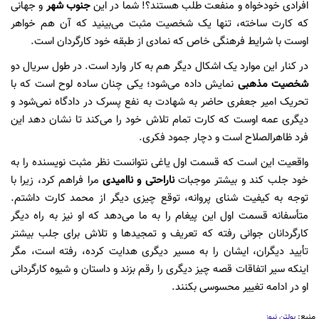
افرادی خودخواه و منفعت طلب هستند؟! شما در این
جنوب شهر
و جهانی
که کارت ساخته، تنها یک شخصیت مثبت می‌بینید که آن هم خواهر
اوست با شرایط فرهنگی خاص که نمادی از طبقه خود کارگردان است.
در کنار این موارد یک اشکال دیگر هم به کار وارد است. در طول سریال دو
شخصیت مذهبی
نمایش داده می‌شود؛ یکی چنان ساده لوح است که با
تحریک امیر جعفری حاضر به شهادت به نفع پسرک در دادگاه نمی‌شود و
دیگری عمه اوست که کارت تمام تلاش خود را می‌کند تا نشان دهد این
فرد ظاهرالصلاح است و دچار جمود فکری.
واقعیت این است که قسمت اول یاغی نتوانست نظر مثبت نویسنده را به
خود جلب کند و بیشتر موجبات
ناراحتی و ناامیدی
مرا فراهم کرد، زیرا با
توجه به کیفیت شنای پروانه، توقع چیزی دیگر از محمد کارت داشتم.
متأسفانه قسمت اول این پیغام را به ما می‌دهد که او نیز به راه دیگر
کارگردانان جوانی رفته که تعریف و تمجید‌ها و تلاش برای جلب بیشتر
تأیید دیگران، ایشان را به مسیر دیگری هدایت کرده، رفته است، مگر
اینکه سیر اتفاقات قصه چیز دیگری را رقم بزند و داستان و شیوه کارگردانی
او در ادامه تغییر محسوسی بکنند.
منبع:
بولتن نیوز