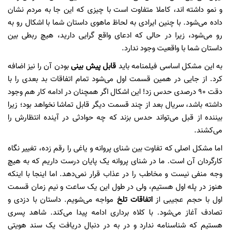
و نمو داشته اند، کاملا متفاوت است با چیزی که این جا به مردم نشان
داده می‌شود. با چنین ایرادی به لحاظ ماهوی داستان شما با اشکال رو به
رو می‌شود، زیرا در حالی که ادعای واقع گرایی دارید، هیچ ربطی بین
داستان شما با واقعیت وجود ندارد.
به این مشکل اساسی فیلمنامه باید
قابل پیش بینی
بودن آن را نیز اضافه
کرد. از جایی در همین قسمت اول می‌شود تمام اتفاقات بد بعدی را با
دقت ۹۰ درصدی حدس زد! این اشکال اگر همچنان در ادامه کار هم وجود
داشته باشد، سریال بعد از چند قسمت دیگر قابل تماشا نخواهد بود؛ زیرا
بیننده از قبل می‌تواند حدس بزند که چه حوادثی در آینده انتظارش را
می‌کشند.
اما مشکل اصلی که تفاوت بین شنای پروانه و یاغی را رقم زده، تغییر نگاه
کارگردان آن است. ما در شنای پروانه یک پایان درست داریم که به هیچ
وجه منفی نیست و مخاطب را در عذاب قرار نمی‌دهد. اما اینجا با اینکه
هنوز در پله اول هستیم، ولی در طول این یک ساعت و نیم زمان قسمت
اول با حجم عجیبی از
اتفاقات تلخ
مواجه می‌شویم. داستان با دزدی و
تصادف آغاز می‌شود. با کلاه برداری ادامه پیدا می‌کند. شاهد پسری
هستیم که شناسنامه ندارد و در به در دنبال دریافت یک سند هویتی