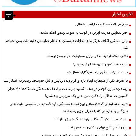
آخرین اخبار
سفر فرمانده سنتکام به اراضی اشغالی
خبر تعطیلی مدرسه ایرانی در کویت به صورت رسمی اعلام نشده
یمن: تشکیل ائتلاف هرگز مانع مجازات عربستان به خاطر جنایاتش علیه ملت یمن نخواهد
شد
نشان استاندارد به معنای پایان مسئولیت خودروساز نیست
غریبه به دادمون نمی‌رسه؛ ایرانی بخریم!
بسته اینترنت رایگان برای خبرنگاران فعال شد
با اعتراف یکی از متهمان، ابعاد تازه‌ای از پرونده ربایش و قتل حمیدرضا رجب‌زاده آشکار شد
ریمـدان؛ مرزی گرفتار در صف، کمبود زیرساخت و ضعف هماهنگی دستگاه‌ها / ۳ هزار
کامیون در انتظار، رانندگان بدون حتی یک سرویس بهداشتی!
تایید هشدارهای گذشته بولتن نیوز توسط سخنگوی قوه قضائیه در خصوص کارت های
بارزگانی و اجاره ای که به بحران ارزی رسیده اند
رابرت پیپ: ارتش آمریکا نمی‌تواند تنگه هرمز را باز کند
زمان اعلام نتایج نهایی دکتری مشخص شد
ونس: در حال کار بر روی ایجاد یک سیستم ناوبری امن هستیم