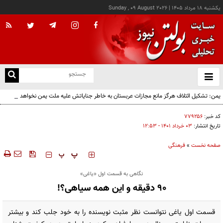
يکشنبه ۱۸ مرداد ۱۴۰۵
|
Sunday , 09 August 2026
از
و
ته
یمن: تشکیل ائتلاف هرگز مانع مجازات عربستان به خاطر جنایاتش علیه ملت یمن نخواهد شد
ن
نو
کد خبر:
۷۷۹۲۵۶
تاریخ انتشار:
۰۳ خرداد ۱۴۰۱ - ۱۲:۵۳
صفحه نخست
»
فرهنگی
‍‍‍ پ
پ
نگاهی به قسمت اول «یاغی»
۹۰ دقیقه و این همه سیاهی؟!
قسمت اول یاغی نتوانست نظر مثبت نویسنده را به خود جلب کند و بیشتر