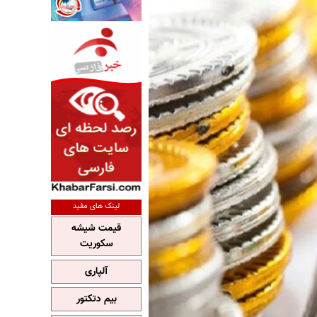
لینک های مفید
قیمت شیشه
سکوریت
آلپاری
بیم دتکتور