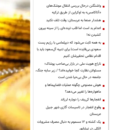
واشنگتن درحال بررسی انتقال موشک‌های
«آتاکامس» به اوکراین از طریق ترکیه
هشدار صنعا به عربستان: وقت تلف نکنید
اعدام بد است اما قلب تپنده‌ای را از سینه بیرون
کشیدن نه!
به همه ثابت می‌شود که دیپلماسی با رژیم پست
سعودی بی‌فایده است| برای تنبیه آل‌سعود باید با
اقدام نظامی تحقیرشان کنیم
تاراج هویت ملی در بازار بی‌صاحب پوشاک؛
مسئولان نظارت کجا خوابیده‌اند؟ / زیر سایه جنگ،
جامعه در حال بی‌حیا شدن است
هوش مصنوعی چگونه عملیات فضاپیماها و
ماهواره‌ها را تغییر می‌دهد؟
انفجارها کی‌یف را دوباره لرزاند
وقوع انفجار در تاسیسات گازی شهر جبیل
عربستان
یک کشته و ۱۲ مسموم به دنبال مصرف مشروبات
الکلی در نیشابور