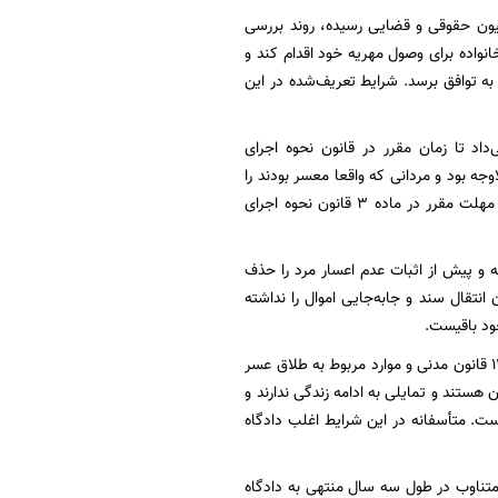
یون حقوقی و قضایی رسیده، روند بررسی
خانواده برای وصول مهریه خود اقدام کند و
پرداخت به توافق برسد. شرایط تعریف‌شده در این
 تا زمان مقرر در قانون نحوه اجرای
 بود و مردانی که واقعا معسر بودند را
هر چند برای مدت کوتاهی درگیر می‌کرد. مطابق این طرح، با ارائه دادخواست اعسار توسط مرد در مهلت مقرر در ماده 3 قانون نحوه اجرای
 و پیش از اثبات عدم اعسار مرد را حذف
ن انتقال سند و جابه‌جایی اموال را نداشته
ود باقیست.
قاسم‌پور با اشاره به ماده دیگر این طرح گفت: یکی از مواد مهم این طرح مربوط می‌شود به ماده 1130 قانون مدنی و موارد مربوط به طلاق عسر
 هستند و تمایلی به ادامه زندگی ندارند و
ست. متأسفانه در این شرایط اغلب دادگاه
 داد: در این طرح آورده شده که در شرایطی که زن حداقل یک سال متوالی یا 18 ماه متناوب در طول سه سال منتهی به دادگاه