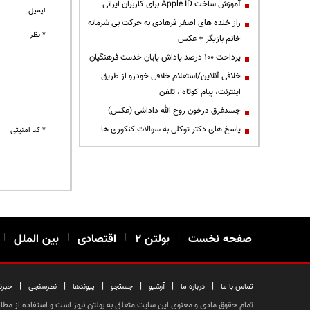
آموزش ساخت Apple ID برای کاربران ایرانی
ایمیل
راز خنده های اصغر فرهادی به حرکت بی شرمانه
* نظر
خانم بازیگر + عکس
پرداخت ۱۰۰ درصد پاداش پایان خدمت فرهنگیان
خلافی آنلاین/استعلام خلافی خودرو از طریق
اینترنت، پیام کوتاه ، تلفن
جسدغرق درخون روح الله داداشی (عکس)
پاسخ های دکتر توکلی به سوالات کنکوری ها
* کد امنیتی
صفحه نخست
|
بولتن ۲
|
اقتصادی
|
بین الملل
|
|
|
|
|
|
|
تماس با ما
درباره ما
آرشیو
جستجو
پیوندها
نظرسنجی
خبرن
تمام حقوق مادی و معنوی این سایت متعلق به بولتن نیوز است و استفاده از مطالب