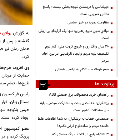
دیپلماسی با عربستان نتیجه‌بخش نیست؛ پاسخ
نظامی ضروری است
مقاومت یمن؛ دو خیز اساسی
توافقِ بدونِ تاییدِ رهبری؛ تنها یک قراردادِ بی‌ارزش
به گزارش
بولتن ن
است
گذشته و پس از م
۳۰ سال واگذاری و خروج ثروت ملی؛ گام دوم
همان زمان نیز فر
تضعیف بنیه مردم وایجاد نارضایتی در بین احاد
کرد.
مردم
وی افزود: طرح‌ها
سفر فرمانده سنتکام به اراضی اشغالی
حمایت از مردان پ
طرح‌ها، تمام سعی 
پربازدید ها
رئیس فراکسیون زن
راهنمای خرید محصولات برق صنعتی ABB
مسائل زنان، فرا
پزشکیان: خدمت بی‌منت و مشارکت مردمی، پایه
حبس بلاوجه شوند. 
حل مشکلات کشور است
ایجاد کرده است.
صمصامی خطاب به پزشکیان: به شما اطلاعات غلط
دادند؛ مردم را ساده‌لوح فرض نکنید!
عضو کمیسیون اجت
3 اشتباه رایج در انتخاب رنگ صنعتی که
پررنگ کردم و در 