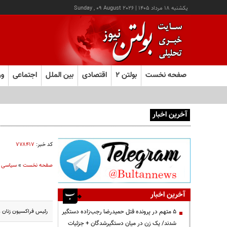
يکشنبه ۱۸ مرداد ۱۴۰۵
|
Sunday , 09 August 2026
صفحه نخست
بولتن ۲
اقتصادی
بین الملل
اجتماعی
ور
آخرین اخبار
هشدار صنعا به عربستان: وقت تلف نکنید
کد خبر:
۷۷۸۴۱۷
صفحه نخست
»
سیاسی
آخرین اخبار
رئیس فراکسیون زنان و
۵ متهم در پرونده قتل حمیدرضا رجب‌زاده دستگیر
شدند/ یک زن در میان دستگیرشدگان + جزئیات