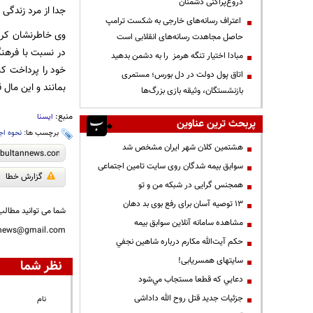
دروغ‌پراکنی دشمنان
جدا از مرد زندگی ک
اعتراف رسانه‌های خارجی به شکست ترامپ
وی خاطرنشان کرد:
حاصل مجاهدت رسانه‌های انقلابی است
در نسبت با فرهنگ
مبادا اختیار تنگه هرمز را به دشمن بدهید
خود را پرداخت کنن
اتاق پول دولت در دل بورس؛ مستمری
بمانند و این مال 
بازنشستگان، وثیقه بازی بزرگ‌ها
منبع:
ایسنا
پربحث ترین عناوین
برچسب ها:
نحوه اج
هشتمین کلان شهر ایران مشخص شد
سوابق بیمه شدگان روی سایت تامین اجتماعی
گزارش خطا
همجنس گرایی در شبکه من و تو
13 توصیه آسان برای رفع بوی بد دهان
شما می توانید مطالب 
مشاهده سامانه آنلاين سوابق بیمه
nnews@gmail.com
حكم آيت‌الله مكارم درباره شاهين نجفي
سایتهای همسریابی!
نظر شما
دعايي كه قطعا مستجاب مي‌شود
جزئیات جدید قتل روح الله داداشی
نام