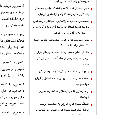
هزینه‌اش را سال‌ها می‌پردازید...
قاسم‌پور درباره
«چرا نباید از شما متنفر باشند؟»؛ پاسخ معنادار
پرونده مهریه برای
یک کاربر خارجی به قدرت و توانمندی ایرانیان
صمصامی خطاب به پزشکیان: خودتان در مجلس
طرح به نوعی است 
بودید؛ دیدید انتقادات نمایندگان درباره گران‌سازی
ارز بود، نه واگذاری ایران‌خودرو
وی درخصوص حذف 
وقتی دیتاسنترها از هوش مصنوعی جلو می‌زنند؛
محکومیت‌های مال
زنگ خطر برای اقتصاد AI
واکنش امام جمعه اردبیل به سخنان باقر خرازی:
محکومیت‌های مال
دروغ بستن به رهبری قطعاً جرم بسیار بزرگی
رئیس فراکسیون ز
است
کنیم و از سویی را
جای خالی «اقتصاد جنگی» در شرایط جنگی
باشد. مطابق این 
بسنت مدعی شد: به زودی شاهد توافق با ایران
خواهیم بود
و حرجی. در حال حا
از خبرسازی تا جریان‌سازی نقشه راه مدیران
حتی مهریه خود را
هوشمند
هم عسروحرج این زن
اعتراف رسانه‌های خارجی به شکست ترامپ؛
حاصل مجاهدت رسانه‌های انقلابی در مقابله با