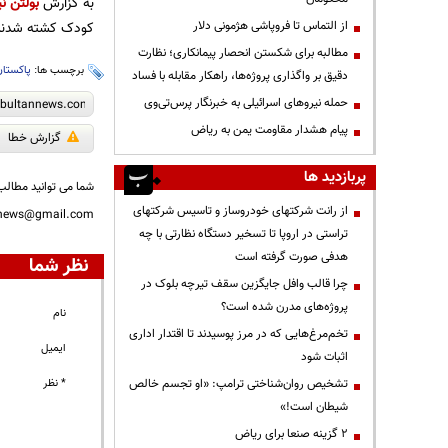
به گزارش
بولتن نی
کودک کشته شدند
از التماس تا فروپاشی هژمونی دلار
مطالبه برای شکستن انحصار پیمانکاری؛ نظارت
برچسب ها:
پاکستان
دقیق بر واگذاری پروژه‌ها، راهکار مقابله با فساد
حمله نیروهای اسرائیلی به خبرنگار پرس‌تی‌وی
پیام هشدار مقاومت یمن به ریاض
گزارش خطا
پربازدید ها
شما می توانید مطالب 
از رانت‌ شرکتهای خودروساز و تاسیس شرکتهای
nnews@gmail.com
تراستی در اروپا تا تسخیر دستگاه نظارتی با چه
هدفی صورت گرفته است
نظر شما
چرا قالب وافل جایگزین سقف تیرچه بلوک در
پروژه‌های مدرن شده است؟
نام
تخم‌مرغ‌هایی که در مرز پوسیدند تا اقتدار اداری
ایمیل
اثبات شود
* نظر
تشخیص روان‌شناختی ترامپ: «او تجسم خالص
شیطان است!»
۲ گزینه صنعا برای ریاض