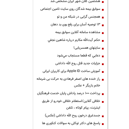
هشتمین کلان شهر ایران مشخص شد
سوابق بیمه شدگان روی سایت تامین اجتماعی
همجنس گرایی در شبکه من و تو
13 توصیه آسان برای رفع بوی بد دهان
مشاهده سامانه آنلاين سوابق بیمه
حكم آيت‌الله مكارم درباره شاهين نجفي
سایتهای همسریابی!
دعايي كه قطعا مستجاب مي‌شود
جزئیات جدید قتل روح الله داداشی
آموزش ساخت Apple ID برای کاربران ایرانی
راز خنده های اصغر فرهادی به حرکت بی شرمانه
خانم بازیگر + عکس
پرداخت ۱۰۰ درصد پاداش پایان خدمت فرهنگیان
خلافی آنلاین/استعلام خلافی خودرو از طریق
اینترنت، پیام کوتاه ، تلفن
جسدغرق درخون روح الله داداشی (عکس)
پاسخ های دکتر توکلی به سوالات کنکوری ها