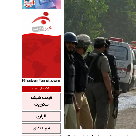
لینک های مفید
قیمت شیشه
سکوریت
آلپاری
بیم دتکتور