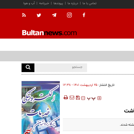
تماس با ما
|
درباره ما
|
پیوندها
|
خبرنامه
|
آب و هوا
تاریخ انتشار:
۲۵ ارديبهشت ۱۴۰۱ - ۱۲:۳۸
‍‍‍ پ
پ