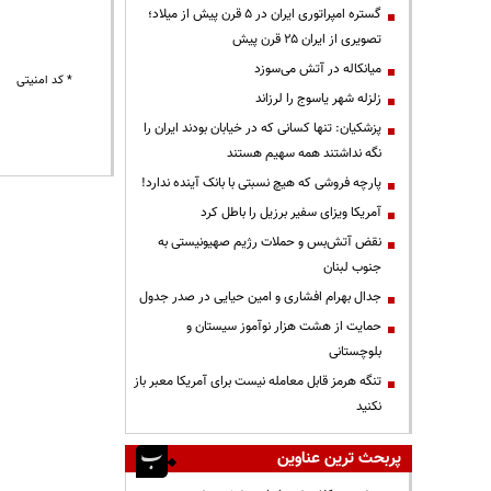
گستره امپراتوری ایران در ۵ قرن پیش از میلاد؛
تصویری از ایران ۲۵ قرن پیش
میانکاله در آتش می‌سوزد
* کد امنیتی
زلزله شهر یاسوج را لرزاند
پزشکیان: تنها کسانی که در خیابان بودند ایران را
نگه نداشتند همه سهیم هستند
پارچه فروشی که هیچ نسبتی با بانک آینده ندارد!
آمریکا ویزای سفیر برزیل را باطل کرد
نقض آتش‌بس و حملات رژیم صهیونیستی به
جنوب لبنان
جدال بهرام افشاری و امین حیایی در صدر جدول
حمایت از هشت هزار نوآموز سیستان و
بلوچستانی
تنگه هرمز قابل معامله نیست برای آمریکا معبر باز
نکنید
پربحث ترین عناوین