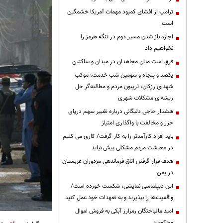
ترامپ از افشای کمبود مهمات آمریکا خشمگین
است
اجازه باز شدن مسیر دوم در تنگه هرمز را
نخواهیم داد
فرق است میان مجاهدان در میدان و ساکتین
یکصد و پنجاه و سومین شب خدمت؛ موکب
شهدای رزکان، تریبون مردم و مطالبه‌گر حل
ریشه‌ای مشکلات شهری
هشدار حاجی دلیگانی درباره تغییر سهم دریای
خزر و مخالفت با واگذاری امتیاز
باید افراد کارآمدتر را به کار گرفت/ کاری می کنیم
در معیشت مردم مشکلی پیش نیاید
هدف قرار گرفتن اتاق‌ فرماندهی مزدوران عربستان
در یمن
این دیپلماسی نمایشی، شکست خورده است/
واقعیت‌ها را بپذیرید و به تعهدات خود عمل کنید
امید مالباختگان رمزارز آبکی به فروش اموال
محکومان