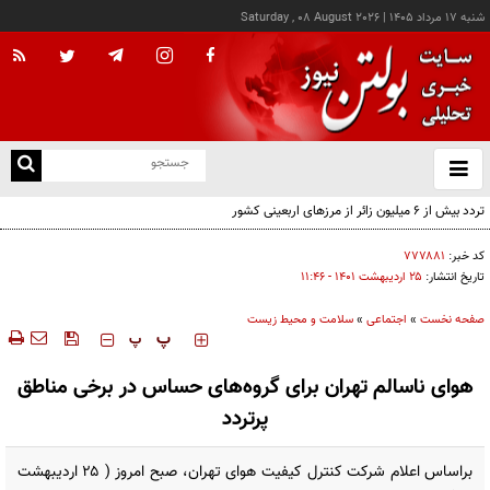
شنبه ۱۷ مرداد ۱۴۰۵
|
Saturday , 08 August 2026
از
و
ته
تردد بیش از ۶ میلیون زائر از مرزهای اربعینی کشور
ن
نو
کد خبر:
۷۷۷۸۸۱
تاریخ انتشار:
۲۵ ارديبهشت ۱۴۰۱ - ۱۱:۴۶
صفحه نخست
»
اجتماعی
»
سلامت و محیط زیست
‍‍‍ پ
پ
هوای ناسالم تهران برای گروه‌های حساس در برخی مناطق
پرتردد
براساس اعلام شرکت کنترل کیفیت هوای تهران، صبح امروز ( ۲۵ اردیبهشت