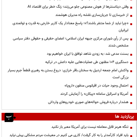
وقتی دیتاسنترها از هوش مصنوعی جلو می‌زنند؛ زنگ خطر برای اقتصاد AI
از خبرسازی تا جریان‌سازی نقشه راه مدیران هوشمند
«چرا نباید از شما متنفر باشند؟»؛ پاسخ معنادار یک کاربر خارجی به قدرت و توانمندی
ایرانیان
پس از رأی شورای مرکزی جبهه ایران اسلامی؛ اعضای حقیقی و حقوقی دفتر سیاسی
مشخص شدند
بسنت مدعی شد: به زودی شاهد توافق با ایران خواهیم بود
دستگیری ۱۰۴ مظنون طی عملیات‌هایی علیه داعش در ترکیه
واکنش امام جمعه اردبیل به سخنان باقر خرازی: دروغ بستن به رهبری قطعاً جرم بسیار
بزرگی است
احتمال وجود حیات در اقیانوس مدفون «اروپا»
آمریکا و اسرائیل سامانه «پیکان» را آزمایش کردند
هشدار درباره فروش حواله‌های صوری خودروهای وارداتی
پربازدید ها
تنگه هرمز قابل معامله نیست برای آمریکا معبر باز نکنید
باید افراد کارآمدتر را به کار گرفت/ کاری می کنیم در معیشت مردم مشکلی پیش نیاید