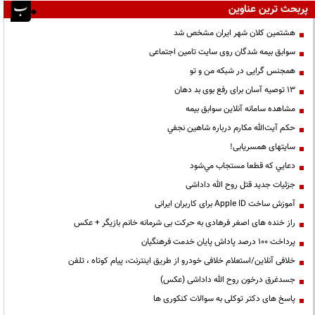
پربحث ترین عناوین
هشتمین کلان شهر ایران مشخص شد
سوابق بیمه شدگان روی سایت تامین اجتماعی
همجنس گرایی در شبکه من و تو
13 توصیه آسان برای رفع بوی بد دهان
مشاهده سامانه آنلاين سوابق بیمه
حكم آيت‌الله مكارم درباره شاهين نجفي
سایتهای همسریابی!
دعايي كه قطعا مستجاب مي‌شود
جزئیات جدید قتل روح الله داداشی
آموزش ساخت Apple ID برای کاربران ایرانی
راز خنده های اصغر فرهادی به حرکت بی شرمانه خانم بازیگر + عکس
پرداخت ۱۰۰ درصد پاداش پایان خدمت فرهنگیان
خلافی آنلاین/استعلام خلافی خودرو از طریق اینترنت، پیام کوتاه ، تلفن
جسدغرق درخون روح الله داداشی (عکس)
پاسخ های دکتر توکلی به سوالات کنکوری ها