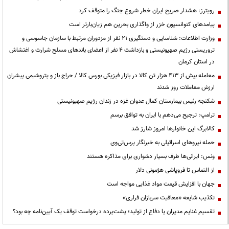
رویترز: هشدار صریح ایران خطر شروع جنگ را متوقف کرد
پیامدهای کنوانسیون خزر از واگذاری بحرین هم زیان‌بارتر است
وزارت اطلاعات: شناسایی و دستگیری ۲۱ نفر از مزدوران مرتبط با سازمان جاسوسی و
تروریستی رژیم صهیونیستی و بازداشت ۴ نفر از اعضای باندهای مسلح شرارت و اغتشاش
در استان کرمان
معامله بیش از ۴۱۳ هزار تن کالا در بازار فیزیکی بورس کالا / حراج باز و پتروشیمی پیشران
ارزش معاملات روز شدند
شکنجه رئیس بیمارستان کمال عدوان غزه در زندان رژیم صهیونیستی
ترامپ: ترجیح می‌دهم با ایران به توافق برسم
کالابرگ این خانوارها امروز شارژ شد
حمله نیروهای اسرائیلی به خبرنگار پرس‌تی‌وی
ونس: ایرانی‌ها طرف بسیار دشواری برای مذاکره هستند
از التماس تا فروپاشی هژمونی دلار
جهان با افزایش قیمت مواد غذایی مواجه است
تکذیب شایعه «معافیت سربازان فراری»
تقسیم غنایم مدیران یا دفاع از تولید؛ پشت‌پرده درخواست توقف یک آیین‌نامه چه بود؟