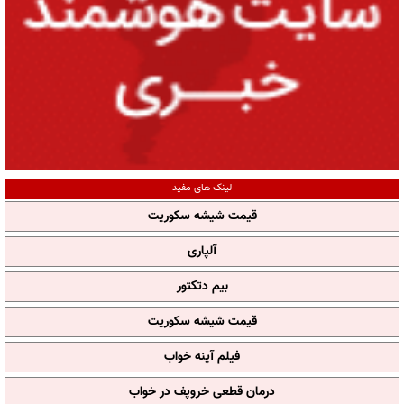
لینک های مفید
قیمت شیشه سکوریت
آلپاری
بیم دتکتور
قیمت شیشه سکوریت
فیلم آپنه خواب
درمان قطعی خروپف در خواب