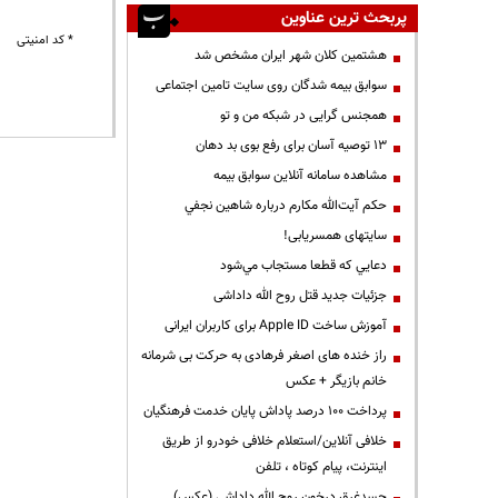
پربحث ترین عناوین
* کد امنیتی
هشتمین کلان شهر ایران مشخص شد
سوابق بیمه شدگان روی سایت تامین اجتماعی
همجنس گرایی در شبکه من و تو
13 توصیه آسان برای رفع بوی بد دهان
مشاهده سامانه آنلاين سوابق بیمه
حكم آيت‌الله مكارم درباره شاهين نجفي
سایتهای همسریابی!
دعايي كه قطعا مستجاب مي‌شود
جزئیات جدید قتل روح الله داداشی
آموزش ساخت Apple ID برای کاربران ایرانی
راز خنده های اصغر فرهادی به حرکت بی شرمانه
خانم بازیگر + عکس
پرداخت ۱۰۰ درصد پاداش پایان خدمت فرهنگیان
خلافی آنلاین/استعلام خلافی خودرو از طریق
اینترنت، پیام کوتاه ، تلفن
جسدغرق درخون روح الله داداشی (عکس)