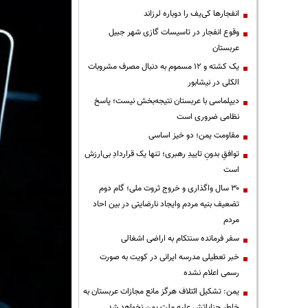
انفجارها کی‌یف را دوباره لرزاند
وقوع انفجار در تاسیسات گازی شهر جبیل
عربستان
یک کشته و ۱۲ مسموم به دنبال مصرف مشروبات
الکلی در نیشابور
دیپلماسی با عربستان نتیجه‌بخش نیست؛ پاسخ
نظامی ضروری است
مقاومت یمن؛ دو خیز اساسی
توافقِ بدونِ تاییدِ رهبری؛ تنها یک قراردادِ بی‌ارزش
است
۳۰ سال واگذاری و خروج ثروت ملی؛ گام دوم
تضعیف بنیه مردم وایجاد نارضایتی در بین احاد
مردم
سفر فرمانده سنتکام به اراضی اشغالی
خبر تعطیلی مدرسه ایرانی در کویت به صورت
رسمی اعلام نشده
یمن: تشکیل ائتلاف هرگز مانع مجازات عربستان به
خاطر جنایاتش علیه ملت یمن نخواهد شد