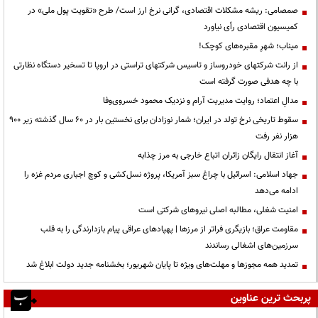
صمصامی: ریشه مشکلات اقتصادی، گرانی نرخ ارز است/ طرح «تقویت پول ملی» در
کمیسیون اقتصادی رأی نیاورد
میناب؛ شهرِ مقبره‌های کوچک!
از رانت‌ شرکتهای خودروساز و تاسیس شرکتهای تراستی در اروپا تا تسخیر دستگاه نظارتی
با چه هدفی صورت گرفته است
مدالِ اعتماد؛ روایت مدیریت آرام و نزدیک محمود خسروی‌وفا
سقوط تاریخی نرخ تولد در ایران؛ شمار نوزادان برای نخستین بار در ۶۰ سال گذشته زیر ۹۰۰
هزار نفر رفت
آغاز انتقال رایگان زائران اتباع خارجی به مرز چذابه
جهاد اسلامی: اسرائیل با چراغ سبز آمریکا، پروژه نسل‌کشی و کوچ اجباری مردم غزه را
ادامه می‌دهد
‌امنیت شغلی، مطالبه اصلی نیروهای شرکتی است
مقاومت عراق؛ بازیگری فراتر از مرزها | پهپادهای عراقی پیام بازدارندگی را به قلب
سرزمین‌های اشغالی رساندند
تمدید همه مجوزها و مهلت‌های ویژه تا پایان شهریور؛ بخشنامه جدید دولت ابلاغ شد
پربحث ترین عناوین