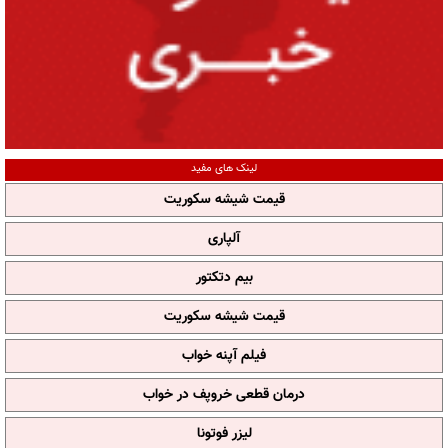
لینک های مفید
قیمت شیشه سکوریت
آلپاری
بیم دتکتور
قیمت شیشه سکوریت
فیلم آپنه خواب
درمان قطعی خروپف در خواب
لیزر فوتونا