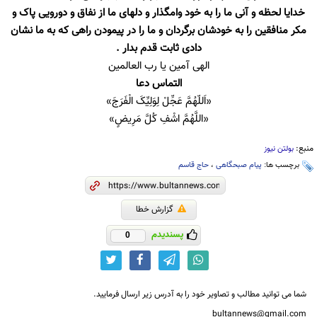
خدایا لحظه و آنی ما را به خود وامگذار و دلهای ما از نفاق و دورویی پاک و
مکر منافقین را به خودشان برگردان و ما را در پیمودن راهی که به ما نشان
دادی ثابت قدم بدار .
الهی آمین یا رب العالمین
التماس دعا
«اَللّهُمَّ عَجِّلْ لِوَلِيِّکَ الْفَرَجَ»
«اللَّهُمَّ اشْفِ کُلَّ مَرِیضٍ»
منبع:
بولتن نیوز
برچسب ها:
پیام صبحگاهی
،
حاج قاسم
گزارش خطا
پسندیدم
0
شما می توانید مطالب و تصاویر خود را به آدرس زیر ارسال فرمایید.
bultannews@gmail.com