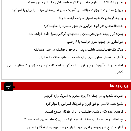
بحران اینفانتینو؛ از طرح جنجالی تا اتهام باج‌خواهی و قربانی کردن اسپانیا
رویترز مدعی شد: وزارت خزانه‌داری آمریکا برخی تحریم‌های مرتبط با ایران را لغو کرد
پارچه فروشی که هیچ نسبتی با بانک آینده ندارد!
حشدالشعبی هر گونه درگیری در شهر سامراء را تکذیب کرد
یمن: فرار رو به جلوی عربستان با تشدیدی فراگیر پاسخ داده خواهد شد
تیراندازی در جنوب شرق فرانسه با ۶ زخمی
مرگ یک فوتبالیست تایلندی پس از برخورد صاعقه در حین مسابقه
تأملی بر خسارت‌های نامرئی وارد شده بر عاملان جنگ علیه ایران
اطلاعیه وزارت آموزش و پرورش درباره برگزاری امتحانات نهایی معوق در 4 استان جنوبی
کشور
پربازدید ها
ضربات شدیدی در جنگ ۱۷ روزه محرم به آمریکا وارد کردیم
شیخ نعیم قاسم: توافق ایران و آمریکا، اسرائیل را مهار کرد
اربعین زنده نگه داشتنِ حقیقت در برابر طوفانِ دروغ است.
چرا قالب وافل جایگزین سقف تیرچه بلوک در پروژه‌های مدرن شده است؟
آغاز اجتماع خون‌خواهی اقای شهید ایران در پیاده‌روی جاماندگان اربعین