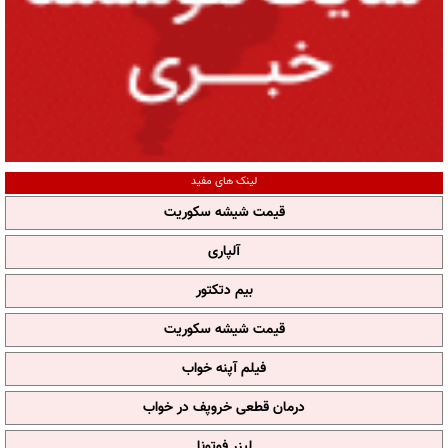
لینک های مفید
قیمت شیشه سکوریت
آلپاری
بیم دتکتور
قیمت شیشه سکوریت
فیلم آپنه خواب
درمان قطعی خروپف در خواب
لیزر فوتونا