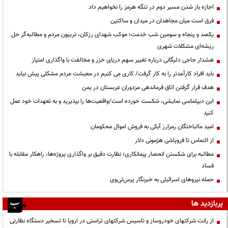
اجازه باز شدن مسیر دوم در تنگه هرمز را نخواهیم داد
فرق است میان مجاهدان در میدان و ساکتین
یکصد و پنجاه و سومین شب خدمت؛ موکب شهدای رزکان، تریبون مردم و مطالبه‌گر حل
ریشه‌ای مشکلات شهری
هشدار حاجی دلیگانی درباره تغییر سهم دریای خزر و مخالفت با واگذاری امتیاز
باید افراد کارآمدتر را به کار گرفت/ کاری می کنیم در معیشت مردم مشکلی پیش نیاید
هدف قرار گرفتن اتاق‌ فرماندهی مزدوران عربستان در یمن
این دیپلماسی نمایشی، شکست خورده است/واقعیت‌ها را بپذیرید و به تعهدات خود عمل
کنید
امید مالباختگان رمزارز آبکی به فروش اموال محکومان
از التماس تا فروپاشی هژمونی دلار
مطالبه برای شکستن انحصار پیمانکاری؛ نظارت دقیق بر واگذاری پروژه‌ها، راهکار مقابله با
فساد
حمله نیروهای اسرائیلی به خبرنگار پرس‌تی‌وی
پربازدید ها
از رانت‌ شرکتهای خودروساز و تاسیس شرکتهای تراستی در اروپا تا تسخیر دستگاه نظارتی