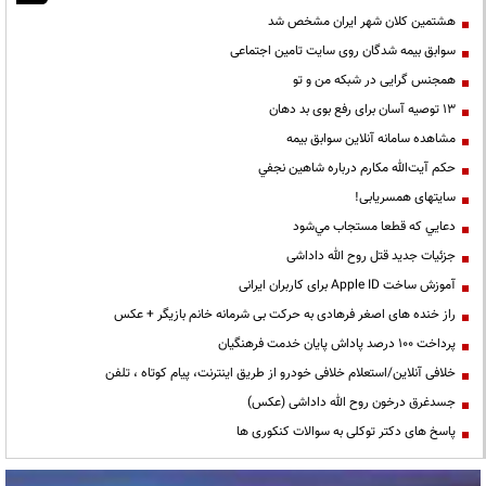
هشتمین کلان شهر ایران مشخص شد
سوابق بیمه شدگان روی سایت تامین اجتماعی
همجنس گرایی در شبکه من و تو
13 توصیه آسان برای رفع بوی بد دهان
مشاهده سامانه آنلاين سوابق بیمه
حكم آيت‌الله مكارم درباره شاهين نجفي
سایتهای همسریابی!
دعايي كه قطعا مستجاب مي‌شود
جزئیات جدید قتل روح الله داداشی
آموزش ساخت Apple ID برای کاربران ایرانی
راز خنده های اصغر فرهادی به حرکت بی شرمانه خانم بازیگر + عکس
پرداخت ۱۰۰ درصد پاداش پایان خدمت فرهنگیان
خلافی آنلاین/استعلام خلافی خودرو از طریق اینترنت، پیام کوتاه ، تلفن
جسدغرق درخون روح الله داداشی (عکس)
پاسخ های دکتر توکلی به سوالات کنکوری ها