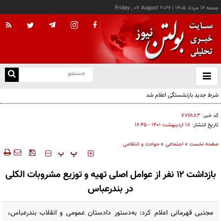
جمعه ۱۶ مرداد ۱۴۰۵
|
Friday , 07 August 2026
از
و
ته
شرط جدید بازنشستگی اعلام شد
ن
نو
کد خبر:
۷۷۶۸۸۳
تاریخ انتشار:
۱۸ ارديبهشت ۱۴۰۱ - ۱۶:۴۵
صفحه نخست
»
اجتماعی
»
حوادث و انتظامی
‍‍‍ پ
پ
بازداشت ۱۲ نفر از عوامل اصلی تهیه و توزیع مشروبات الکلی
در بندرعباس
مجتبی قهرمانی اعلام کرد: به‌دستور دادستان عمومی و انقلاب بندرعباس،