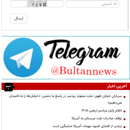
آخرین اخبار
سربازانِ خیابانِ ظهور؛ ملتِ مبعوثِ رودسر در پاسخ به دشمن: «خیابان‌ها را به ناامیدان
نمی‌دهیم»
اعلام پایان مراسم اربعین ۱۴۰۵
توقف صادرات نفت عربستان به آمریکا
ترامپ از افشای کمبود مهمات آمریکا خشمگین است