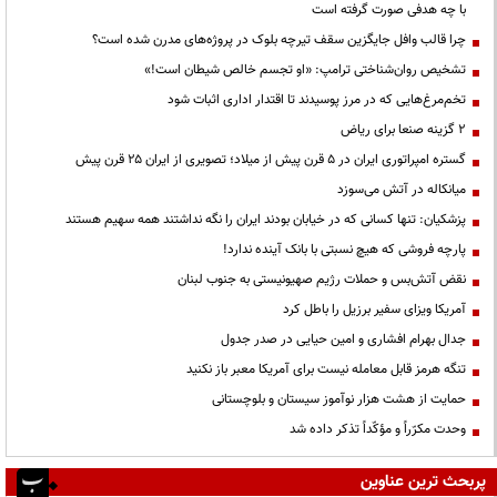
با چه هدفی صورت گرفته است
چرا قالب وافل جایگزین سقف تیرچه بلوک در پروژه‌های مدرن شده است؟
تشخیص روان‌شناختی ترامپ: «او تجسم خالص شیطان است!»
تخم‌مرغ‌هایی که در مرز پوسیدند تا اقتدار اداری اثبات شود
۲ گزینه صنعا برای ریاض
گستره امپراتوری ایران در ۵ قرن پیش از میلاد؛ تصویری از ایران ۲۵ قرن پیش
میانکاله در آتش می‌سوزد
پزشکیان: تنها کسانی که در خیابان بودند ایران را نگه نداشتند همه سهیم هستند
پارچه فروشی که هیچ نسبتی با بانک آینده ندارد!
نقض آتش‌بس و حملات رژیم صهیونیستی به جنوب لبنان
آمریکا ویزای سفیر برزیل را باطل کرد
جدال بهرام افشاری و امین حیایی در صدر جدول
تنگه هرمز قابل معامله نیست برای آمریکا معبر باز نکنید
حمایت از هشت هزار نوآموز سیستان و بلوچستانی
وحدت مکرّراً و مؤکّداً تذکر داده شد
پربحث ترین عناوین