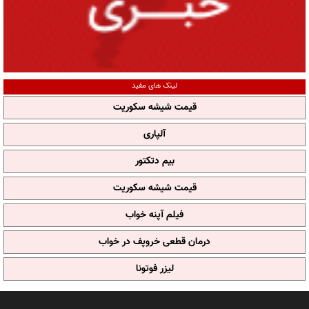
لینک های مفید
قیمت شیشه سکوریت
آلپاری
بیم دتکتور
قیمت شیشه سکوریت
فیلم آپنه خواب
درمان قطعی خروپف در خواب
لیزر فوتونا