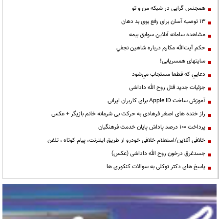
همجنس گرایی در شبکه من و تو
13 توصیه آسان برای رفع بوی بد دهان
مشاهده سامانه آنلاين سوابق بیمه
حكم آيت‌الله مكارم درباره شاهين نجفي
سایتهای همسریابی!
دعايي كه قطعا مستجاب مي‌شود
جزئیات جدید قتل روح الله داداشی
آموزش ساخت Apple ID برای کاربران ایرانی
راز خنده های اصغر فرهادی به حرکت بی شرمانه خانم بازیگر + عکس
پرداخت ۱۰۰ درصد پاداش پایان خدمت فرهنگیان
خلافی آنلاین/استعلام خلافی خودرو از طریق اینترنت، پیام کوتاه ، تلفن
جسدغرق درخون روح الله داداشی (عکس)
پاسخ های دکتر توکلی به سوالات کنکوری ها