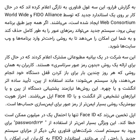
به گزارش فرارو، این سه غول فناوری به تازگی اعلام کرده اند که در حال
کار بر روی یک استاندارد جدید که توسط FIDO Alliance و World Wide
Web Consortium ایجاد شده است، می‌باشند. اگر همه چیز طبق برنامه
پیش برود، سیستم جدید می‌تواند رمز‌های عبور را به طور کامل حذف کند
و به شما این امکان را می‌دهد تا به روشی راحت‌تر وارد برنامه‌ها و وب
سایت‌ها شوید.
این سه شرکت در یک بیانیه مطبوعاتی مشترک اعلام کردند که در حال کار
برای ارائه یک روش «بدون رمز عبور سرتاسری» هستند. کاربران به همان
روشی که هر روز چندین بار برای باز کردن قفل دستگاه خود انجام
می‌دهند، وارد سیستم می‌شوند؛ مانند استفاده از پین، تأیید ساده اثر
انگشت و یا چهره. این روش‌ها نیازمند پشتیبانی دستگاه از پین و یا
ابراز‌های تشخیص اثر انگشت و یا Face ID اپل می‌باشند. احراز هویت
بیومتریک روشی بسیار ایمن‌تر از رمز عبور برای ایمن‌سازی حساب‌ها است.
اپل تخمین می‌زند که Face ID تنها با احتمال یک در میلیون ممکن است
خطا کند. این ویژگی بسیار امن‌تر از استفاده از " password123" برای
ورود به سیستم است. شرکت‌های فناوری یکی دیگر از مزایای سیستم
جدید را راحتی آن می‌دانند. استاندارد FIDO به کاربران این امکان را