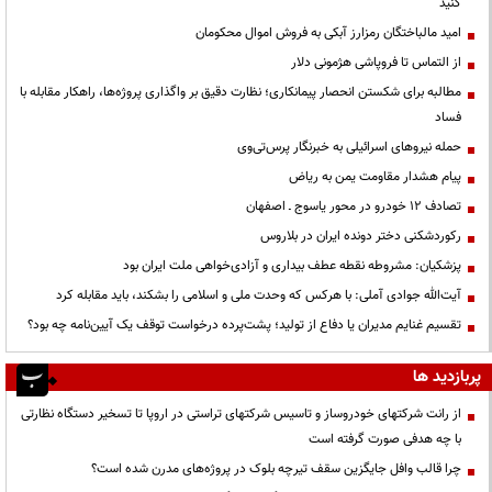
کنید
امید مالباختگان رمزارز آبکی به فروش اموال محکومان
از التماس تا فروپاشی هژمونی دلار
مطالبه برای شکستن انحصار پیمانکاری؛ نظارت دقیق بر واگذاری پروژه‌ها، راهکار مقابله با
فساد
حمله نیروهای اسرائیلی به خبرنگار پرس‌تی‌وی
پیام هشدار مقاومت یمن به ریاض
تصادف ۱۲ خودرو در محور یاسوج ـ اصفهان
رکوردشکنی دختر دونده ایران در بلاروس
پزشکیان: مشروطه نقطه عطف بیداری و آزادی‌خواهی ملت ایران بود
آیت‌الله جوادی آملی: با هرکس که وحدت ملی و اسلامی را بشکند، باید مقابله کرد
تقسیم غنایم مدیران یا دفاع از تولید؛ پشت‌پرده درخواست توقف یک آیین‌نامه چه بود؟
پربازدید ها
از رانت‌ شرکتهای خودروساز و تاسیس شرکتهای تراستی در اروپا تا تسخیر دستگاه نظارتی
با چه هدفی صورت گرفته است
چرا قالب وافل جایگزین سقف تیرچه بلوک در پروژه‌های مدرن شده است؟