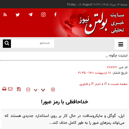
جمعه ۱۶ مرداد ۱۴۰۵
|
Friday , 07 August 2026
از
و
ته
اینترنت چگونه مفهوم کودکی را دگرگون کرد؟
ن
نو
کد خبر:
۷۷۶۷۲۱
تاریخ انتشار:
۱۷ ارديبهشت ۱۴۰۱ - ۲۱:۳۵
صفحه نخست
»
IT
»
اخبار IT و فناوری
‍‍‍ پ
پ
خداحافظی با رمز عبور!
اپل، گوگل و مایکروسافت در حال کار بر روی استاندارد جدیدی هستند که
می‌تواند رمز‌های عبور را به طور کامل حذف کند...