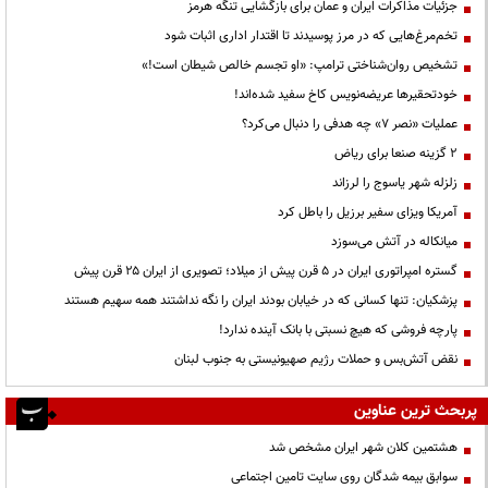
جزئیات مذاکرات ایران و عمان برای بازگشایی تنگه هرمز
تخم‌مرغ‌هایی که در مرز پوسیدند تا اقتدار اداری اثبات شود
تشخیص روان‌شناختی ترامپ: «او تجسم خالص شیطان است!»
خودتحقیرها عریضه‌نویس کاخ سفید شده‌اند!
عملیات «نصر ۷» چه هدفی را دنبال می‌کرد؟
۲ گزینه صنعا برای ریاض
زلزله شهر یاسوج را لرزاند
آمریکا ویزای سفیر برزیل را باطل کرد
میانکاله در آتش می‌سوزد
گستره امپراتوری ایران در ۵ قرن پیش از میلاد؛ تصویری از ایران ۲۵ قرن پیش
پزشکیان: تنها کسانی که در خیابان بودند ایران را نگه نداشتند همه سهیم هستند
پارچه فروشی که هیچ نسبتی با بانک آینده ندارد!
نقض آتش‌بس و حملات رژیم صهیونیستی به جنوب لبنان
پربحث ترین عناوین
هشتمین کلان شهر ایران مشخص شد
سوابق بیمه شدگان روی سایت تامین اجتماعی