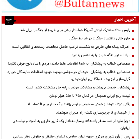
آخرین اخبار
رئیس ستاد مشترک ارتش آمریکا خواستار راهی برای خروج از جنگ با ایران شد
جای خالی «اقتصاد جنگی» در شرایط جنگی
اعتراف رسانه‌های خارجی به شکست ترامپ حاصل مجاهدت رسانه‌های انقلابی است
مبادا اختیار تنگه هرمز را به دشمن بدهید
صمصامی خطاب به پزشکیان: به شما اطلاعات غلط دادند؛ مردم را ساده‌لوح فرض نکنید!
صمصامی خطاب به پزشکیان: خودتان در مجلس بودید؛ دیدید انتقادات نمایندگان درباره
گران‌سازی ارز بود، نه واگذاری ایران‌خودرو
پزشکیان: خدمت بی‌منت و مشارکت مردمی، پایه حل مشکلات کشور است
قیمت‌ برنج ایرانی همچنان در کانال ۴۵۰ تا ۵۵۰ هزار تومان
وقتی دیتاسنترها از هوش مصنوعی جلو می‌زنند؛ زنگ خطر برای اقتصاد AI
از خبرسازی تا جریان‌سازی نقشه راه مدیران هوشمند
«چرا نباید از شما متنفر باشند؟»؛ پاسخ معنادار یک کاربر خارجی به قدرت و توانمندی
ایرانیان
پس از رأی شورای مرکزی جبهه ایران اسلامی؛ اعضای حقیقی و حقوقی دفتر سیاسی