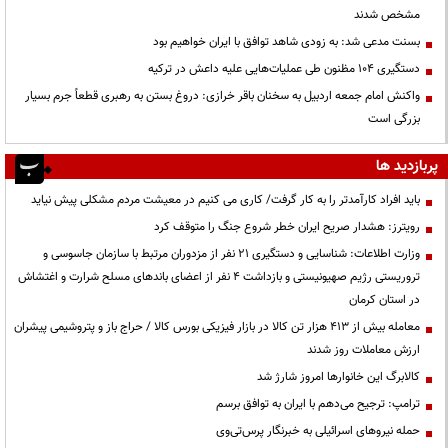
مشخص شدند
بسنت مدعی شد: به زودی شاهد توافق با ایران خواهیم بود
دستگیری ۱۰۴ مظنون طی عملیات‌هایی علیه داعش در ترکیه
واکنش امام جمعه اردبیل به سخنان باقر خرازی: دروغ بستن به رهبری قطعاً جرم بسیار
بزرگی است
پربازدید ها
باید افراد کارآمدتر را به کار گرفت/ کاری می کنیم در معیشت مردم مشکلی پیش نیاید
رویترز: هشدار صریح ایران خطر شروع جنگ را متوقف کرد
وزارت اطلاعات: شناسایی و دستگیری ۲۱ نفر از مزدوران مرتبط با سازمان جاسوسی و
تروریستی رژیم صهیونیستی و بازداشت ۴ نفر از اعضای باندهای مسلح شرارت و اغتشاش
در استان کرمان
معامله بیش از ۴۱۳ هزار تن کالا در بازار فیزیکی بورس کالا / حراج باز و پتروشیمی پیشران
ارزش معاملات روز شدند
کالابرگ این خانوارها امروز شارژ شد
ترامپ: ترجیح می‌دهم با ایران به توافق برسم
حمله نیروهای اسرائیلی به خبرنگار پرس‌تی‌وی