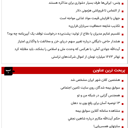
ونس: ایرانی‌ها طرف بسیار دشواری برای مذاکره هستند
از التماس تا فروپاشی هژمونی دلار
جهان با افزایش قیمت مواد غذایی مواجه است
تکذیب شایعه «معافیت سربازان فراری»
تقسیم غنایم مدیران یا دفاع از تولید؛ پشت‌پرده درخواست توقف یک آیین‌نامه چه بود؟
هشدار حاجی دلیگانی درباره تغییر سهم دریای خزر و مخالفت با واگذاری امتیاز
آیت‌الله جوادی آملی: با هرکس که وحدت ملی و اسلامی را بشکند، باید مقابله کرد
تهاتر ۱۶۷۳ میلیارد تومان از اموال شرکت‌های تراستی
پربحث ترین عناوین
هشتمین کلان شهر ایران مشخص شد
سوابق بیمه شدگان روی سایت تامین اجتماعی
همجنس گرایی در شبکه من و تو
13 توصیه آسان برای رفع بوی بد دهان
مشاهده سامانه آنلاين سوابق بیمه
حكم آيت‌الله مكارم درباره شاهين نجفي
سایتهای همسریابی!