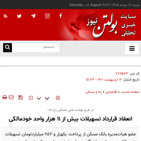
شنبه ۱۷ مرداد ۱۴۰۵
|
Saturday , 08 August 2026
از
و
ته
کالابرگ این خانوارها امروز شارژ شد
ن
نو
کد خبر:
۷۷۶۵۷۳
تاریخ انتشار:
۱۶ ارديبهشت ۱۴۰۱ - ۱۵:۲۳
صفحه نخست
»
اقتصادی
»
راه و مسکن
‍‍‍ پ
پ
در طرح نهضت ملی مسکن رخ داد؛
انعقاد قرارداد تسهیلات بیش از ۱۱ هزار واحد خودمالکی
عضو هیات‌مدیره بانک مسکن از پرداخت یکهزار و ۶۵۲ میلیاردتومان تسهیلات