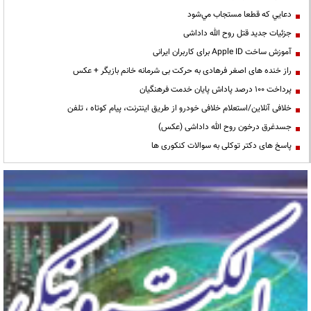
دعايي كه قطعا مستجاب مي‌شود
جزئیات جدید قتل روح الله داداشی
آموزش ساخت Apple ID برای کاربران ایرانی
راز خنده های اصغر فرهادی به حرکت بی شرمانه خانم بازیگر + عکس
پرداخت ۱۰۰ درصد پاداش پایان خدمت فرهنگیان
خلافی آنلاین/استعلام خلافی خودرو از طریق اینترنت، پیام کوتاه ، تلفن
جسدغرق درخون روح الله داداشی (عکس)
پاسخ های دکتر توکلی به سوالات کنکوری ها