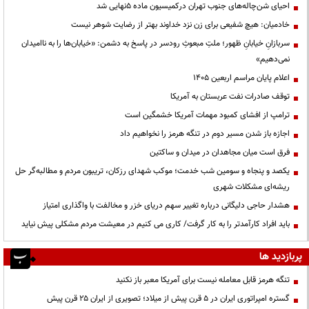
احیای شن‌چاله‌های جنوب تهران درکمیسیون ماده ۵نهایی شد
خادمیان: هیچ شفیعی برای زن نزد خداوند بهتر از رضایت شوهر نیست
سربازانِ خیابانِ ظهور؛ ملتِ مبعوثِ رودسر در پاسخ به دشمن: «خیابان‌ها را به ناامیدان
نمی‌دهیم»
اعلام پایان مراسم اربعین ۱۴۰۵
توقف صادرات نفت عربستان به آمریکا
ترامپ از افشای کمبود مهمات آمریکا خشمگین است
اجازه باز شدن مسیر دوم در تنگه هرمز را نخواهیم داد
فرق است میان مجاهدان در میدان و ساکتین
یکصد و پنجاه و سومین شب خدمت؛ موکب شهدای رزکان، تریبون مردم و مطالبه‌گر حل
ریشه‌ای مشکلات شهری
هشدار حاجی دلیگانی درباره تغییر سهم دریای خزر و مخالفت با واگذاری امتیاز
باید افراد کارآمدتر را به کار گرفت/ کاری می کنیم در معیشت مردم مشکلی پیش نیاید
پربازدید ها
تنگه هرمز قابل معامله نیست برای آمریکا معبر باز نکنید
گستره امپراتوری ایران در ۵ قرن پیش از میلاد؛ تصویری از ایران ۲۵ قرن پیش