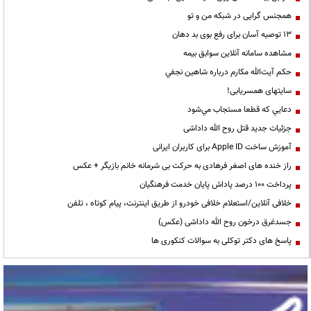
همجنس گرایی در شبکه من و تو
13 توصیه آسان برای رفع بوی بد دهان
مشاهده سامانه آنلاين سوابق بیمه
حكم آيت‌الله مكارم درباره شاهين نجفي
سایتهای همسریابی!
دعايي كه قطعا مستجاب مي‌شود
جزئیات جدید قتل روح الله داداشی
آموزش ساخت Apple ID برای کاربران ایرانی
راز خنده های اصغر فرهادی به حرکت بی شرمانه خانم بازیگر + عکس
پرداخت ۱۰۰ درصد پاداش پایان خدمت فرهنگیان
خلافی آنلاین/استعلام خلافی خودرو از طریق اینترنت، پیام کوتاه ، تلفن
جسدغرق درخون روح الله داداشی (عکس)
پاسخ های دکتر توکلی به سوالات کنکوری ها