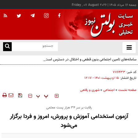
جمعه ۱۶ مرداد ۱۴۰۵
|
Friday , 07 August 2026
از
و
ته
سامانه‌های تامین اجتماعی بدون قطعی و اختلال در دسترس است
ن
نو
کد خبر:
۷۷۶۴۳۳
تاریخ انتشار:
۱۵ ارديبهشت ۱۴۰۱ - ۱۲:۱۷
صفحه نخست
»
اجتماعی
»
شهری و رفاهی
‍‍‍ پ
پ
رقابت بر سر ۳۴ هزار پست معلمی
آزمون استخدامی آموزش و پرورش، امروز و فردا برگزار
می‌شود