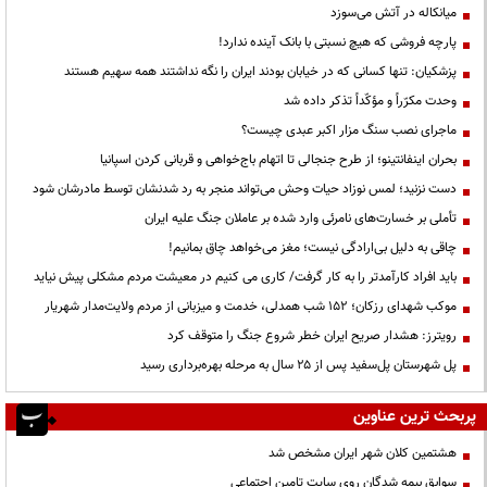
میانکاله در آتش می‌سوزد
پارچه فروشی که هیچ نسبتی با بانک آینده ندارد!
پزشکیان: تنها کسانی که در خیابان بودند ایران را نگه نداشتند همه سهیم هستند
وحدت مکرّراً و مؤکّداً تذکر داده شد
ماجرای نصب سنگ مزار اکبر عبدی چیست؟
بحران اینفانتینو؛ از طرح جنجالی تا اتهام باج‌خواهی و قربانی کردن اسپانیا
دست نزنید؛ لمس نوزاد حیات وحش می‌تواند منجر به رد شدنشان توسط مادرشان شود
تأملی بر خسارت‌های نامرئی وارد شده بر عاملان جنگ علیه ایران
چاقی به دلیل بی‌ارادگی نیست؛ مغز می‌خواهد چاق بمانیم!
باید افراد کارآمدتر را به کار گرفت/ کاری می کنیم در معیشت مردم مشکلی پیش نیاید
موکب شهدای رزکان؛ ۱۵۲ شب همدلی، خدمت و میزبانی از مردم ولایت‌مدار شهریار
رویترز: هشدار صریح ایران خطر شروع جنگ را متوقف کرد
پل شهرستان پل‌سفید پس از ۲۵ سال به مرحله بهره‌برداری رسید
پربحث ترین عناوین
هشتمین کلان شهر ایران مشخص شد
سوابق بیمه شدگان روی سایت تامین اجتماعی