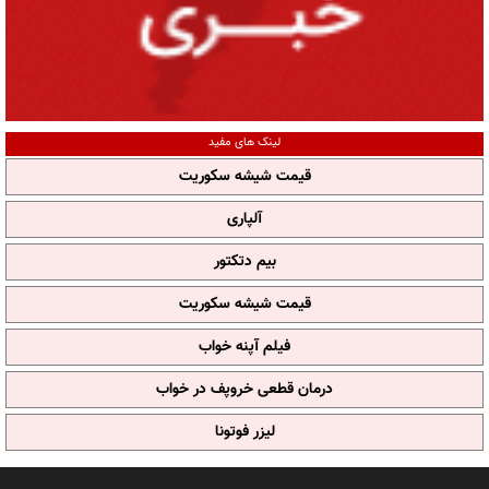
لینک های مفید
قیمت شیشه سکوریت
آلپاری
بیم دتکتور
قیمت شیشه سکوریت
فیلم آپنه خواب
درمان قطعی خروپف در خواب
لیزر فوتونا