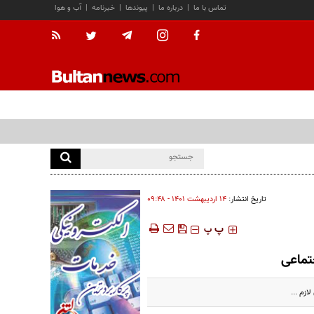
تماس با ما
|
درباره ما
|
پیوندها
|
خبرنامه
|
آب و هوا
تاریخ انتشار:
۱۴ ارديبهشت ۱۴۰۱ - ۰۹:۴۸
‍‍‍ پ
پ
تماعی
ازم ...