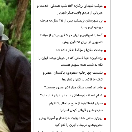
موکب شهدای رزکان؛ ۱۵۲ شب همدلی، خدمت و
میزبانی از مردم ولایت‌مدار شهریار
پل شهرستان پل‌سفید پس از ۲۵ سال به مرحله
بهره‌برداری رسید
گستره امپراتوری ایران در ۵ قرن پیش از میلاد؛
تصویری از ایران ۲۵ قرن پیش
وحدت مکرّراً و مؤکّداً تذکر داده شد
پزشکیان: تنها کسانی که در خیابان بودند ایران را
نگه نداشتند همه سهیم هستند
نشست چهارجانبه سعودی، پاکستان، مصر و
ترکیه با تاکید بر کنترل تنش‌ها
ماجرای نصب سنگ مزار اکبر عبدی چیست؟
کدام اهداف زیرساختی در مدار ایران قرار دارد؟
بحران اینفانتینو؛ از طرح جنجالی تا اتهام
باج‌خواهی و قربانی کردن اسپانیا
رویترز مدعی شد: وزارت خزانه‌داری آمریکا برخی
تحریم‌های مرتبط با ایران را لغو کرد