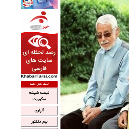
لینک های مفید
قیمت شیشه
سکوریت
آلپاری
بیم دتکتور