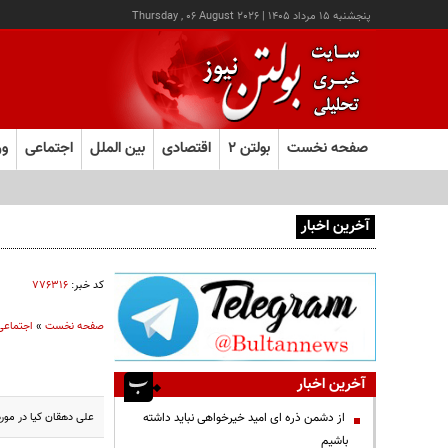
پنجشنبه ۱۵ مرداد ۱۴۰۵
|
Thursday , 06 August 2026
صفحه نخست
بولتن ۲
اقتصادی
بین الملل
اجتماعی
ور
آخرین اخبار
سرقت طلاجات بانوان مسن در کرمان با همراهی پسربچه ۱۲ ساله
کد خبر:
۷۷۶۳۱۶
صفحه نخست
»
اجتماعی
آخرین اخبار
علی دهقان کیا در مور
از دشمن ذره ای امید خیرخواهی نباید داشته
باشیم