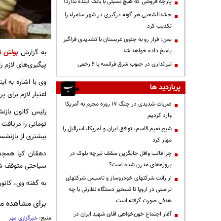
پارچه فروشی که هیچ نسبتی با بانک آینده ندارد!
حشدالشعبی هر گونه درگیری در شهر سامراء را
تکذیب کرد
یمن: فرار رو به جلوی عربستان با تشدیدی فراگیر
پاسخ داده خواهد شد
به گزارش
بولتن ن
پیگیری‌های لازم ر
تیراندازی در جنوب شرق فرانسه با ۶ زخمی
وی با اشاره به ا
پربازدید ها
اعتبار لازم برای پرداخت وام ۱۰ میلیون تومانی به باز
ضربات شدیدی در جنگ ۱۷ روزه محرم به آمریکا
وارد کردیم
تومانی را دریافت
شیخ نعیم قاسم: توافق ایران و آمریکا، اسرائیل را
بیشتری از بازنشست
مهار کرد
دهقان کیا همچنی
چرا قالب وافل جایگزین سقف تیرچه بلوک در
پروژه‌های مدرن شده است؟
سیاحتی متوقف شده
از رانت‌ شرکتهای خودروساز و تاسیس شرکتهای
به گفته وی، کانو
تراستی در اروپا تا تسخیر دستگاه نظارتی با چه
هدفی صورت گرفته است
برای مشاهده مطا
آغاز اجتماع خون‌خواهی اقای شهید ایران در
منبع:
خبرگزاری مهر