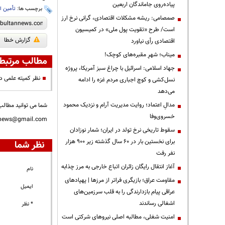
پیاده‌روی جاماندگان اربعین
برچسب ها:
تأمین ا
صمصامی: ریشه مشکلات اقتصادی، گرانی نرخ ارز
است/ طرح «تقویت پول ملی» در کمیسیون
گزارش خطا
اقتصادی رأی نیاورد
میناب؛ شهرِ مقبره‌های کوچک!
مطالب مرتبط
جهاد اسلامی: اسرائیل با چراغ سبز آمریکا، پروژه
نظر کمیته علمی د
نسل‌کشی و کوچ اجباری مردم غزه را ادامه
می‌دهد
مدالِ اعتماد؛ روایت مدیریت آرام و نزدیک محمود
شما می توانید مطالب 
خسروی‌وفا
nnews@gmail.com
سقوط تاریخی نرخ تولد در ایران؛ شمار نوزادان
برای نخستین بار در ۶۰ سال گذشته زیر ۹۰۰ هزار
نظر شما
نفر رفت
آغاز انتقال رایگان زائران اتباع خارجی به مرز چذابه
نام
مقاومت عراق؛ بازیگری فراتر از مرزها | پهپادهای
ایمیل
عراقی پیام بازدارندگی را به قلب سرزمین‌های
اشغالی رساندند
* نظر
‌امنیت شغلی، مطالبه اصلی نیروهای شرکتی است