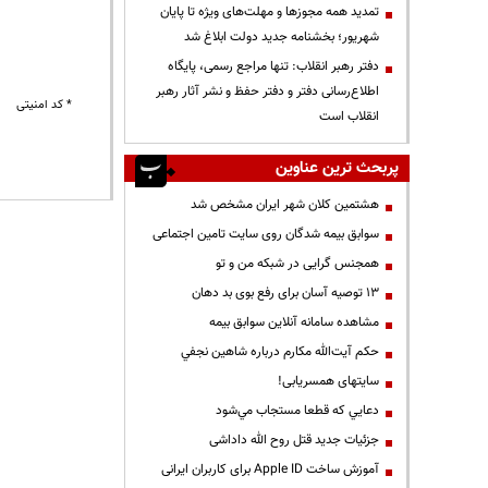
تمدید همه مجوزها و مهلت‌های ویژه تا پایان
شهریور؛ بخشنامه جدید دولت ابلاغ شد
دفتر رهبر انقلاب: تنها مراجع رسمی، پایگاه
اطلاع‌رسانی دفتر و دفتر حفظ و نشر آثار رهبر
* کد امنیتی
انقلاب است
پربحث ترین عناوین
هشتمین کلان شهر ایران مشخص شد
سوابق بیمه شدگان روی سایت تامین اجتماعی
همجنس گرایی در شبکه من و تو
13 توصیه آسان برای رفع بوی بد دهان
مشاهده سامانه آنلاين سوابق بیمه
حكم آيت‌الله مكارم درباره شاهين نجفي
سایتهای همسریابی!
دعايي كه قطعا مستجاب مي‌شود
جزئیات جدید قتل روح الله داداشی
آموزش ساخت Apple ID برای کاربران ایرانی