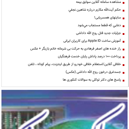
مشاهده سامانه آنلاين سوابق بیمه
حكم آيت‌الله مكارم درباره شاهين نجفي
سایتهای همسریابی!
دعايي كه قطعا مستجاب مي‌شود
جزئیات جدید قتل روح الله داداشی
آموزش ساخت Apple ID برای کاربران ایرانی
راز خنده های اصغر فرهادی به حرکت بی شرمانه خانم بازیگر + عکس
پرداخت ۱۰۰ درصد پاداش پایان خدمت فرهنگیان
خلافی آنلاین/استعلام خلافی خودرو از طریق اینترنت، پیام کوتاه ، تلفن
جسدغرق درخون روح الله داداشی (عکس)
پاسخ های دکتر توکلی به سوالات کنکوری ها