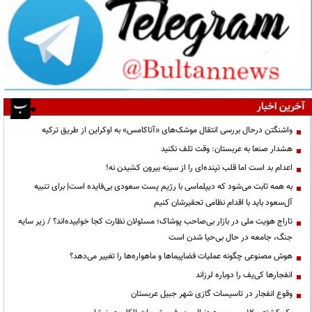
آخرین اخبار
واشنگتن درحال بررسی انتقال موشک‌های «آتاکامس» به اوکراین از طریق ترکیه
هشدار صنعا به عربستان: وقت تلف نکنید
اعدام بد است اما قلب تپنده‌ای را از سینه بیرون کشیدن نه!
به همه ثابت می‌شود که دیپلماسی با رژیم پست سعودی بی‌فایده است| برای تنبیه
آل‌سعود باید با اقدام نظامی تحقیرشان کنیم
تاراج هویت ملی در بازار بی‌صاحب پوشاک؛ مسئولان نظارت کجا خوابیده‌اند؟ / زیر سایه
جنگ، جامعه در حال بی‌حیا شدن است
هوش مصنوعی چگونه عملیات فضاپیماها و ماهواره‌ها را تغییر می‌دهد؟
انفجارها کی‌یف را دوباره لرزاند
وقوع انفجار در تاسیسات گازی شهر جبیل عربستان