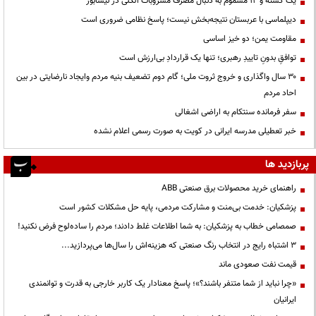
یک کشته و ۱۲ مسموم به دنبال مصرف مشروبات الکلی در نیشابور
دیپلماسی با عربستان نتیجه‌بخش نیست؛ پاسخ نظامی ضروری است
مقاومت یمن؛ دو خیز اساسی
توافقِ بدونِ تاییدِ رهبری؛ تنها یک قراردادِ بی‌ارزش است
۳۰ سال واگذاری و خروج ثروت ملی؛ گام دوم تضعیف بنیه مردم وایجاد نارضایتی در بین
احاد مردم
سفر فرمانده سنتکام به اراضی اشغالی
خبر تعطیلی مدرسه ایرانی در کویت به صورت رسمی اعلام نشده
پربازدید ها
راهنمای خرید محصولات برق صنعتی ABB
پزشکیان: خدمت بی‌منت و مشارکت مردمی، پایه حل مشکلات کشور است
صمصامی خطاب به پزشکیان: به شما اطلاعات غلط دادند؛ مردم را ساده‌لوح فرض نکنید!
3 اشتباه رایج در انتخاب رنگ صنعتی که هزینه‌اش را سال‌ها می‌پردازید...
قیمت نفت صعودی ماند
«چرا نباید از شما متنفر باشند؟»؛ پاسخ معنادار یک کاربر خارجی به قدرت و توانمندی
ایرانیان