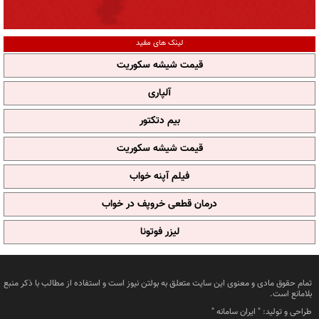
لینک های مفید
قیمت شیشه سکوریت
آلپاری
بیم دتکتور
قیمت شیشه سکوریت
فیلم آپنه خواب
درمان قطعی خروپف در خواب
لیزر فوتونا
تمام حقوق مادی و معنوی این سایت متعلق به بولتن نیوز است و استفاده از مطالب با ذکر منبع
بلامانع است.
طراحی و تولید: "
ایران سامانه
"