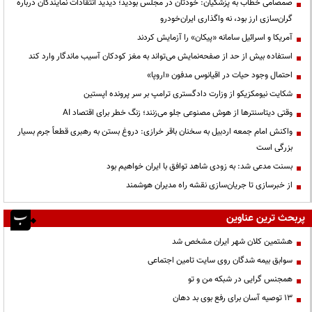
صمصامی خطاب به پزشکیان: خودتان در مجلس بودید؛ دیدید انتقادات نمایندگان درباره
گران‌سازی ارز بود، نه واگذاری ایران‌خودرو
آمریکا و اسرائیل سامانه «پیکان» را آزمایش کردند
استفاده بیش از حد از صفحه‌نمایش می‌تواند به مغز کودکان آسیب ماندگار وارد کند
احتمال وجود حیات در اقیانوس مدفون «اروپا»
شکایت نیومکزیکو از وزارت دادگستری ترامپ بر سر پرونده اپستین
وقتی دیتاسنترها از هوش مصنوعی جلو می‌زنند؛ زنگ خطر برای اقتصاد AI
واکنش امام جمعه اردبیل به سخنان باقر خرازی: دروغ بستن به رهبری قطعاً جرم بسیار
بزرگی است
بسنت مدعی شد: به زودی شاهد توافق با ایران خواهیم بود
از خبرسازی تا جریان‌سازی نقشه راه مدیران هوشمند
پربحث ترین عناوین
هشتمین کلان شهر ایران مشخص شد
سوابق بیمه شدگان روی سایت تامین اجتماعی
همجنس گرایی در شبکه من و تو
13 توصیه آسان برای رفع بوی بد دهان