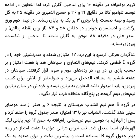
کریم بوضیاف در دقیقه 10 برای الدحیل گلزنی کرد، اما التعاون در ادامه
توسط تاوامبو کانا در دقایق 21 و 36 و حسن الامیری در دقیقه 25 به گل
رسید و نیمه نخست را با برتری 3 بر یک به پایان رساند. در نیمه دوم ورق
برگشت و ادمیلسون جونیور در دقایق 58 و 84 (از روی نقطه پنالتی) و
المعز علی در دقیقه 88 موفق به گلزنی شدند تا الدحیل از شکست،
پیروزی بسازد.
شاگردان هرنان کرسپو با این برد، 12 امتیازی شدند و صدرنشینی خود را در
گروه D قطعی کردند. تیم‌های التعاون و سپاهان هم با هفت امتیاز و بر
حسب بازی رو در رو، در رده‌های دوم و سوم قرار گرفتند. سپاهان در
هفته ششم به مصاف الدحیل می‌رود و صرف‌نظر از تلاش برای کسب
پیروزی، باید امیدوار باشد التعاون به برتری نرسد و خودش در میان برترین
تیم‌های دوم گروه‌های پنج‌گانه منطقه غرب قرار بگیرد.
در گروه B هم تیم الشباب عربستان با نتیجه 6 بر صفر از سد مومبای
سیتی هند گذشت. الشباب نیز با 13 امتیاز، صدر جدول گروه را حفظ کرد و
پس از الهلال، به دومین تیم عربستانی راه‌یافته به جمع 16 تیم پایانی لیگ
قهرمانان آسیا تبدیل شد. تیم نیروی هوایی عراق با هفت امتیاز در رتبه
دوم جدول گروه B ایستاده است و بیشترین بخت را برای صعود به یک