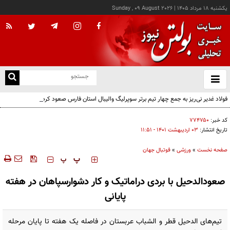
يکشنبه ۱۸ مرداد ۱۴۰۵
|
Sunday , 09 August 2026
از
و
ته
فولاد غدیر نی‌ریز به جمع چهار تیم برتر سوپرلیگ والیبال استان فارس صعود کرد
ن
نو
کد خبر:
۷۷۴۷۵۰
تاریخ انتشار:
۰۳ ارديبهشت ۱۴۰۱ - ۱۱:۵۱
صفحه نخست
»
ورزشی
»
فوتبال جهان
‍‍‍ پ
پ
صعودالدحیل با بردی دراماتیک و کار دشوارسپاهان در هفته
پایانی
تیم‌های الدحیل قطر و الشباب عربستان در فاصله یک هفته تا پایان مرحله