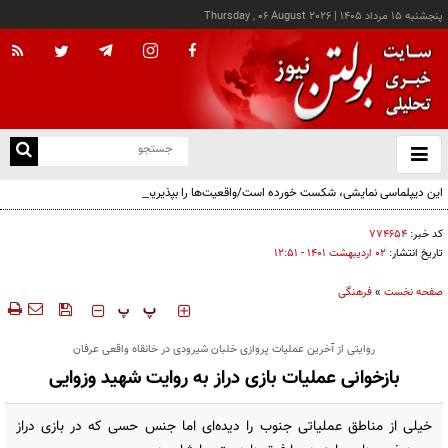
پنجشنبه ۱۵ مرداد ۱۴۰۵
|
Thursday , 06 August 2026
از
و
ته
این دیپلماسی نمایشی، شکست خورده است/واقعیت‌ها را بپذیرید و به تعهدات خود عمل کنید
ن
نو
کد خبر:
۷۷۴۶۵۴
تاریخ انتشار:
۰۲ ارديبهشت ۱۴۰۱ - ۱۲:۵۱
صفحه نخست
»
فرهنگی
‍‍‍ پ
پ
روایتی از آخرین عملیات پروازی خلبان شیرودی در خانقاه واقعی عرفان‌
بازخوانی عملیات بازی دراز به روایت شهید وزوایی
خیلی از مناطق عملیاتی جنوب را دیده‌ای اما جنس حسی که در بازی دراز