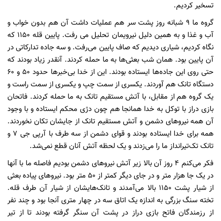
تسخیر کردیم.
گروه ما 9 شبانه روز پشت سر هم عملیات داشت آن هم بدون خواب و
آب و غذا و به همین دلیل نیرویمان تحلیل می رفت. پایین قله 1150 که
نگاه کردیم، شیاری دیدیم که صاف پایین می‌رفت. و سه جاده تدارکاتی در
آن پایین بود. همان شب بعثی‌ها به ما حمله کردند. آنقدر زیاد بودند که
حتی روی این جاده‌ها ایستاده بودند. این از خدا بی‌خبرها حدود 50 و 60
دستگاه تانک هم آوردند. یکسری از سمت چپ و یکسری از سمت راست و
یک گروه هم از مقابل، با آتش مستقیم تانک به ما حمله کردند. فاتحان
بازی دراز با توکل به خدا همانجا هم چون دژی محکم ایستاده و با وجود
آن همه نیروهای دشمن و آتش مستقیم تانک از جایشان تکان نخوردند.
همه برای خدا ایستاده بودند و قوای دشمن از سه طرف با آرپی جی 7 و
تانک تک‌تیرانداز ما را می‌زدند و یک لحظه آتش آنان قطع نمی‌شد.
فکر می‌کنم 4 روز آن بالا زیر آتش نیروهای دشمن بودیم فاصله ما با آنها
در یک جا هزار متر و در جای دیگر کمتر از 50 متر بود. نیروهای پیاده بعثی
از شیار پشت 1150 بالا می‌آمدند و تانک‌هایشان از شیار آن طرف قله.
تخته سنگ بزرگی به اندازه یک اتاق سه در چهار متری آنجا بود و چند نفر
از رزمندگان فاتح بازی دراز در پشت آن سنگر گرفته بودند تا از تیر