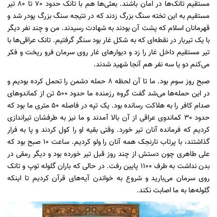
مستقیم تانک‌ها در امان باشند. بعثی‌ها هم با تانک حدود 70 تا 80 تیر
مستقیم به این تخته سنگ بزرگ زدند که در نتیجه سنگ بزرگ پودر شد و
قهرمانان اسلام که پشت آن بودند به شهادت رسیدند. من و چند نفر دیگر
با یک تیربار در نقطه‌ای که به شکل غار بود سنگر گرفتیم. تانک عراقی‌ها با
تیر مستقیم داخل غار را زد و دیوارهای غار روی سرمان فرو ریخت و فکر
می‌کنم دو یا سه نفر هم آنجا شهید شدند.
صبح روز سوم بود. ما تا آن لحظه 8 حمله دشمن را تحمل کرده بودیم و
در این حمله‌ها می‌شد گفت گروه رزمنده ما حدود 500 تن از کماندوهای
صدام کافر را به هلاکت رسانده بود. یک تپه در فاصله 50 متری ما بود که
حدود 30 کماندوی عراقی از آن بالا آمدند و ما نیز به طرفشان تیراندازی
کردیم که فرمانده آنان تیر خورد. وقتی بقیه او را کول کردند و پا به فرار
گذاشتند، با پرتاب نارنجک همه آنان را ولو کردیم. ساعت 10 صبح بود که
علی طاهری چون دستش از چند روز قبل تیر خورده بود و دیگر رمقی در
بدن نداشت به طرف 1100 پایین رفت. در حالی که باران گلوله توپ و تانک
روی سرمان می‌بارید و شروع به خواندن آیه‌های قرآن کردیم تا اینکه
گلوله‌ها به ما اصابت نکند.