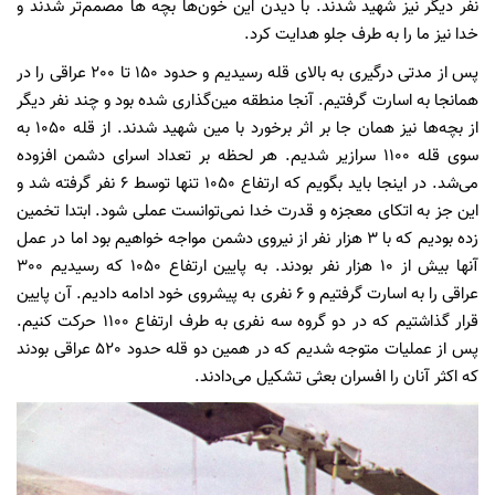
نفر دیگر نیز شهید شدند. با دیدن این خون‌ها بچه ها مصمم‌تر شدند و
خدا نیز ما را به طرف جلو هدایت کرد.
پس از مدتی درگیری به بالای قله رسیدیم و حدود 150 تا 200 عراقی را در
همانجا به اسارت گرفتیم. آنجا منطقه مین‌گذاری شده بود و چند نفر دیگر
از بچه‌ها نیز همان جا بر اثر برخورد با مین شهید شدند. از قله 1050 به
سوی قله 1100 سرازیر شدیم. هر لحظه بر تعداد اسرای دشمن افزوده
می‌شد. در اینجا باید بگویم که ارتفاع 1050 تنها توسط 6 نفر گرفته شد و
این جز به اتکای معجزه و قدرت خدا نمی‌توانست عملی شود. ابتدا تخمین
زده بودیم که با 3 هزار نفر از نیروی دشمن مواجه خواهیم بود اما در عمل
آنها بیش از 10 هزار نفر بودند. به پایین ارتفاع 1050 که رسیدیم 300
عراقی را به اسارت گرفتیم و 6 نفری به پیشروی خود ادامه دادیم. آن پایین
قرار گذاشتیم که در دو گروه سه نفری به طرف ارتفاع 1100 حرکت کنیم.
پس از عملیات متوجه شدیم که در همین دو قله حدود 520 عراقی بودند
که اکثر آنان را افسران بعثی تشکیل می‌دادند.