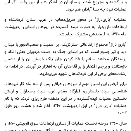
و یا کشته و مجروح شدند و سازمان دو لشکر هم از بین رفت. اگر این
عملیات نبود چه بسا آبادان هم نبود.
عملیات "بازی‌دراز" در محور سرپل‌ذهاب در غرب استان کرمانشاه و
ارتفاعات بازی‌دراز به صورت نیمه گسترده در روزهای ابتدایی اردیبهشت
ماه 1360 به فرماندهی مشترک انجام شد.
"بازی دراز" مجموع ارتفاعاتی استراتژیک، پر اهمیت و صعب‌العبور با میدان
دید و تیر وسیع است که در ابتدای جنگ به دست مزدوران بعثی افتاد و
رزمندگان مجاهد اسلام با فدا کردن جان پاک خویش آن را از دشمن
بازستانده و پرچم افتخار را بر قله‌های آن به اهتزار در آوردند. در ادامه به
رشادت‌های برخی از این فرماندهان شهید می‌پردازیم.
برای گرفتن این امتیاز مهم از نیروهای عراقی پس از سه ماه کار نیروهای
شناسایی سپاه پاسداران، قرارگاه مقدم غرب سپاه پاسداران و ارتش
نخستین عملیات نیمه‌گسترده را در این منطقه طرح‌ریزی کردند که با نام
عملیات "بازی دراز" در اول اردیبهشت 1360 آغاز شد و هشت روز طول
کشید.
سال 1360 مرحله نخست عملیات آزادسازی ارتفاعات سوق الجیشی 1150 و
1100 بازی دراز در جبهه غرب به فرماندهی بزرگانی همچون شهید محسن