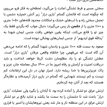
خانقاهش بازی دراز است".
سختی مسیر و فرط تشنگی امانت را می‌گیرد، لحظه‌ای به فکر فرو می‌روی
که چگونه است که فاتحان گمنام "بازی دراز" زیر آتش خمپاره دشمن با
تحمل سختی راه و با لب‌های خشک و امکانات محدود قله‌های 1050 متری
و 1100 متری را از
دشمن
باز پس می‌گیرند؛ دنبال جواب که بگردی فقط یک
چیز تو را قانع می‌کند، اینکه یقین خواهی یافت جنس ایمان شهدا به
"یدالله فوق ایدیهم" از جنس ایمان‌های پوشالی نبوده است.
صعود به سمت قله 1100 متری و یادمان شهدا گمنام را که ادامه می‌دهی
آن گاه است که می‌فهمی چرا خانقاه واقعی عرفان "بازی دراز" است.
عطش تشنگی تو را یاد مظلومان دشت کربلا خواهد انداخت و باید
دریافت امنیت و آرامش و رفاه امروز ما در 1400 سال معامله جان عزیز و
پاک عزیزترین‌ها با خدا ریشه دارد. اسرار نهان در دل این ارتفاعات کم
نیست و کم نیستند شهدایی که گمنام در بازی دراز آرمیده‌اند و نظاره‌گر
هستند که بعد از آنان چه کرده‌ایم.
ارتش عراق دو لشکر را آماده کرده بود تا آبادان را بگیرد ولی عملیات "بازی
دراز" باعث شد تا دشمنان را به سمت ما بکشد و شاید بالغ بر دو لشکر
ارتش عراق در این منطقه تار و مار شد یعنی نیروهایشان یا اسیر یا فراری