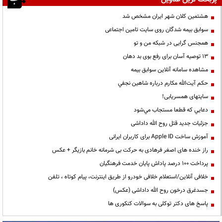
هشتمین کلان شهر ایران مشخص شد
سوابق بیمه شدگان روی سایت تامین اجتماعی
همجنس گرایی در شبکه من و تو
13 توصیه آسان برای رفع بوی بد دهان
مشاهده سامانه آنلاين سوابق بیمه
حكم آيت‌الله مكارم درباره شاهين نجفي
سایتهای همسریابی!
دعايي كه قطعا مستجاب مي‌شود
جزئیات جدید قتل روح الله داداشی
آموزش ساخت Apple ID برای کاربران ایرانی
راز خنده های اصغر فرهادی به حرکت بی شرمانه خانم بازیگر + عکس
پرداخت ۱۰۰ درصد پاداش پایان خدمت فرهنگیان
خلافی آنلاین/استعلام خلافی خودرو از طریق اینترنت، پیام کوتاه ، تلفن
جسدغرق درخون روح الله داداشی (عکس)
پاسخ های دکتر توکلی به سوالات کنکوری ها