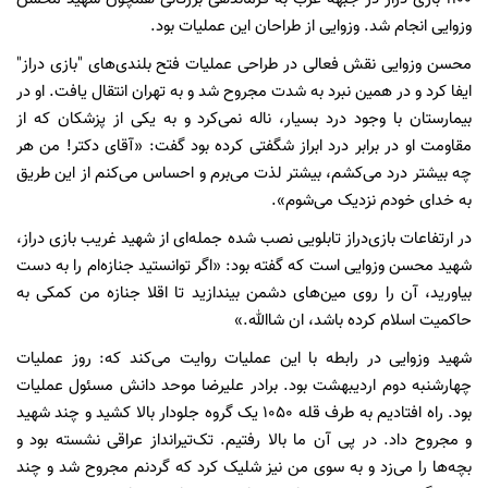
وزوایی انجام شد. وزوایی از طراحان این عملیات بود.
محسن وزوایی نقش فعالی در طراحی عملیات فتح بلندی‌های "بازی دراز"
ایفا کرد و در همین نبرد به شدت مجروح شد و به تهران انتقال یافت. او در
بیمارستان با وجود درد بسیار، ناله نمی‌کرد و به یکی از پزشکان که از
مقاومت او در برابر درد ابراز شگفتی کرده بود گفت: «آقای دکتر! من هر
چه بیشتر درد می‌کشم، بیشتر لذت می‌برم و احساس می‌کنم از این طریق
به خدای خودم نزدیک می‌شوم».
در ارتفاعات بازی‌دراز تابلویی نصب شده جمله‌ای از شهید غریب بازی دراز،
شهید محسن وزوایی است که گفته بود: «اگر توانستید جنازه‌ام را به دست
بیاورید، آن را روی مین‌های دشمن بیندازید تا اقلا جنازه من کمکی به
حاکمیت اسلام کرده باشد، ان شاالله.»
شهید وزوایی در رابطه با این عملیات روایت می‌کند که: روز عملیات
چهارشنبه دوم اردیبهشت بود. برادر علیرضا موحد دانش مسئول عملیات
بود. راه افتادیم به طرف قله 1050 یک گروه جلودار بالا کشید و چند شهید
و مجروح داد. در پی آن ما بالا رفتیم. تک‌تیرانداز عراقی نشسته بود و
بچه‌ها را می‌زد و به سوی من نیز شلیک کرد که گردنم مجروح شد و چند