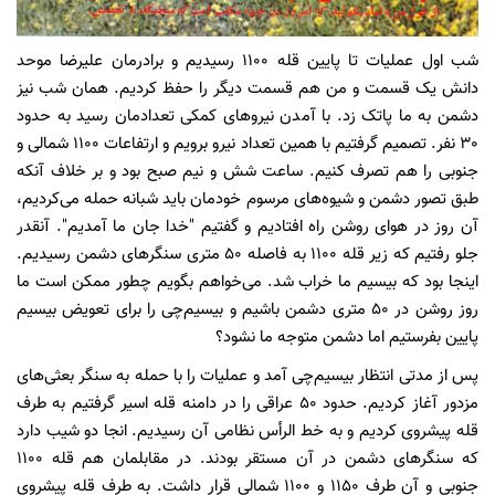
شب اول عملیات تا پایین قله 1100 رسیدیم و برادرمان علیرضا موحد
دانش یک قسمت و من هم قسمت دیگر را حفظ کردیم. همان شب نیز
دشمن به ما پاتک زد. با آمدن نیروهای کمکی تعدادمان رسید به حدود
30 نفر. تصمیم گرفتیم با همین تعداد نیرو برویم و ارتفاعات 1100 شمالی و
جنوبی را هم تصرف کنیم. ساعت شش و نیم صبح بود و بر خلاف آنکه
طبق تصور دشمن و شیوه‌های مرسوم خودمان باید شبانه حمله می‌کردیم،
آن روز در هوای روشن راه افتادیم و گفتیم "خدا جان ما آمدیم". آنقدر
جلو رفتیم که زیر قله 1100 به فاصله 50 متری سنگرهای دشمن رسیدیم.
اینجا بود که بیسیم ما خراب شد. می‌خواهم بگویم چطور ممکن است ما
روز روشن در 50 متری دشمن باشیم و بیسیم‌چی را برای تعویض بیسیم
پایین بفرستیم اما دشمن متوجه ما نشود؟
پس از مدتی انتظار بیسیم‌چی آمد و عملیات را با حمله به سنگر بعثی‌های
مزدور آغاز کردیم. حدود 50 عراقی را در دامنه قله اسیر گرفتیم به طرف
قله پیشروی کردیم و به خط الرأس نظامی آن رسیدیم. انجا دو شیب دارد
که سنگرهای دشمن در آن مستقر بودند. در مقابلمان هم قله 1100
جنوبی و آن طرف 1150 و 1100 شمالی قرار داشت. به طرف قله پیشروی