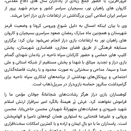
غرورآفرین، با حضور جمع زیادی از یادگاران سال های دفاع مقدس،
کاروان های راهیان نور، بسیجیان سراسر کشور و مردم شهید پرور از
سراسر ایران اسلامی آیین بزرگداشتی در ارتفاعات بازی دراز اجرا می‌شد.
وی با بیان اینکه امسال به دلیل شیوع ویروس کرونا و وضعیت قرمز
شهرستان و همچنین ماه مبارک رمضان صعود سراسری بسیجیان و کاروان
های راهیان نور به ارتفاعات بازی دراز انجام نمی‌شود بیان کرد: برگزاری
مسابقه فرهنگی از طریق فضای مجازی، فضاسازی شهرستان، پخش
کلیپ های حماسی و حضور کارکنان سپاه ناحیه در یادمان شهدای گمنام
بازی دراز و تجدید میثاق با شهدا و پخش مستقیم از شبکه استانی و ملی
صدا و سیما، مداحی و سخنرانی به صورت محدود و با رعایت فاصله‌گذاری
اجتماعی و پروتکل‌های بهداشتی از برنامه‌های ابتکاری سپاه ناحیه برای
گرامیداشت سالروز حماسه بازی‌دراز در سرپل‌ذهاب است.
کوهساران بازی دراز هرگز رشادت‌های شجاعانۀ جوانان مؤمن ما را
فراموش نخواهند کرد. غرش پُر هیمنۀ بالگرد امیر سرافراز ارتش اسلام
شهید شیرودی و عملیات‌های متهورانۀ شهیدان محسن حاجی‌بابا، محسن
وزوایی و علیرضا فتحنایی به استواری همان کوه‌های نامیرا و الهام‌بخش
است. پاسداران ما با دو بالِ ایمان و اراده و با کمترین امکانات سخت‌افزاری