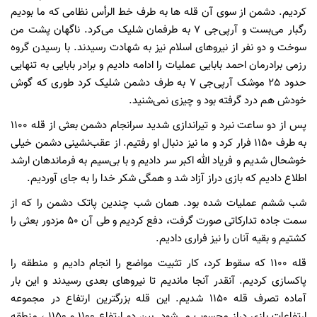
کردیم. دشمن از سوی آن قله ها به طرف خط الرأس نظامی که ما بودیم
رگبار می‌بست و آرپی‌جی 7 به طرفمان شلیک می‌کرد. ناگهان پشت من
سوخت و دو نفر از نیروهای اسلام نیز به شهادت رسیدند. با رسیدن گروه
رزمی برادرمان احمد بابایی عملیات را ادامه دادیم و برادر بابایی به تنهایی
حدود 25 موشک آرپی‌جی 7 به طرف دشمن شلیک کرد طوری که گوش
خودش هم درد گرفته بود و چیزی نمی‌شنید.
پس از دو ساعت نبرد و تیراندازی شدید سرانجام دشمن بعثی از قله 1100
به طرف 1150 فرار کرد و ما نیز دنبال او رفتیم. از عقب‌نشینی دشمن خیلی
خوشحال شدیم و فریاد الله اکبر سر دادیم و با بی‌سیم به فرماندهان ارشد
اطلاع دادیم که بازی دراز آزاد شد و همگی شکر خدا را به جای آوردیم.
شب ششم عملیات شده بود. همان شب چندین پاتک دشمن را که از
سمت جاده تدارکاتی صورت گرفت، دفع کردیم و طی آن 50 مزدور بعثی را
کشتیم و بقیه آنان را نیز فراری دادیم.
قله 1100 که سقوط کرد، کار تثبیت مواضع را انجام دادیم و منطقه را
پاکسازی کردیم. آنقدر آنجا ماندیم تا نیروهای بعدی رسیدند و این بار
آماده تصرف قله 1150 شدیم. این قله بزرگترین ارتفاع در مجموعه
ارتفاعات بازی دراز محسوب می‌شود. بین دو ارتفاع 1100 و 1150 ، منطقه