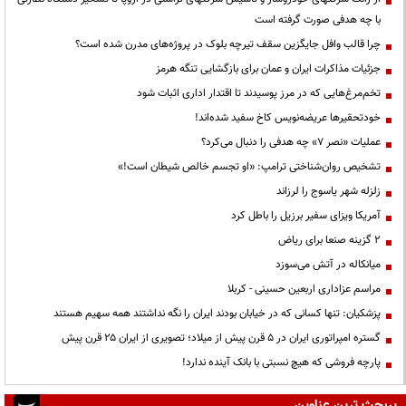
با چه هدفی صورت گرفته است
چرا قالب وافل جایگزین سقف تیرچه بلوک در پروژه‌های مدرن شده است؟
جزئیات مذاکرات ایران و عمان برای بازگشایی تنگه هرمز
تخم‌مرغ‌هایی که در مرز پوسیدند تا اقتدار اداری اثبات شود
خودتحقیرها عریضه‌نویس کاخ سفید شده‌اند!
عملیات «نصر ۷» چه هدفی را دنبال می‌کرد؟
تشخیص روان‌شناختی ترامپ: «او تجسم خالص شیطان است!»
زلزله شهر یاسوج را لرزاند
آمریکا ویزای سفیر برزیل را باطل کرد
۲ گزینه صنعا برای ریاض
میانکاله در آتش می‌سوزد
مراسم عزاداری اربعین حسینی - کربلا
پزشکیان: تنها کسانی که در خیابان بودند ایران را نگه نداشتند همه سهیم هستند
گستره امپراتوری ایران در ۵ قرن پیش از میلاد؛ تصویری از ایران ۲۵ قرن پیش
پارچه فروشی که هیچ نسبتی با بانک آینده ندارد!
پربحث ترین عناوین