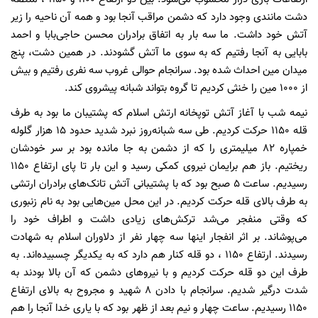
دشت مانندی وجود دارد که دشمن مراقب آنجا بود و همه آن ناحیه را زیر
آتش خود داشت. ما سه بار به اتفاق برادران محسن حاجی‌بابا و احمد
بابایی به آنجا رفتیم که به سوی ما آتش گشودند. در همین دشت، پنج
میدان مین احداث شده بود. سرانجام حوالی غروب سه نفری رفتیم و بیش
از 1000 مین را خنثی کردیم تا گروه بتواند شبانه پیشروی کند.
نیمه شب با آغاز آتش توپخانه ارتش اسلام که پشتیبان ما بود به طرف
قله 1150 حرکت کردیم. طی سه شبانه‌روز نبرد شدید حدود 15 هزار گلوله
خمپاره 82 میلیمتری را که از دشمن به جا مانده بود بر سر خودشان
ریختیم. باز هم برایمان نیروی کمکی رسید و این بار تا پای ارتفاع 1150
رسیدیم. ساعت 5 صبح بود که با پشتیبانی آتش تانک‌های برادران ارتشی
به طرف بالای قله حرکت کردیم. در این محل مین‌هایی بود به نام زنبوری
که وقتی منفجر می‌شد ترکش‌های زیادی داشت و اطراف خود را
می‌پوشاند. بر اثر انفجار اینها سه چهار نفر از دلاوران اسلام به شهادت
رسیدند. ارتفاع 1150 ، دو قله کنار هم دارد که به یکدیگر چسبیده‌اند. به
طرف این دو قله حرکت کردیم و با نیروهای دشمن که آن بالا بودند به
شدت درگیر شدیم. سرانجام با دادن 8 شهید و مجروح به بالای ارتفاع
1150 رسیدیم. ساعت چهار و نیم بعد از ظهر بود که با یاری خدا آنجا را هم