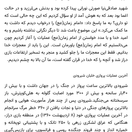
شهید صادقی‌نیا صورتی نورانی پیدا کرده بود و بدنش می‌لرزید و در حالت
اغما بود بعد که به هوش آمد از او سؤال کردیم که این چه حالی است که
تو داری؟ به ما پاسخ داد: «امام زمان(عج) را درخواب دیدم که داشت به
ما کمک می‌کرد.» این موضوع باعث شد تا دیگر نگرانی نداشته باشیم و به
امید خدا و با مدد خواستن از امام زمان(عج) عملیات را آغاز کردیم چون
می‌دانستیم که امام زمان(عج) یاورمان است. این را باید از معجزات خدا
بدانیم. فقط این معجزات ما را جلو کشید و منجر به تسخیر ارتفاعات بازی
دراز شد و آنچه را که خدا در قران گفته است، ما آن بالا به چشم دیدیم.
آخرین عملیات پروازی خلبان شیرودی
شیرودی بالاترین ساعت پرواز در جنگ را در جهان داشت و با بیش از
40‌بار سانحه و بیش از 300 مورد اصابت گلوله به هلی‌کوپترش، باز
سرسختانه می‌جنگید.شیرودی پس از چند هزار مأموریت هوایی و انجام
بالاترین پروازهای جنگی در دنیا و نجات یافتن از 360 خطر مرگ سرانجام
در آخرین عملیات پروازی خود (8 اردیبهشت 1360) در منطقه بازی دراز،
هنگامی که عراق لشکری زرهی با 250 تانک و با پشتیبانی توپخانه و
خمپاره‌ انداز و چند فروند جنگنده روسی و فرانسوی، برای بازپس‌گیری