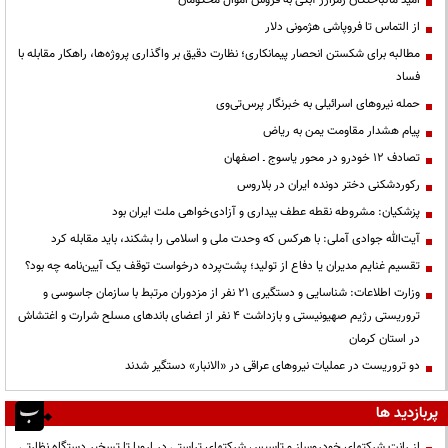
از التماس تا فروپاشی هژمونی دلار
مطالبه برای شکستن انحصار پیمانکاری؛ نظارت دقیق بر واگذاری پروژه‌ها، راهکار مقابله با
فساد
حمله نیروهای اسرائیلی به خبرنگار پرس‌تی‌وی
پیام هشدار مقاومت یمن به ریاض
تصادف ۱۲ خودرو در محور یاسوج ـ اصفهان
رکوردشکنی دختر دونده ایران در بلاروس
پزشکیان: مشروطه نقطه عطف بیداری و آزادی‌خواهی ملت ایران بود
آیت‌الله جوادی آملی: با هرکس که وحدت ملی و اسلامی را بشکند، باید مقابله کرد
تقسیم غنایم مدیران یا دفاع از تولید؛ پشت‌پرده درخواست توقف یک آیین‌نامه چه بود؟
وزارت اطلاعات: شناسایی و دستگیری ۲۱ نفر از مزدوران مرتبط با سازمان جاسوسی و
تروریستی رژیم صهیونیستی و بازداشت ۴ نفر از اعضای باندهای مسلح شرارت و اغتشاش
در استان کرمان
دو تروریست در عملیات نیروهای عراقی در «الانبار» دستگیر شدند
پربازدید ها
از رانت‌ شرکتهای خودروساز و تاسیس شرکتهای تراستی در اروپا تا تسخیر دستگاه نظارتی