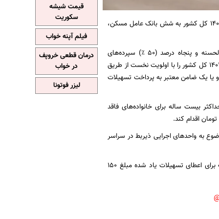
قیمت شیشه
سکوریت
سال ۱۴۰۱ کل کشور به شش بانک عامل مسکن،
فیلم آپنه خواب
بانک مرکزی جمهوری اسلامی ایران مکلف است از محل صددرصد (۱۰۰٪) مانده سپرده‌های قرض‌الحسنه و پنجاه درصد (۵۰ ٪) سپرده‌های
درمان قطعی خروپف
قرض‌الحسنه جاری شبکه بانکی، تسهیلات موضوع جزء (۳) بند (الف) تبصره (۱۶) قانون بودجه سال ۱۴۰۱ کل کشور را با اولویت نخست از طریق
در خواب
 و یا یک ضامن معتبر به پرداخت تسهیلات
لیزر فوتونا
اکثر بیست ساله برای خانواده‌های فاقد
ضوع به واحد‌های اجرایی ذیربط در سراسر
در راستای اجرای جز (۳) بند (الف) تبصره (۱۶) قانون بودجه سال ۱۴۰۱ کل کشور، سهمیه هر بانک برای اعطای تسهیلات یاد شده مبلغ ۱۵۰