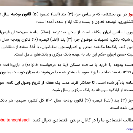
وز
در این بخشنامه که براساس جزء (۳) بند (الف) تبصره (۱۶)
قانون بودجه
شاورزی، توسعه تعاون و پست بانک ابلاغ شده، آمده است:
مین کند. بانک‌ها مکلفند مبتنی بر اعتبارسنجی متقاضیان، با أخذ سفته از متقاضی
لیت حسن اجرای حکم این بند به عهده بانک مرکزی و بانک‌های عامل است.
سنه ودیعه یا خرید یا ساخت مسکن (بنا به درخواست خانواده) با بازپرداخت حد
م کند.
نامه یادآور شده است، تا حداکثر ظرف مدت یک هفته از تاریخ وصول این نامه، مو
ه از ابلاغیه مربوطه به بانک مرکزی ارسال شود. ‏‏‏‏‏‏‏‏‏‏
یین شده است.
لب اقتصادی ما را در کانال بولتن اقتصادی دنبال کنید
bultaneghtsadi@
جوان