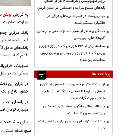
رژیم صهیونیستی و بازداشت ۴ نفر از اعضای
باندهای مسلح شرارت و اغتشاش در استان کرمان
به گزارش
بولتن نی
دو تروریست در عملیات نیروهای عراقی در
تجارت، صادرات، ک
«الانبار» دستگیر شدند
دستگیری ۸ نفر از اشرار مسلح شاخص و مرتبطین
گروهک‌های تروریستی
معامله بیش از ۴۱۳ هزار تن کالا در بازار فیزیکی
بانک‌های عامل تأ
بورس کالا / حراج باز و پتروشیمی پیشران ارزش
اقدام کنند. مسئو
معاملات روز شدند
تسهیلات قرض‌الح
مسکن که در سال ۱۳۹۹ به بعد صاحب فرزند سوم یا بیشتر شده یا می‌شوند به میزان دویست میلیون تومان اقدا
پربازدید ها
در پایان این بخش
از رانت‌ شرکتهای خودروساز و تاسیس شرکتهای
کشور ابلاغ و یک نسخ
تراستی در اروپا تا تسخیر دستگاه نظارتی با چه
هدفی صورت گرفته است
چرا قالب وافل جایگزین سقف تیرچه بلوک در
میلیارد تومان تع
پروژه‌های مدرن شده است؟
برای مشاهده مطا
جزئیات مذاکرات ایران و عمان برای بازگشایی تنگه
هرمز
منبع:
باشگاه خبرنگاران 