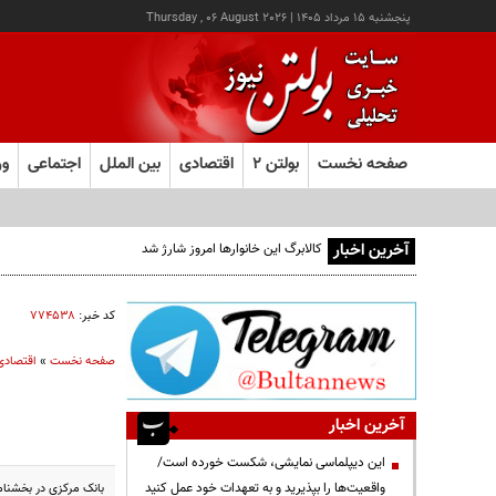
پنجشنبه ۱۵ مرداد ۱۴۰۵
|
Thursday , 06 August 2026
صفحه نخست
بولتن ۲
اقتصادی
بین الملل
اجتماعی
ور
آخرین اخبار
کالابرگ این خانوارها امروز شارژ شد
کد خبر:
۷۷۴۵۳۸
صفحه نخست
»
اقتصادی
آخرین اخبار
این دیپلماسی نمایشی، شکست خورده است/
واقعیت‌ها را بپذیرید و به تعهدات خود عمل کنید
بانک مرکزی در بخشنامه‌ای وام مسکن برای