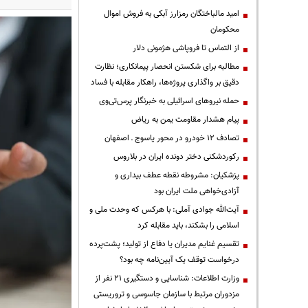
امید مالباختگان رمزارز آبکی به فروش اموال
محکومان
از التماس تا فروپاشی هژمونی دلار
مطالبه برای شکستن انحصار پیمانکاری؛ نظارت
دقیق بر واگذاری پروژه‌ها، راهکار مقابله با فساد
حمله نیروهای اسرائیلی به خبرنگار پرس‌تی‌وی
پیام هشدار مقاومت یمن به ریاض
تصادف ۱۲ خودرو در محور یاسوج ـ اصفهان
رکوردشکنی دختر دونده ایران در بلاروس
پزشکیان: مشروطه نقطه عطف بیداری و
آزادی‌خواهی ملت ایران بود
آیت‌الله جوادی آملی: با هرکس که وحدت ملی و
اسلامی را بشکند، باید مقابله کرد
تقسیم غنایم مدیران یا دفاع از تولید؛ پشت‌پرده
درخواست توقف یک آیین‌نامه چه بود؟
وزارت اطلاعات: شناسایی و دستگیری ۲۱ نفر از
مزدوران مرتبط با سازمان جاسوسی و تروریستی