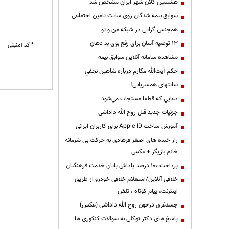
هشتمین کلان شهر ایران مشخص شد
سوابق بیمه شدگان روی سایت تامین اجتماعی
همجنس گرایی در شبکه من و تو
13 توصیه آسان برای رفع بوی بد دهان
* کد امنیتی
مشاهده سامانه آنلاين سوابق بیمه
حكم آيت‌الله مكارم درباره شاهين نجفي
سایتهای همسریابی!
دعايي كه قطعا مستجاب مي‌شود
جزئیات جدید قتل روح الله داداشی
آموزش ساخت Apple ID برای کاربران ایرانی
راز خنده های اصغر فرهادی به حرکت بی شرمانه
خانم بازیگر + عکس
پرداخت ۱۰۰ درصد پاداش پایان خدمت فرهنگیان
خلافی آنلاین/استعلام خلافی خودرو از طریق
اینترنت، پیام کوتاه ، تلفن
جسدغرق درخون روح الله داداشی (عکس)
پاسخ های دکتر توکلی به سوالات کنکوری ها