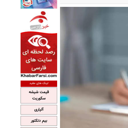
لینک های مفید
قیمت شیشه
سکوریت
آلپاری
بیم دتکتور