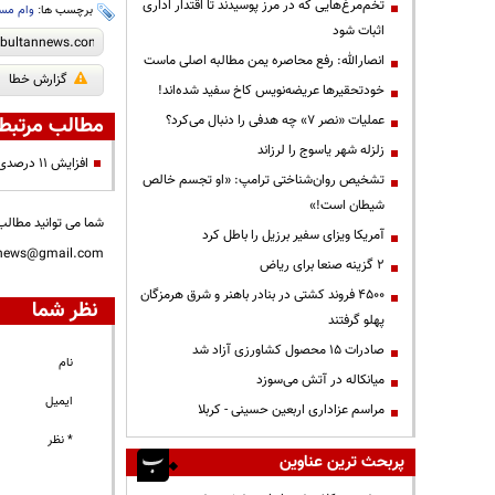
تخم‌مرغ‌هایی که در مرز پوسیدند تا اقتدار اداری
برچسب ها:
وام مس
اثبات شود
انصارالله: رفع محاصره یمن مطالبه اصلی ماست
گزارش خطا
خودتحقیرها عریضه‌نویس کاخ سفید شده‌اند!
مطالب مرتبط
عملیات «نصر ۷» چه هدفی را دنبال می‌کرد؟
زلزله شهر یاسوج را لرزاند
افزایش ۱۱ درصدی صادرات به هند و چین
تشخیص روان‌شناختی ترامپ: «او تجسم خالص
شیطان است!»
شما می توانید مطالب 
آمریکا ویزای سفیر برزیل را باطل کرد
nnews@gmail.com
۲ گزینه صنعا برای ریاض
۴۵۰۰ فروند کشتی در بنادر باهنر و شرق هرمزگان
نظر شما
پهلو گرفتند
صادرات ۱۵ محصول کشاورزی آزاد شد
نام
میانکاله در آتش می‌سوزد
ایمیل
مراسم عزاداری اربعین حسینی - کربلا
* نظر
پربحث ترین عناوین