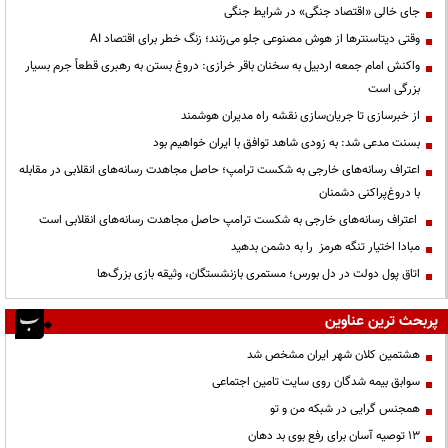
جای خالی «اقتصاد جنگی» در شرایط جنگی
وقتی دیتاسنترها از هوش مصنوعی جلو می‌زنند؛ زنگ خطر برای اقتصاد AI
واکنش امام جمعه اردبیل به سخنان باقر خرازی: دروغ بستن به رهبری قطعاً جرم بسیار
بزرگی است
از خبرسازی تا جریان‌سازی نقشه راه مدیران هوشمند
بسنت مدعی شد: به زودی شاهد توافق با ایران خواهیم بود
اعتراف رسانه‌های خارجی به شکست ترامپ؛ حاصل مجاهدت رسانه‌های انقلابی در مقابله
با دروغ‌پراکنی دشمنان
اعتراف رسانه‌های خارجی به شکست ترامپ حاصل مجاهدت رسانه‌های انقلابی است
مبادا اختیار تنگه هرمز را به دشمن بدهید
اتاق پول دولت در دل بورس؛ مستمری بازنشستگان، وثیقه بازی بزرگ‌ها
پربحث ترین عناوین
هشتمین کلان شهر ایران مشخص شد
سوابق بیمه شدگان روی سایت تامین اجتماعی
همجنس گرایی در شبکه من و تو
13 توصیه آسان برای رفع بوی بد دهان