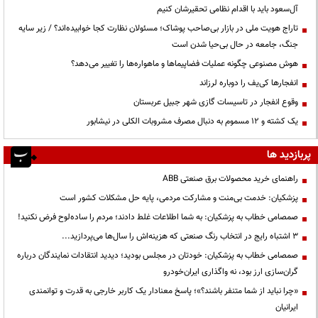
آل‌سعود باید با اقدام نظامی تحقیرشان کنیم
تاراج هویت ملی در بازار بی‌صاحب پوشاک؛ مسئولان نظارت کجا خوابیده‌اند؟ / زیر سایه
جنگ، جامعه در حال بی‌حیا شدن است
هوش مصنوعی چگونه عملیات فضاپیماها و ماهواره‌ها را تغییر می‌دهد؟
انفجارها کی‌یف را دوباره لرزاند
وقوع انفجار در تاسیسات گازی شهر جبیل عربستان
یک کشته و ۱۲ مسموم به دنبال مصرف مشروبات الکلی در نیشابور
پربازدید ها
راهنمای خرید محصولات برق صنعتی ABB
پزشکیان: خدمت بی‌منت و مشارکت مردمی، پایه حل مشکلات کشور است
صمصامی خطاب به پزشکیان: به شما اطلاعات غلط دادند؛ مردم را ساده‌لوح فرض نکنید!
3 اشتباه رایج در انتخاب رنگ صنعتی که هزینه‌اش را سال‌ها می‌پردازید...
صمصامی خطاب به پزشکیان: خودتان در مجلس بودید؛ دیدید انتقادات نمایندگان درباره
گران‌سازی ارز بود، نه واگذاری ایران‌خودرو
«چرا نباید از شما متنفر باشند؟»؛ پاسخ معنادار یک کاربر خارجی به قدرت و توانمندی
ایرانیان