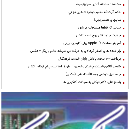
مشاهده سامانه آنلاين سوابق بیمه
حكم آيت‌الله مكارم درباره شاهين نجفي
سایتهای همسریابی!
دعايي كه قطعا مستجاب مي‌شود
جزئیات جدید قتل روح الله داداشی
آموزش ساخت Apple ID برای کاربران ایرانی
راز خنده های اصغر فرهادی به حرکت بی شرمانه خانم بازیگر + عکس
پرداخت ۱۰۰ درصد پاداش پایان خدمت فرهنگیان
خلافی آنلاین/استعلام خلافی خودرو از طریق اینترنت، پیام کوتاه ، تلفن
جسدغرق درخون روح الله داداشی (عکس)
پاسخ های دکتر توکلی به سوالات کنکوری ها