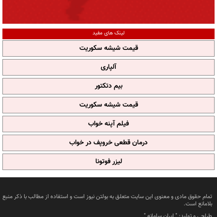
لینک های مفید
قیمت شیشه سکوریت
آلپاری
بیم دتکتور
قیمت شیشه سکوریت
فیلم آپنه خواب
درمان قطعی خروپف در خواب
لیزر فوتونا
تمام حقوق مادی و معنوی این سایت متعلق به بولتن نیوز است و استفاده از مطالب با ذکر منبع
بلامانع است.
طراحی و تولید: "
ایران سامانه
"