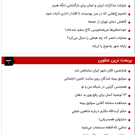
جزئیات مذاکرات ایران و عمان برای بازگشایی تنگه هرمز
تخم‌مرغ‌هایی که در مرز پوسیدند تا اقتدار اداری اثبات شود
کاهش دمای تهران از جمعه
خودتحقیرها عریضه‌نویس کاخ سفید شده‌اند!
عملیات «نصر ۷» چه هدفی را دنبال می‌کرد؟
زلزله شهر یاسوج را لرزاند
پربحث ترین عناوین
هشتمین کلان شهر ایران مشخص شد
سوابق بیمه شدگان روی سایت تامین اجتماعی
همجنس گرایی در شبکه من و تو
13 توصیه آسان برای رفع بوی بد دهان
مشاهده سامانه آنلاين سوابق بیمه
حكم آيت‌الله مكارم درباره شاهين نجفي
سایتهای همسریابی!
دعايي كه قطعا مستجاب مي‌شود