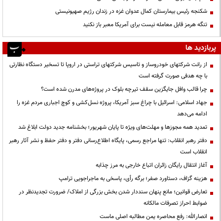
شکنجه رئیس بیمارستان کمال عدوان غزه در زندان رژیم صهیونیستی
تنگه هرمز قابل معامله نیست برای آمریکا معبر باز نکنید
پربازدید ها
از رانت‌ شرکتهای خودروساز و تاسیس شرکتهای تراستی در اروپا تا تسخیر دستگاه نظارتی
با چه هدفی صورت گرفته است
چرا قالب وافل جایگزین سقف تیرچه بلوک در پروژه‌های مدرن شده است؟
جهاد اسلامی: اسرائیل با چراغ سبز آمریکا، پروژه نسل‌کشی و کوچ اجباری مردم غزه را
ادامه می‌دهد
تمدید همه مجوزها و مهلت‌های ویژه تا پایان شهریور؛ بخشنامه جدید دولت ابلاغ شد
دفتر رهبر انقلاب: تنها مراجع رسمی، پایگاه اطلاع‌رسانی دفتر و دفتر حفظ و نشر آثار رهبر
انقلاب است
آغاز انتقال رایگان زائران اتباع خارجی به مرز چذابه
هزینه گزاف، دستاورد صفر؛ برگه رأی، پاسخی به ماجراجویی ترامپ
تعارض قوانین؛ مانع پنهان سنددار شدن بخش بزرگی از املاک/ ضرورت تجدیدنظر در
ضوابط احراز تصرفات مالکانه
انصارالله: رفع محاصره یمن مطالبه اصلی ماست