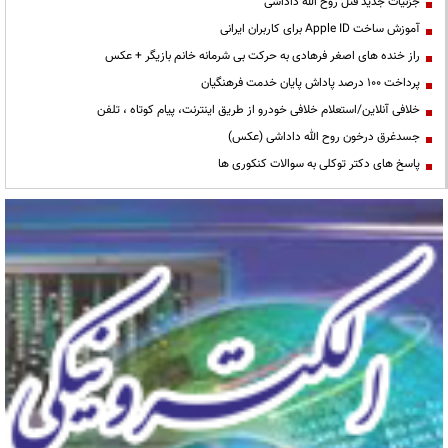
جزئیات جدید قتل روح الله داداشی
آموزش ساخت Apple ID برای کاربران ایرانی
راز خنده های اصغر فرهادی به حرکت بی شرمانه خانم بازیگر + عکس
پرداخت ۱۰۰ درصد پاداش پایان خدمت فرهنگیان
خلافی آنلاین/استعلام خلافی خودرو از طریق اینترنت، پیام کوتاه ، تلفن
جسدغرق درخون روح الله داداشی (عکس)
پاسخ های دکتر توکلی به سوالات کنکوری ها