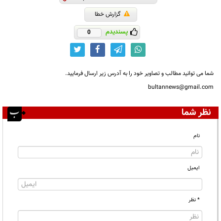
گزارش خطا
پسندیدم
0
شما می توانید مطالب و تصاویر خود را به آدرس زیر ارسال فرمایید.
bultannews@gmail.com
نظر شما
نام
ایمیل
* نظر