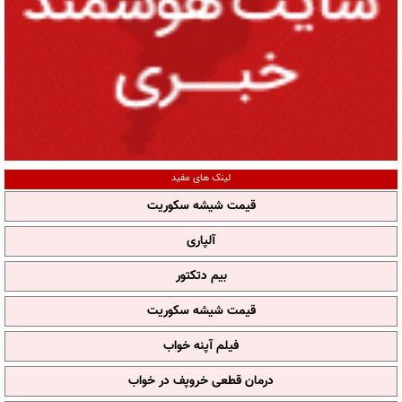
لینک های مفید
قیمت شیشه سکوریت
آلپاری
بیم دتکتور
قیمت شیشه سکوریت
فیلم آپنه خواب
درمان قطعی خروپف در خواب