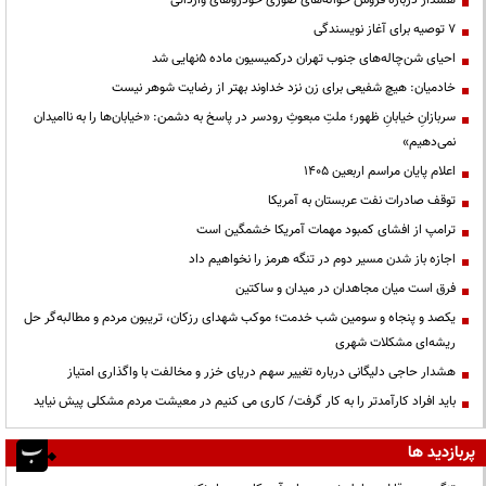
هشدار درباره فروش حواله‌های صوری خودروهای وارداتی
۷ توصیه برای آغاز نویسندگی
احیای شن‌چاله‌های جنوب تهران درکمیسیون ماده ۵نهایی شد
خادمیان: هیچ شفیعی برای زن نزد خداوند بهتر از رضایت شوهر نیست
سربازانِ خیابانِ ظهور؛ ملتِ مبعوثِ رودسر در پاسخ به دشمن: «خیابان‌ها را به ناامیدان
نمی‌دهیم»
اعلام پایان مراسم اربعین ۱۴۰۵
توقف صادرات نفت عربستان به آمریکا
ترامپ از افشای کمبود مهمات آمریکا خشمگین است
اجازه باز شدن مسیر دوم در تنگه هرمز را نخواهیم داد
فرق است میان مجاهدان در میدان و ساکتین
یکصد و پنجاه و سومین شب خدمت؛ موکب شهدای رزکان، تریبون مردم و مطالبه‌گر حل
ریشه‌ای مشکلات شهری
هشدار حاجی دلیگانی درباره تغییر سهم دریای خزر و مخالفت با واگذاری امتیاز
باید افراد کارآمدتر را به کار گرفت/ کاری می کنیم در معیشت مردم مشکلی پیش نیاید
پربازدید ها