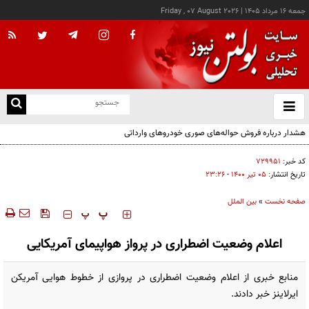
جمعه ۱۶ مرداد ۱۴۰۵
|
Friday , 07 August 2026
از
و
ته
هشدار درباره فروش حواله‌های صوری خودروهای وارداتی
ن
نو
کد خبر:
۷۲۹۹۵۱
تاریخ انتشار:
۰۵ تير ۱۴۰۰ - ۲۳:۲۶
صفحه نخست
»
بین الملل
‍‍‍ پ
پ
اعلام وضعیت اضطراری در پرواز هواپیمای آمریکایی
منابع خبری از اعلام وضعیت اضطراری در پروازی از خطوط هوایی آمریکن
ایرلاینز خبر دادند.