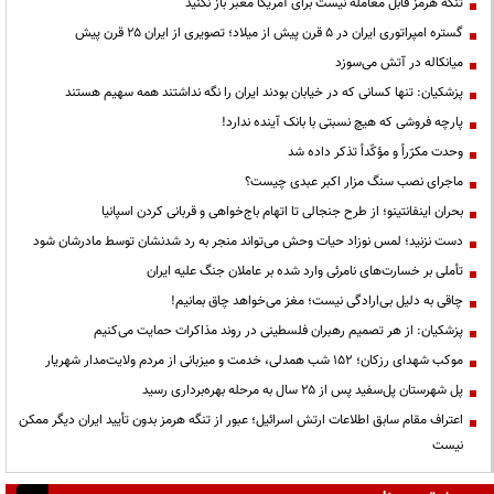
تنگه هرمز قابل معامله نیست برای آمریکا معبر باز نکنید
گستره امپراتوری ایران در ۵ قرن پیش از میلاد؛ تصویری از ایران ۲۵ قرن پیش
میانکاله در آتش می‌سوزد
پزشکیان: تنها کسانی که در خیابان بودند ایران را نگه نداشتند همه سهیم هستند
پارچه فروشی که هیچ نسبتی با بانک آینده ندارد!
وحدت مکرّراً و مؤکّداً تذکر داده شد
ماجرای نصب سنگ مزار اکبر عبدی چیست؟
بحران اینفانتینو؛ از طرح جنجالی تا اتهام باج‌خواهی و قربانی کردن اسپانیا
دست نزنید؛ لمس نوزاد حیات وحش می‌تواند منجر به رد شدنشان توسط مادرشان شود
تأملی بر خسارت‌های نامرئی وارد شده بر عاملان جنگ علیه ایران
چاقی به دلیل بی‌ارادگی نیست؛ مغز می‌خواهد چاق بمانیم!
پزشکیان: از هر تصمیم رهبران فلسطینی در روند مذاکرات حمایت می‌کنیم
موکب شهدای رزکان؛ ۱۵۲ شب همدلی، خدمت و میزبانی از مردم ولایت‌مدار شهریار
پل شهرستان پل‌سفید پس از ۲۵ سال به مرحله بهره‌برداری رسید
اعتراف مقام سابق اطلاعات ارتش اسرائیل؛ عبور از تنگه هرمز بدون تأیید ایران دیگر ممکن
نیست