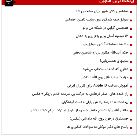
پربحث ترین عناوین
هشتمین کلان شهر ایران مشخص شد
سوابق بیمه شدگان روی سایت تامین اجتماعی
همجنس گرایی در شبکه من و تو
13 توصیه آسان برای رفع بوی بد دهان
مشاهده سامانه آنلاين سوابق بیمه
حكم آيت‌الله مكارم درباره شاهين نجفي
سایتهای همسریابی!
دعايي كه قطعا مستجاب مي‌شود
جزئیات جدید قتل روح الله داداشی
آموزش ساخت Apple ID برای کاربران ایرانی
راز خنده های اصغر فرهادی به حرکت بی شرمانه خانم بازیگر + عکس
پرداخت ۱۰۰ درصد پاداش پایان خدمت فرهنگیان
خلافی آنلاین/استعلام خلافی خودرو از طریق اینترنت، پیام کوتاه ، تلفن
جسدغرق درخون روح الله داداشی (عکس)
پاسخ های دکتر توکلی به سوالات کنکوری ها