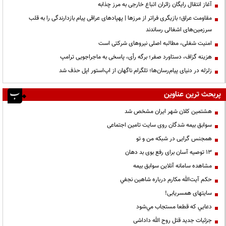
آغاز انتقال رایگان زائران اتباع خارجی به مرز چذابه
مقاومت عراق؛ بازیگری فراتر از مرزها | پهپادهای عراقی پیام بازدارندگی را به قلب
سرزمین‌های اشغالی رساندند
‌امنیت شغلی، مطالبه اصلی نیروهای شرکتی است
هزینه گزاف، دستاورد صفر؛ برگه رأی، پاسخی به ماجراجویی ترامپ
زلزله در دنیای پیام‌رسان‌ها؛ تلگرام ناگهان از اپ‌استور اپل حذف شد
پربحث ترین عناوین
هشتمین کلان شهر ایران مشخص شد
سوابق بیمه شدگان روی سایت تامین اجتماعی
همجنس گرایی در شبکه من و تو
13 توصیه آسان برای رفع بوی بد دهان
مشاهده سامانه آنلاين سوابق بیمه
حكم آيت‌الله مكارم درباره شاهين نجفي
سایتهای همسریابی!
دعايي كه قطعا مستجاب مي‌شود
جزئیات جدید قتل روح الله داداشی