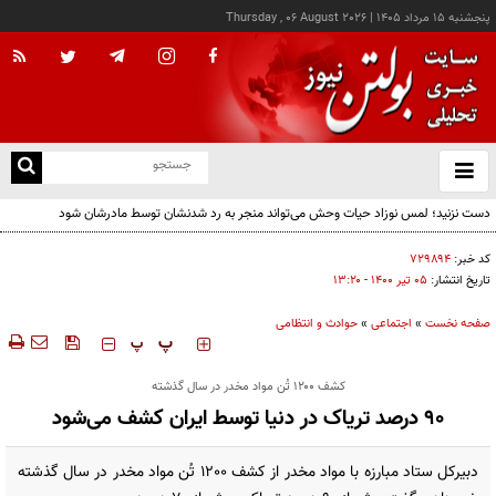
پنجشنبه ۱۵ مرداد ۱۴۰۵
|
Thursday , 06 August 2026
از
و
ته
دست نزنید؛ لمس نوزاد حیات وحش می‌تواند منجر به رد شدنشان توسط مادرشان شود
ن
نو
کد خبر:
۷۲۹۸۹۴
تاریخ انتشار:
۰۵ تير ۱۴۰۰ - ۱۳:۲۰
صفحه نخست
»
اجتماعی
»
حوادث و انتظامی
‍‍‍ پ
پ
کشف ۱۲۰۰ تُن مواد مخدر در سال گذشته
۹۰ درصد تریاک در دنیا توسط ایران کشف می‌شود
دبیرکل ستاد مبارزه با مواد مخدر از کشف 1200 تُن مواد مخدر در سال گذشته