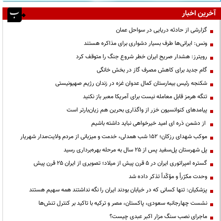
آخرین اخبار
گزارشی از حادثه دریایی در سواحل عمان
ونس: ایرانی‌ها طرف بسیار دشواری برای مذاکره هستند
رویترز: هشدار صریح ایران خطر شروع جنگ را متوقف کرد
گام جدید برای کاهش مصرف گاز در بخش خانگی
شکنجه رئیس بیمارستان کمال عدوان غزه در زندان رژیم صهیونیستی
تنگه هرمز قابل معامله نیست برای آمریکا معبر باز نکنید
پیامدهای کنوانسیون خزر از واگذاری بحرین هم زیان‌بارتر است
از دشمن ذره ای امید خیرخواهی نباید داشته باشیم
موکب شهدای رزکان؛ ۱۵۲ شب همدلی، خدمت و میزبانی از مردم ولایت‌مدار شهریار
پل شهرستان پل‌سفید پس از ۲۵ سال به مرحله بهره‌برداری رسید
گستره امپراتوری ایران در ۵ قرن پیش از میلاد؛ تصویری از ایران ۲۵ قرن پیش
وحدت مکرّراً و مؤکّداً تذکر داده شد
پزشکیان: تنها کسانی که در خیابان بودند ایران را نگه نداشتند همه سهیم هستند
نشست چهارجانبه سعودی، پاکستان، مصر و ترکیه با تاکید بر کنترل تنش‌ها
ماجرای نصب سنگ مزار اکبر عبدی چیست؟