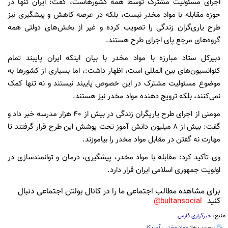
اجرای مسئولیت مشترک توسط همه کشورهاست، گفت: ایران تنها در
حوزه مقابله با مواد مخدر نیست، بلکه در عرصه کاهش و پیشگیری نیز
طرح یاری‌گران زندگی را تصویب کرده و غیر از بخش‌های دولتی همه
گروه‌های مرجع پای اجرای طرح هستند.
دبیرکل ستاد مبارزه با مواد مخدر با بیان اینکه ایران پایبند تمام
کنوانسیون‌های بین المللی است، اظهار داشت:، اما بسیاری از کشور‌ها به
موضوع مسئولیت مشترک در این خصوص پایبند نیستند و نه تنها کمک
نمی‌کنند، بلکه ترویج دهنده مواد مخدر نیز هستند.
مومنی از اجرای طرح یاریگران زندگی در بیش از ۴۰ هزار مدرسه خبر داد و
گفت: بیش از ۸ میلیون دانش آموز تحت پوشش این طرح قرار گرفتند تا
مهارت نه گفتن در مقابل مواد مخدر را بیاموزند.
وی تأکید کرد: مقابله با مواد مخدر، پیشگیری، درمان و توانمندسازی در
اولویت جمهوری اسلامی ایران قرار دارد.
برای مشاهده مطالب اجتماعی ما را در کانال بولتن اجتماعی دنبال
کنید
bultansocial@
منبع:
خبرگزاری فارس
برچسب ها:
مواد مخدر
،
آمریکا