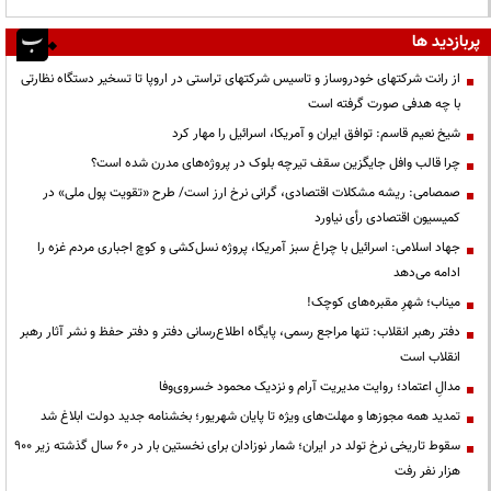
پربازدید ها
از رانت‌ شرکتهای خودروساز و تاسیس شرکتهای تراستی در اروپا تا تسخیر دستگاه نظارتی
با چه هدفی صورت گرفته است
شیخ نعیم قاسم: توافق ایران و آمریکا، اسرائیل را مهار کرد
چرا قالب وافل جایگزین سقف تیرچه بلوک در پروژه‌های مدرن شده است؟
صمصامی: ریشه مشکلات اقتصادی، گرانی نرخ ارز است/ طرح «تقویت پول ملی» در
کمیسیون اقتصادی رأی نیاورد
جهاد اسلامی: اسرائیل با چراغ سبز آمریکا، پروژه نسل‌کشی و کوچ اجباری مردم غزه را
ادامه می‌دهد
میناب؛ شهرِ مقبره‌های کوچک!
دفتر رهبر انقلاب: تنها مراجع رسمی، پایگاه اطلاع‌رسانی دفتر و دفتر حفظ و نشر آثار رهبر
انقلاب است
مدالِ اعتماد؛ روایت مدیریت آرام و نزدیک محمود خسروی‌وفا
تمدید همه مجوزها و مهلت‌های ویژه تا پایان شهریور؛ بخشنامه جدید دولت ابلاغ شد
سقوط تاریخی نرخ تولد در ایران؛ شمار نوزادان برای نخستین بار در ۶۰ سال گذشته زیر ۹۰۰
هزار نفر رفت