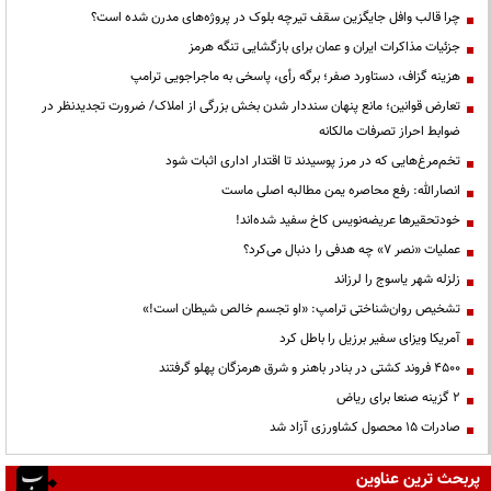
چرا قالب وافل جایگزین سقف تیرچه بلوک در پروژه‌های مدرن شده است؟
جزئیات مذاکرات ایران و عمان برای بازگشایی تنگه هرمز
هزینه گزاف، دستاورد صفر؛ برگه رأی، پاسخی به ماجراجویی ترامپ
تعارض قوانین؛ مانع پنهان سنددار شدن بخش بزرگی از املاک/ ضرورت تجدیدنظر در
ضوابط احراز تصرفات مالکانه
تخم‌مرغ‌هایی که در مرز پوسیدند تا اقتدار اداری اثبات شود
انصارالله: رفع محاصره یمن مطالبه اصلی ماست
خودتحقیرها عریضه‌نویس کاخ سفید شده‌اند!
عملیات «نصر ۷» چه هدفی را دنبال می‌کرد؟
زلزله شهر یاسوج را لرزاند
تشخیص روان‌شناختی ترامپ: «او تجسم خالص شیطان است!»
آمریکا ویزای سفیر برزیل را باطل کرد
۴۵۰۰ فروند کشتی در بنادر باهنر و شرق هرمزگان پهلو گرفتند
۲ گزینه صنعا برای ریاض
صادرات ۱۵ محصول کشاورزی آزاد شد
پربحث ترین عناوین