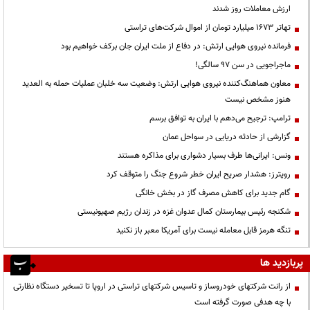
ارزش معاملات روز شدند
تهاتر ۱۶۷۳ میلیارد تومان از اموال شرکت‌های تراستی
فرمانده نیروی هوایی ارتش: در دفاع از ملت ایران جان برکف خواهیم بود
ماجراجویی در سن ۹۷ سالگی!
معاون هماهنگ‌کننده نیروی هوایی ارتش: وضعیت سه خلبان عملیات حمله به العدید
هنوز مشخص نیست
ترامپ: ترجیح می‌دهم با ایران به توافق برسم
گزارشی از حادثه دریایی در سواحل عمان
ونس: ایرانی‌ها طرف بسیار دشواری برای مذاکره هستند
رویترز: هشدار صریح ایران خطر شروع جنگ را متوقف کرد
گام جدید برای کاهش مصرف گاز در بخش خانگی
شکنجه رئیس بیمارستان کمال عدوان غزه در زندان رژیم صهیونیستی
تنگه هرمز قابل معامله نیست برای آمریکا معبر باز نکنید
پربازدید ها
از رانت‌ شرکتهای خودروساز و تاسیس شرکتهای تراستی در اروپا تا تسخیر دستگاه نظارتی
با چه هدفی صورت گرفته است