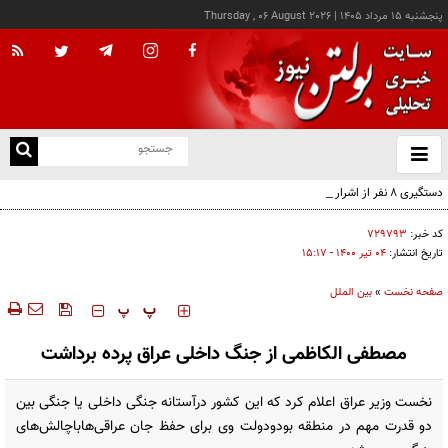
پنجشنبه ۱۵ مرداد ۱۴۰۵
|
Thursday , 06 August 2026
از
و
ته
دستگیری ۸ نفر از اشرار مسلح شاخص و مرتبطین گروهک‌های تروریستی
ن
نو
کد خبر:
۷۲۹۷۹۳
تاریخ انتشار:
۰۴ تير ۱۴۰۰ - ۱۵:۱۷
صفحه نخست
»
بین الملل
‍‍‍ پ
پ
مصطفی الکاظمی از جنگ داخلی عراق پرده برداشت
نخست وزیر عراق اعلام کرد که این کشور درآستانه جنگی داخلی یا جنگی بین
دو قدرت مهم در منطقه بودودولت وی برای حفظ جان عراقی‌هاباچالش‌های