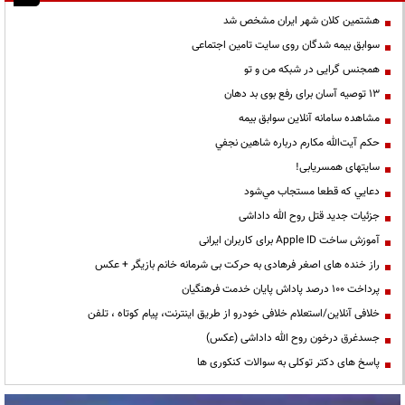
هشتمین کلان شهر ایران مشخص شد
سوابق بیمه شدگان روی سایت تامین اجتماعی
همجنس گرایی در شبکه من و تو
13 توصیه آسان برای رفع بوی بد دهان
مشاهده سامانه آنلاين سوابق بیمه
حكم آيت‌الله مكارم درباره شاهين نجفي
سایتهای همسریابی!
دعايي كه قطعا مستجاب مي‌شود
جزئیات جدید قتل روح الله داداشی
آموزش ساخت Apple ID برای کاربران ایرانی
راز خنده های اصغر فرهادی به حرکت بی شرمانه خانم بازیگر + عکس
پرداخت ۱۰۰ درصد پاداش پایان خدمت فرهنگیان
خلافی آنلاین/استعلام خلافی خودرو از طریق اینترنت، پیام کوتاه ، تلفن
جسدغرق درخون روح الله داداشی (عکس)
پاسخ های دکتر توکلی به سوالات کنکوری ها