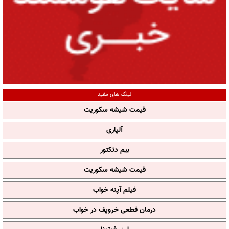
لینک های مفید
قیمت شیشه سکوریت
آلپاری
بیم دتکتور
قیمت شیشه سکوریت
فیلم آپنه خواب
درمان قطعی خروپف در خواب