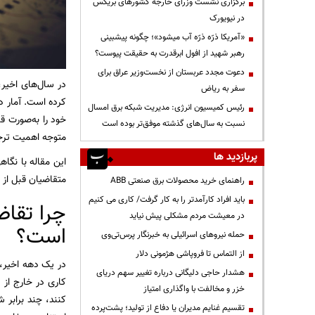
برگزاری نشست وزرای خارجه کشورهای بریکس
در نیویورک
«آمریکا ذرّه ذرّه آب میشود»؛ چگونه پیشبینی
رهبر شهید از افول ابرقدرت به حقیقت پیوست؟
دعوت مجدد عربستان از نخست‌وزیر عراق برای
در سال‌های اخیر
سفر به ریاض
کرده است. آمار د
رئیس کمیسیون انرژی: مدیریت شبکه برق امسال
خود را به‌صورت ق
نسبت به سال‌های گذشته موفق‌تر بوده است
متوجه اهمیت ترجم
پربازدید ها
این مقاله با نگا
متقاضیان قبل از 
راهنمای خرید محصولات برق صنعتی ABB
باید افراد کارآمدتر را به کار گرفت/ کاری می کنیم
چرا تقاض
در معیشت مردم مشکلی پیش نیاید
است؟
حمله نیروهای اسرائیلی به خبرنگار پرس‌تی‌وی
از التماس تا فروپاشی هژمونی دلار
در یک دهه اخیر،
هشدار حاجی دلیگانی درباره تغییر سهم دریای
کاری در خارج از 
خزر و مخالفت با واگذاری امتیاز
کنند، چند برابر ش
تقسیم غنایم مدیران یا دفاع از تولید؛ پشت‌پرده