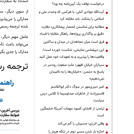
استناد به سفارت‌
درخواست توقف یک آیین‌نامه چه بود؟
از سوی دیگر، سفا
آیت‌الله جوادی آملی: با هرکس که وحدت ملی و
مدارکی را می‌پذی
اسلامی را بشکند، باید مقابله کرد
شده ترجمه رسمی ا
مطالبه برای شکستن انحصار پیمانکاری؛ نظارت
دقیق بر واگذاری پروژه‌ها، راهکار مقابله با فساد
عامل مهم دیگر، ا
فرق است میان مجاهدان در میدان و ساکتین
می‌تواند باعث تأ
این دیپلماسی نمایشی، شکست خورده است/
مدارک را جدی بگیر
واقعیت‌ها را بپذیرید و به تعهدات خود عمل کنید
ترجمه رس
سربازانِ خیابانِ ظهور؛ ملتِ مبعوثِ رودسر در
پاسخ به دشمن: «خیابان‌ها را به ناامیدان
نمی‌دهیم»
امیر دبیری‌مهر در سوگ دکتر ابوالقاسم
قاسم‌زاده؛ از خاطرات صداوسیما تا کلاس درس
سیاست
ترامپ از افشای کمبود مهمات آمریکا خشمگین
است
وقتی انرژی، مسیرش را گم می‌کند
اجازه باز شدن مسیر دوم در تنگه هرمز را