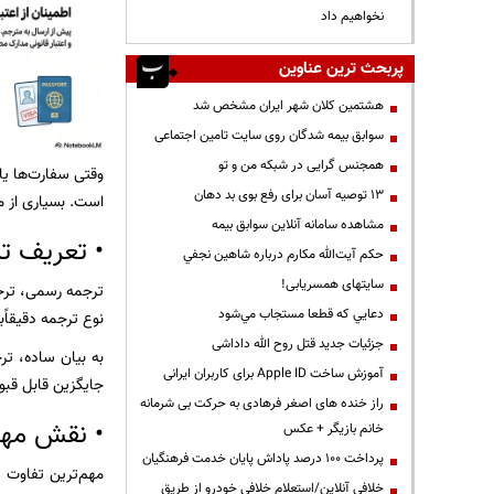
نخواهیم داد
پربحث ترین عناوین
هشتمین کلان شهر ایران مشخص شد
سوابق بیمه شدگان روی سایت تامین اجتماعی
همجنس گرایی در شبکه من و تو
وقتی سفارت‌ها یا
13 توصیه آسان برای رفع بوی بد دهان
است. بسیاری از م
مشاهده سامانه آنلاين سوابق بیمه
• تعریف تر
حكم آيت‌الله مكارم درباره شاهين نجفي
سایتهای همسریابی!
ترجمه رسمی، ترجم
دعايي كه قطعا مستجاب مي‌شود
نوع ترجمه دقیقاًب
جزئیات جدید قتل روح الله داداشی
به بیان ساده، تر
آموزش ساخت Apple ID برای کاربران ایرانی
جایگزین قابل قبو
راز خنده های اصغر فرهادی به حرکت بی شرمانه
• نقش مهر
خانم بازیگر + عکس
پرداخت ۱۰۰ درصد پاداش پایان خدمت فرهنگیان
مهم‌ترین تفاوت 
خلافی آنلاین/استعلام خلافی خودرو از طریق