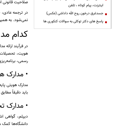
صلاحیت قانونی ان
اینترنت، پیام کوتاه ، تلفن
در ترجمه عادی، ح
جسدغرق درخون روح الله داداشی (عکس)
نمی‌شود. به همین
پاسخ های دکتر توکلی به سوالات کنکوری ها
کدام مدا
در فرآیند ارائه م
هویت، تحصیلات و 
رسمی، برنامه‌ریزی
• مدارک هو
مدارک هویتی پایه
باید دقیقاً مطابق
• مدارک تح
دیپلم، گواهی اش
دانشگاه‌ها کمک م