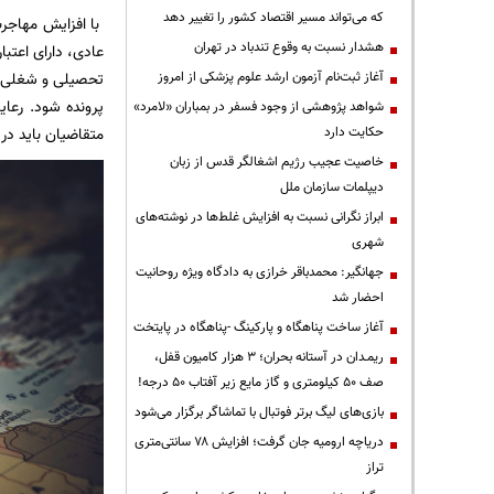
که می‌تواند مسیر اقتصاد کشور را تغییر دهد
با افزایش مهاجر
هشدار نسبت به وقوع تندباد در تهران
عادی، دارای اعتبا
آغاز ثبت‌نام آزمون ارشد علوم پزشکی از امروز
تحصیلی و شغلی بی
پرونده شود. رعای
شواهد پژوهشی از وجود فسفر در بمباران «لامرد»
حکایت دارد
متقاضیان باید در 
خاصیت عجیب رژیم اشغالگر قدس از زبان
دیپلمات سازمان ملل
ابراز نگرانی نسبت به افزایش غلط‌ها در نوشته‌های
شهری
جهانگیر: محمدباقر خرازی به دادگاه ویژه روحانیت
احضار شد
آغاز ساخت پناهگاه و پارکینگ -پناهگاه در پایتخت
ریمـدان در آستانه بحران؛ ۳ هزار کامیون قفل،
صف ۵۰ کیلومتری و گاز مایع زیر آفتاب ۵۰ درجه!
بازی‌های لیگ برتر فوتبال با تماشاگر برگزار می‌شود
دریاچه ارومیه جان گرفت؛ افزایش ۷۸ سانتی‌متری
تراز