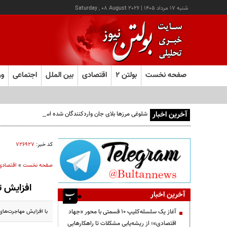
شنبه ۱۷ مرداد ۱۴۰۵
|
Saturday , 08 August 2026
صفحه نخست
بولتن ۲
اقتصادی
بین الملل
اجتماعی
ور
آخرین اخبار
شلوغی مرزها بلای جان واردکنندگان شده است
کد خبر:
۷۲۶۹۲۷
صفحه نخست
»
اقتصادی
افزایش تق
آخرین اخبار
با افزایش مهاجرت‌ها
آغاز یک سلسله‌کلیپ ۱۰ قسمتی با محور «جهاد
اقتصادی»؛ از ریشه‌یابی مشکلات تا راهکارهایی