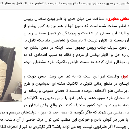
سخنان رییس جمهور به معنای آن نیست که نتوان درست از نادرست را تشخیص داد بلکه تامل به معنای
طفی مطهری
:
شناخت مرز میان جدی یا ظنز بودن سخنان رییس
د آنقدر سخت شده است که تمییز آنها از هم نیاز به کمی بیشتر از
 و البته این سختی در شناخت و پیچیدگی در تمییز سخنان رییس
آن نیست که نتوان درست از نادرست را تشخیص داد بلکه تامل به
ر ذهن شریف جناب
رییس جمهور
است. اینکه در ذهن ایشان چه
 راه حل و اظهار ببخش از مردم و نظام به سبب اعتمادی که به
ی توخالی شان کردند به سمت طراحی تاکتیک خود مشغولی مردم
نیوز
،
واقعیت امر این است که به نظر می رسد رییس دولت و
 ایشان در مقطع زمانی کنونی با تاکتیک هفته ای اندیشیدن و طرح
راساس غلو آگاهانه، درصدد هستند تا فضای عمومی و رسانه ای
 سخنان خود سوق دهند و ذهن آنها را از بی تدبیری و ناکارآمدی
ه مدیریت و اداره کشور منحرف کنند. در واقع وقتی ایشان در
ان مدعی می شوند که «اگر بگوییم که دهه اخیر که دوران دولت‌های یازدهم و دوا
» با هزار بار گوش دادن و خواندن این مطلب نمی توان درک خاصی از آن داشت. به
ت؟ اگر طنزگویی نیست چه می تواند باشد؟ اگر کارکردی به غیر از انحراف افکار 