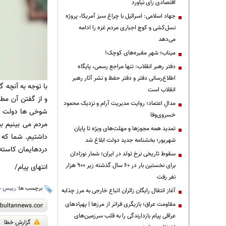
اقتصادی رأی نیاورد
جهاد اسلامی: اسرائیل با چراغ سبز آمریکا، پروژه
نسل‌کشی و کوچ اجباری مردم غزه را ادامه
می‌دهد
میناب؛ شهرِ مقبره‌های کوچک!
دفتر رهبر انقلاب: تنها مراجع رسمی، پایگاه
اطلاع‌رسانی دفتر و دفتر حفظ و نشر آثار رهبر
با توجه به آنچه 
انقلاب است
و از گفتن آن مطم
مدالِ اعتماد؛ روایت مدیریت آرام و نزدیک محمود
شوخی ها دولت باش
خسروی‌وفا
مردم می بینیم ب
تمدید همه مجوزها و مهلت‌های ویژه تا پایان
داشتیم. شما که ن
شهریور؛ بخشنامه جدید دولت ابلاغ شد
دردهایمان کاسته
سقوط تاریخی نرخ تولد در ایران؛ شمار نوزادان
برای نخستین بار در ۶۰ سال گذشته زیر ۹۰۰ هزار
انتهای پیام/
نفر رفت
برچسب ها:
رییس ج
آغاز انتقال رایگان زائران اتباع خارجی به مرز چذابه
مقاومت عراق؛ بازیگری فراتر از مرزها | پهپادهای
عراقی پیام بازدارندگی را به قلب سرزمین‌های
گزارش خطا