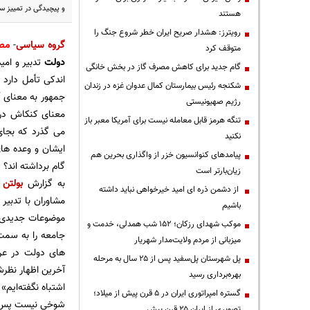
و پیچیدگی در تمییز 
هستند
رویترز: هشدار صریح ایران خطر شروع جنگ را
گروه سیاسی
-
مص
متوقف کرد
دولت
تدبیر و امی
گام جدید برای کاهش مصرف گاز در بخش خانگی
اندکی تأمل دارد
شکنجه رئیس بیمارستان کمال عدوان غزه در زندان
جمهور به معنای 
رژیم صهیونیستی
معنای کنکاش د
تنگه هرمز قابل معامله نیست برای آمریکا معبر باز
می گذرد که بجای
نکنید
ایشان و وعده ها
پیامدهای کنوانسیون خزر از واگذاری بحرین هم
گام برداشته اند؟
زیان‌بارتر است
به گزارش
بولتن 
از دشمن ذره ای امید خیرخواهی نباید داشته
مشاوران با تدبیر
باشیم
موضوعات جدیدی ب
موکب شهدای رزکان؛ ۱۵۲ شب همدلی، خدمت و
جامعه را به سمت
میزبانی از مردم ولایت‌مدار شهریار
های دولت در عرص
پل شهرستان پل‌سفید پس از ۲۵ سال به مرحله
آخرین اظهار نظرش
بهره‌برداری رسید
اشتباه نگفته‌ایم
گستره امپراتوری ایران در ۵ قرن پیش از میلاد؛
شوخی نیست پس چیس
تصویری از ایران ۲۵ قرن پیش