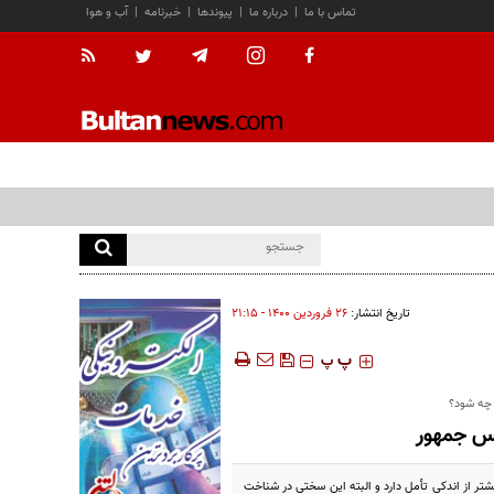
تماس با ما
|
درباره ما
|
پیوندها
|
خبرنامه
|
آب و هوا
تاریخ انتشار:
۲۶ فروردين ۱۴۰۰ - ۲۱:۱۵
‍‍‍ پ
پ
 چه شود؟
یس جمهور
تر از اندکی تأمل دارد و البته این سختی در شناخت