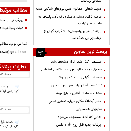
اشغالی رساندند
‌امنیت شغلی، مطالبه اصلی نیروهای شرکتی است
مطالب مرتبط
هزینه گزاف، دستاورد صفر؛ برگه رأی، پاسخی به
رویگردانی از احمد
ماجراجویی ترامپ
دولت و واقعیت های
زلزله در دنیای پیام‌رسان‌ها؛ تلگرام ناگهان از
اپ‌استور اپل حذف شد
شما می توانید مطالب 
پربحث ترین عناوین
nnews@gmail.com
هشتمین کلان شهر ایران مشخص شد
نظرات بینندگ
سوابق بیمه شدگان روی سایت تامین اجتماعی
حمید کلب
همجنس گرایی در شبکه من و تو
13 توصیه آسان برای رفع بوی بد دهان
سالها پیش 
کرد بدون اینک
مشاهده سامانه آنلاين سوابق بیمه
حكم آيت‌الله مكارم درباره شاهين نجفي
سایتهای همسریابی!
حمید کلب
دعايي كه قطعا مستجاب مي‌شود
خنده تلخ م
جزئیات جدید قتل روح الله داداشی
کارم از گریه گ