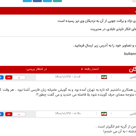
ی نژاد و برائت جویی از آن به نزدیکان وی نیز رسیده است
 انکار ناپذیر نابلدی در مدیریت
و تصاویر خود را به آدرس زیر ارسال فرمایید.
bulta
ان
در انتظار بررسی:
انتشار یافته:
۵
اسی
|
|
۰۱:۰۶ - ۱۴۰۰/۰۱/۲۷
0
همکاری داشتیم که تازه به تهران آمده بود و به گویش عامیانه زبان فارسی آشنا نبود . هر وق
ه متوجه معنای حرف گوینده شود بلا فاصله می خندید و می گفت چطور؟!
اسی
|
|
۰۱:۴۰ - ۱۴۰۰/۰۱/۲۷
0
ن از گریه غم انگیزتر است .
ذشته ؛ به آن می خندم!