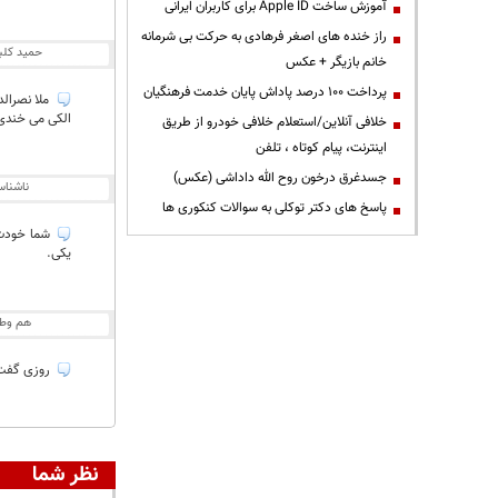
آموزش ساخت Apple ID برای کاربران ایرانی
راز خنده های اصغر فرهادی به حرکت بی شرمانه
حمید کلب
خانم بازیگر + عکس
پرداخت ۱۰۰ درصد پاداش پایان خدمت فرهنگیان
ملا نصرال
الکی می خندی؟
خلافی آنلاین/استعلام خلافی خودرو از طریق
اینترنت، پیام کوتاه ، تلفن
جسدغرق درخون روح الله داداشی (عکس)
ناشنا
پاسخ های دکتر توکلی به سوالات کنکوری ها
یکی.
هم وط
روزی گفت 
نظر شما