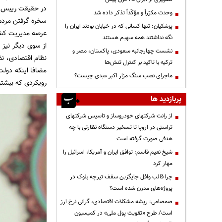
در حقیقت رییس جم
وحدت مکرّراً و مؤکّداً تذکر داده شد
سخره گرفتن مردم 
پزشکیان: تنها کسانی که در خیابان بودند ایران را
عرصه مدیریت کشور
نگه نداشتند همه سهیم هستند
از سوی دیگر نیز 
نشست چهارجانبه سعودی، پاکستان، مصر و
نظام اقتصادی، نظ
ترکیه با تاکید بر کنترل تنش‌ها
مضافا اینکه دولت
ماجرای نصب سنگ مزار اکبر عبدی چیست؟
رویکردی که بیشتر
پربازدید ها
از رانت‌ شرکتهای خودروساز و تاسیس شرکتهای
تراستی در اروپا تا تسخیر دستگاه نظارتی با چه
هدفی صورت گرفته است
شیخ نعیم قاسم: توافق ایران و آمریکا، اسرائیل را
مهار کرد
چرا قالب وافل جایگزین سقف تیرچه بلوک در
پروژه‌های مدرن شده است؟
صمصامی: ریشه مشکلات اقتصادی، گرانی نرخ ارز
است/ طرح «تقویت پول ملی» در کمیسیون