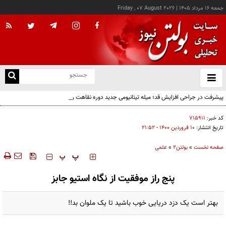
جمعه ۱۶ مرداد ۱۴۰۵
|
Friday , 07 August 2026
از
و
ته
پیشرفت در جراحی افزایش قد؛ میله تیتانیومی جدید دوره نقاهت را از چند ماه به چند هفته
ن
کاهش می‌دهد
نو
کد خبر:
۷۱۵۹۱۱
تاریخ انتشار:
۱۰ فروردين ۱۴۰۰ - ۲۱:۵۲
صفحه نخست
»
بولتن2
»
علمی
‍‍‍ پ
پ
پنج راز موفقیت از نگاه استیو جابز
بهتر است یک دزد دریایی خوب باشید تا یک ملوان بد!!