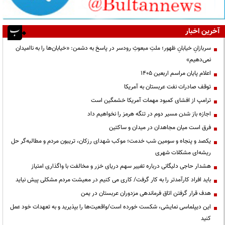
آخرین اخبار
سربازانِ خیابانِ ظهور؛ ملتِ مبعوثِ رودسر در پاسخ به دشمن: «خیابان‌ها را به ناامیدان
نمی‌دهیم»
اعلام پایان مراسم اربعین ۱۴۰۵
توقف صادرات نفت عربستان به آمریکا
ترامپ از افشای کمبود مهمات آمریکا خشمگین است
اجازه باز شدن مسیر دوم در تنگه هرمز را نخواهیم داد
فرق است میان مجاهدان در میدان و ساکتین
یکصد و پنجاه و سومین شب خدمت؛ موکب شهدای رزکان، تریبون مردم و مطالبه‌گر حل
ریشه‌ای مشکلات شهری
هشدار حاجی دلیگانی درباره تغییر سهم دریای خزر و مخالفت با واگذاری امتیاز
باید افراد کارآمدتر را به کار گرفت/ کاری می کنیم در معیشت مردم مشکلی پیش نیاید
هدف قرار گرفتن اتاق‌ فرماندهی مزدوران عربستان در یمن
این دیپلماسی نمایشی، شکست خورده است/واقعیت‌ها را بپذیرید و به تعهدات خود عمل
کنید