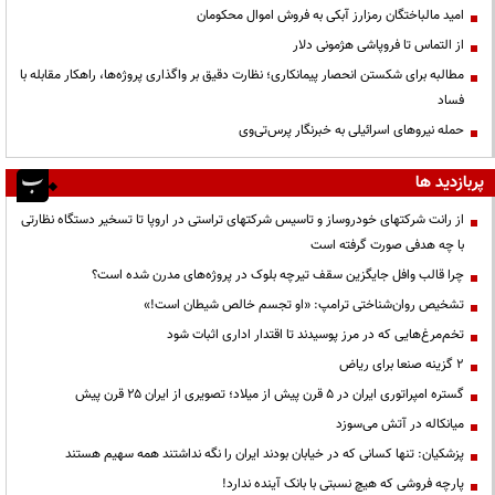
امید مالباختگان رمزارز آبکی به فروش اموال محکومان
از التماس تا فروپاشی هژمونی دلار
مطالبه برای شکستن انحصار پیمانکاری؛ نظارت دقیق بر واگذاری پروژه‌ها، راهکار مقابله با
فساد
حمله نیروهای اسرائیلی به خبرنگار پرس‌تی‌وی
پربازدید ها
از رانت‌ شرکتهای خودروساز و تاسیس شرکتهای تراستی در اروپا تا تسخیر دستگاه نظارتی
با چه هدفی صورت گرفته است
چرا قالب وافل جایگزین سقف تیرچه بلوک در پروژه‌های مدرن شده است؟
تشخیص روان‌شناختی ترامپ: «او تجسم خالص شیطان است!»
تخم‌مرغ‌هایی که در مرز پوسیدند تا اقتدار اداری اثبات شود
۲ گزینه صنعا برای ریاض
گستره امپراتوری ایران در ۵ قرن پیش از میلاد؛ تصویری از ایران ۲۵ قرن پیش
میانکاله در آتش می‌سوزد
پزشکیان: تنها کسانی که در خیابان بودند ایران را نگه نداشتند همه سهیم هستند
پارچه فروشی که هیچ نسبتی با بانک آینده ندارد!