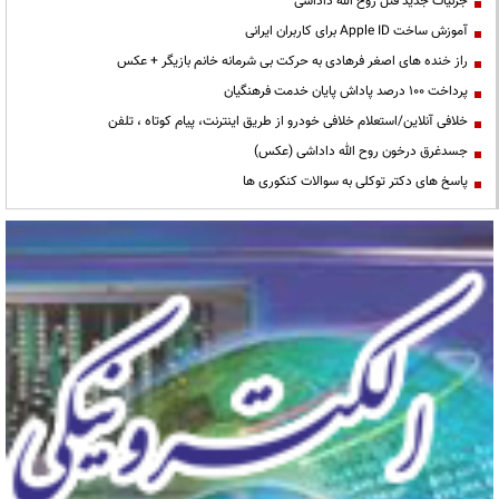
جزئیات جدید قتل روح الله داداشی
آموزش ساخت Apple ID برای کاربران ایرانی
راز خنده های اصغر فرهادی به حرکت بی شرمانه خانم بازیگر + عکس
پرداخت ۱۰۰ درصد پاداش پایان خدمت فرهنگیان
خلافی آنلاین/استعلام خلافی خودرو از طریق اینترنت، پیام کوتاه ، تلفن
جسدغرق درخون روح الله داداشی (عکس)
پاسخ های دکتر توکلی به سوالات کنکوری ها