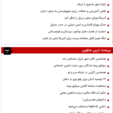
زلزله شهر یاسوج را لرزاند
نقض آتش‌بس و حملات رژیم صهیونیستی به جنوب لبنان
آمریکا ویزای سفیر برزیل را باطل کرد
جدال بهرام افشاری و امین حیایی در صدر جدول
حمایت از هشت هزار نوآموز سیستان و بلوچستانی
تنگه هرمز قابل معامله نیست برای آمریکا معبر باز نکنید
پربحث ترین عناوین
هشتمین کلان شهر ایران مشخص شد
سوابق بیمه شدگان روی سایت تامین اجتماعی
همجنس گرایی در شبکه من و تو
13 توصیه آسان برای رفع بوی بد دهان
مشاهده سامانه آنلاين سوابق بیمه
حكم آيت‌الله مكارم درباره شاهين نجفي
سایتهای همسریابی!
دعايي كه قطعا مستجاب مي‌شود