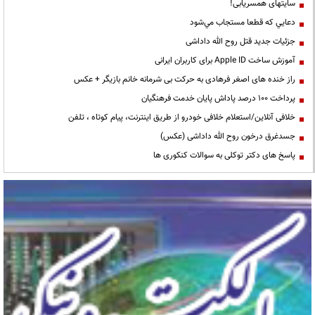
سایتهای همسریابی!
دعايي كه قطعا مستجاب مي‌شود
جزئیات جدید قتل روح الله داداشی
آموزش ساخت Apple ID برای کاربران ایرانی
راز خنده های اصغر فرهادی به حرکت بی شرمانه خانم بازیگر + عکس
پرداخت ۱۰۰ درصد پاداش پایان خدمت فرهنگیان
خلافی آنلاین/استعلام خلافی خودرو از طریق اینترنت، پیام کوتاه ، تلفن
جسدغرق درخون روح الله داداشی (عکس)
پاسخ های دکتر توکلی به سوالات کنکوری ها