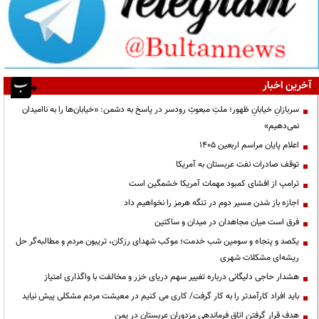
آخرین اخبار
سربازانِ خیابانِ ظهور؛ ملتِ مبعوثِ رودسر در پاسخ به دشمن: «خیابان‌ها را به ناامیدان
نمی‌دهیم»
اعلام پایان مراسم اربعین ۱۴۰۵
توقف صادرات نفت عربستان به آمریکا
ترامپ از افشای کمبود مهمات آمریکا خشمگین است
اجازه باز شدن مسیر دوم در تنگه هرمز را نخواهیم داد
فرق است میان مجاهدان در میدان و ساکتین
یکصد و پنجاه و سومین شب خدمت؛ موکب شهدای رزکان، تریبون مردم و مطالبه‌گر حل
ریشه‌ای مشکلات شهری
هشدار حاجی دلیگانی درباره تغییر سهم دریای خزر و مخالفت با واگذاری امتیاز
باید افراد کارآمدتر را به کار گرفت/ کاری می کنیم در معیشت مردم مشکلی پیش نیاید
هدف قرار گرفتن اتاق‌ فرماندهی مزدوران عربستان در یمن