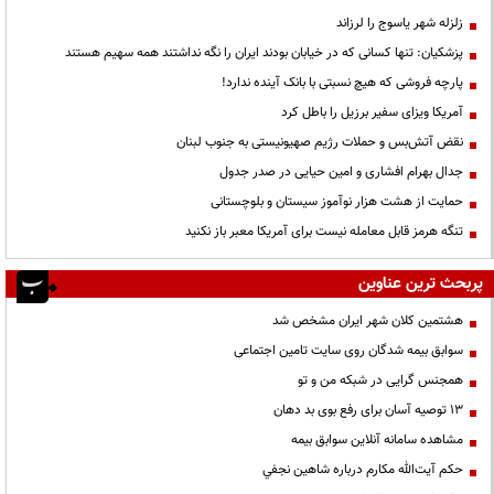
زلزله شهر یاسوج را لرزاند
پزشکیان: تنها کسانی که در خیابان بودند ایران را نگه نداشتند همه سهیم هستند
پارچه فروشی که هیچ نسبتی با بانک آینده ندارد!
آمریکا ویزای سفیر برزیل را باطل کرد
نقض آتش‌بس و حملات رژیم صهیونیستی به جنوب لبنان
جدال بهرام افشاری و امین حیایی در صدر جدول
حمایت از هشت هزار نوآموز سیستان و بلوچستانی
تنگه هرمز قابل معامله نیست برای آمریکا معبر باز نکنید
پربحث ترین عناوین
هشتمین کلان شهر ایران مشخص شد
سوابق بیمه شدگان روی سایت تامین اجتماعی
همجنس گرایی در شبکه من و تو
13 توصیه آسان برای رفع بوی بد دهان
مشاهده سامانه آنلاين سوابق بیمه
حكم آيت‌الله مكارم درباره شاهين نجفي