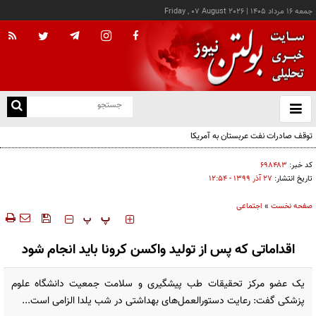
جمعه ۱۶ مرداد ۱۴۰۵
|
Friday , 07 August 2026
از
و
ته
توقف صادرات نفت عربستان به آمریکا
ن
نو
کد خبر:
۶۹۸۴۸۳
تاریخ انتشار:
۲۷ آذر ۱۳۹۹ - ۱۲:۵۴
صفحه نخست
»
اجتماعی
‍‍‍ پ
پ
اقداماتی که پس از تولید واکسن کرونا باید انجام شود
یک عضو مرکز تحقیقات طب پیشگیری و سلامت جمعیت دانشگاه علوم
پزشکی گفت: رعایت دستورالعمل‌های بهداشتی در شب یلدا الزامی است...