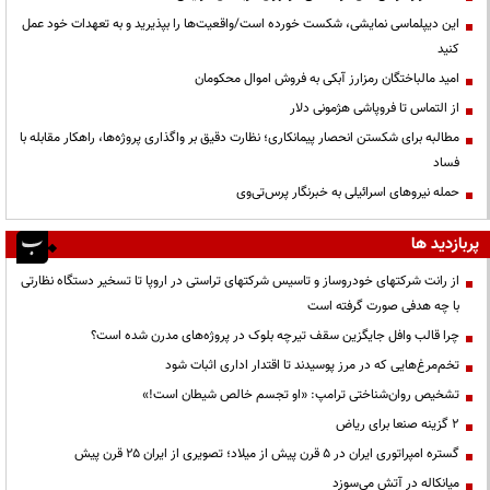
این دیپلماسی نمایشی، شکست خورده است/واقعیت‌ها را بپذیرید و به تعهدات خود عمل
کنید
امید مالباختگان رمزارز آبکی به فروش اموال محکومان
از التماس تا فروپاشی هژمونی دلار
مطالبه برای شکستن انحصار پیمانکاری؛ نظارت دقیق بر واگذاری پروژه‌ها، راهکار مقابله با
فساد
حمله نیروهای اسرائیلی به خبرنگار پرس‌تی‌وی
پربازدید ها
از رانت‌ شرکتهای خودروساز و تاسیس شرکتهای تراستی در اروپا تا تسخیر دستگاه نظارتی
با چه هدفی صورت گرفته است
چرا قالب وافل جایگزین سقف تیرچه بلوک در پروژه‌های مدرن شده است؟
تخم‌مرغ‌هایی که در مرز پوسیدند تا اقتدار اداری اثبات شود
تشخیص روان‌شناختی ترامپ: «او تجسم خالص شیطان است!»
۲ گزینه صنعا برای ریاض
گستره امپراتوری ایران در ۵ قرن پیش از میلاد؛ تصویری از ایران ۲۵ قرن پیش
میانکاله در آتش می‌سوزد