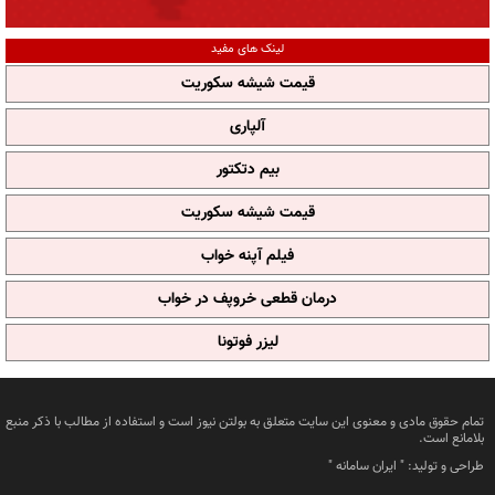
لینک های مفید
قیمت شیشه سکوریت
آلپاری
بیم دتکتور
قیمت شیشه سکوریت
فیلم آپنه خواب
درمان قطعی خروپف در خواب
لیزر فوتونا
تمام حقوق مادی و معنوی این سایت متعلق به بولتن نیوز است و استفاده از مطالب با ذکر منبع
بلامانع است.
طراحی و تولید: "
ایران سامانه
"