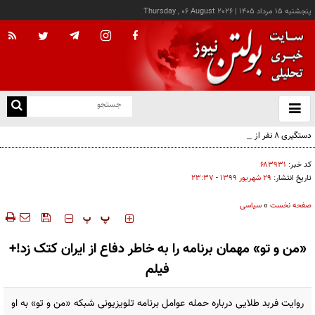
پنجشنبه ۱۵ مرداد ۱۴۰۵
|
Thursday , 06 August 2026
از
و
ته
دستگیری ۸ نفر از اشرار مسلح شاخص و مرتبطین گروهک‌های تروریستی
ن
نو
کد خبر:
۶۸۳۹۳۱
تاریخ انتشار:
۲۹ شهريور ۱۳۹۹ - ۲۳:۳۷
صفحه نخست
»
سیاسی
‍‍‍ پ
پ
«من و تو» مهمان برنامه را به خاطر دفاع از ایران کتک زد!+
فیلم
روایت فربد طلایی درباره حمله عوامل برنامه تلویزیونی شبکه «من و تو» به او