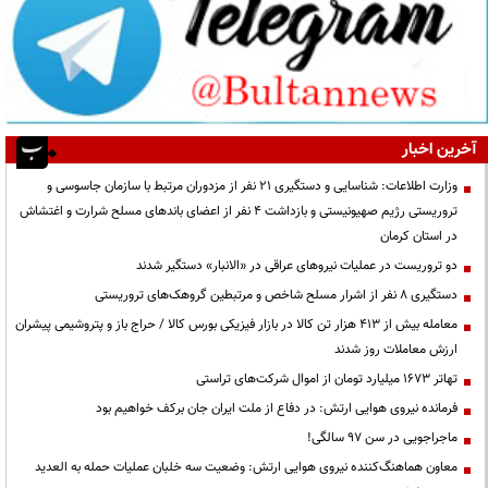
آخرین اخبار
وزارت اطلاعات: شناسایی و دستگیری ۲۱ نفر از مزدوران مرتبط با سازمان جاسوسی و
تروریستی رژیم صهیونیستی و بازداشت ۴ نفر از اعضای باندهای مسلح شرارت و اغتشاش
در استان کرمان
دو تروریست در عملیات نیروهای عراقی در «الانبار» دستگیر شدند
دستگیری ۸ نفر از اشرار مسلح شاخص و مرتبطین گروهک‌های تروریستی
معامله بیش از ۴۱۳ هزار تن کالا در بازار فیزیکی بورس کالا / حراج باز و پتروشیمی پیشران
ارزش معاملات روز شدند
تهاتر ۱۶۷۳ میلیارد تومان از اموال شرکت‌های تراستی
فرمانده نیروی هوایی ارتش: در دفاع از ملت ایران جان برکف خواهیم بود
ماجراجویی در سن ۹۷ سالگی!
معاون هماهنگ‌کننده نیروی هوایی ارتش: وضعیت سه خلبان عملیات حمله به العدید