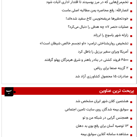
تخم‌مرغ‌هایی که در مرز پوسیدند تا اقتدار اداری اثبات شود
انصارالله: رفع محاصره یمن مطالبه اصلی ماست
خودتحقیرها عریضه‌نویس کاخ سفید شده‌اند!
عملیات «نصر ۷» چه هدفی را دنبال می‌کرد؟
زلزله شهر یاسوج را لرزاند
تشخیص روان‌شناختی ترامپ: «او تجسم خالص شیطان است!»
آمریکا ویزای سفیر برزیل را باطل کرد
۴۵۰۰ فروند کشتی در بنادر باهنر و شرق هرمزگان پهلو گرفتند
۲ گزینه صنعا برای ریاض
صادرات ۱۵ محصول کشاورزی آزاد شد
پربحث ترین عناوین
هشتمین کلان شهر ایران مشخص شد
سوابق بیمه شدگان روی سایت تامین اجتماعی
همجنس گرایی در شبکه من و تو
13 توصیه آسان برای رفع بوی بد دهان
مشاهده سامانه آنلاين سوابق بیمه