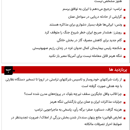
هنوز مشخص نیست
ترامپ: ترجیح می‌دهم با ایران به توافق برسم
گزارشی از حادثه دریایی در سواحل عمان
ونس: ایرانی‌ها طرف بسیار دشواری برای مذاکره هستند
رویترز: هشدار صریح ایران خطر شروع جنگ را متوقف کرد
گام جدید برای کاهش مصرف گاز در بخش خانگی
شکنجه رئیس بیمارستان کمال عدوان غزه در زندان رژیم صهیونیستی
تنگه هرمز قابل معامله نیست برای آمریکا معبر باز نکنید
پربازدید ها
از رانت‌ شرکتهای خودروساز و تاسیس شرکتهای تراستی در اروپا تا تسخیر دستگاه نظارتی
با چه هدفی صورت گرفته است
چرا قالب وافل جایگزین سقف تیرچه بلوک در پروژه‌های مدرن شده است؟
جزئیات مذاکرات ایران و عمان برای بازگشایی تنگه هرمز
هزینه گزاف، دستاورد صفر؛ برگه رأی، پاسخی به ماجراجویی ترامپ
تعارض قوانین؛ مانع پنهان سنددار شدن بخش بزرگی از املاک/ ضرورت تجدیدنظر در
ضوابط احراز تصرفات مالکانه