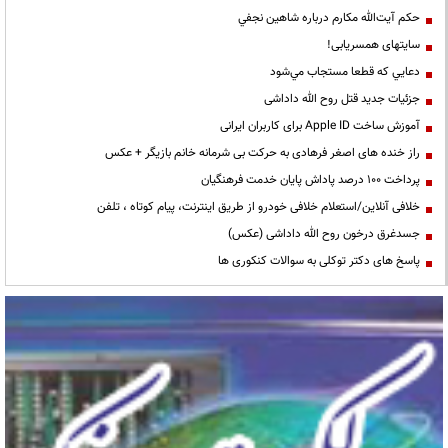
حكم آيت‌الله مكارم درباره شاهين نجفي
سایتهای همسریابی!
دعايي كه قطعا مستجاب مي‌شود
جزئیات جدید قتل روح الله داداشی
آموزش ساخت Apple ID برای کاربران ایرانی
راز خنده های اصغر فرهادی به حرکت بی شرمانه خانم بازیگر + عکس
پرداخت ۱۰۰ درصد پاداش پایان خدمت فرهنگیان
خلافی آنلاین/استعلام خلافی خودرو از طریق اینترنت، پیام کوتاه ، تلفن
جسدغرق درخون روح الله داداشی (عکس)
پاسخ های دکتر توکلی به سوالات کنکوری ها