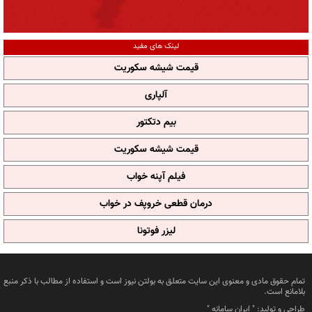
لینک های مفید
قیمت شیشه سکوریت
آلپاری
بیم دتکتور
قیمت شیشه سکوریت
فیلم آپنه خواب
درمان قطعی خروپف در خواب
لیزر فوتونا
تمام حقوق مادی و معنوی این سایت متعلق به بولتن نیوز است و استفاده از مطالب با ذکر منبع
بلامانع است.
طراحی و تولید: "
ایران سامانه
"