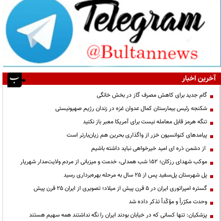
آخرین اخبار
گام جدید برای کاهش مصرف گاز در بخش خانگی
شکنجه رئیس بیمارستان کمال عدوان غزه در زندان رژیم صهیونیستی
تنگه هرمز قابل معامله نیست برای آمریکا معبر باز نکنید
پیامدهای کنوانسیون خزر از واگذاری بحرین هم زیان‌بارتر است
از دشمن ذره ای امید خیرخواهی نباید داشته باشیم
موکب شهدای رزکان؛ ۱۵۲ شب همدلی، خدمت و میزبانی از مردم ولایت‌مدار شهریار
پل شهرستان پل‌سفید پس از ۲۵ سال به مرحله بهره‌برداری رسید
گستره امپراتوری ایران در ۵ قرن پیش از میلاد؛ تصویری از ایران ۲۵ قرن پیش
وحدت مکرّراً و مؤکّداً تذکر داده شد
پزشکیان: تنها کسانی که در خیابان بودند ایران را نگه نداشتند همه سهیم هستند