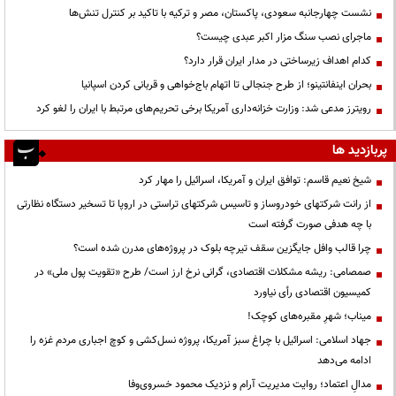
نشست چهارجانبه سعودی، پاکستان، مصر و ترکیه با تاکید بر کنترل تنش‌ها
ماجرای نصب سنگ مزار اکبر عبدی چیست؟
کدام اهداف زیرساختی در مدار ایران قرار دارد؟
بحران اینفانتینو؛ از طرح جنجالی تا اتهام باج‌خواهی و قربانی کردن اسپانیا
رویترز مدعی شد: وزارت خزانه‌داری آمریکا برخی تحریم‌های مرتبط با ایران را لغو کرد
پربازدید ها
شیخ نعیم قاسم: توافق ایران و آمریکا، اسرائیل را مهار کرد
از رانت‌ شرکتهای خودروساز و تاسیس شرکتهای تراستی در اروپا تا تسخیر دستگاه نظارتی
با چه هدفی صورت گرفته است
چرا قالب وافل جایگزین سقف تیرچه بلوک در پروژه‌های مدرن شده است؟
صمصامی: ریشه مشکلات اقتصادی، گرانی نرخ ارز است/ طرح «تقویت پول ملی» در
کمیسیون اقتصادی رأی نیاورد
میناب؛ شهرِ مقبره‌های کوچک!
جهاد اسلامی: اسرائیل با چراغ سبز آمریکا، پروژه نسل‌کشی و کوچ اجباری مردم غزه را
ادامه می‌دهد
مدالِ اعتماد؛ روایت مدیریت آرام و نزدیک محمود خسروی‌وفا