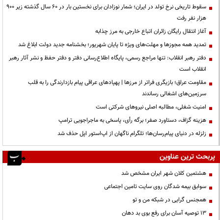
سقوط تاریخی نرخ تولد در ایران؛ شمار نوزادان برای نخستین بار در ۶۰ سال گذشته زیر ۹۰۰
هزار نفر رفت
آغاز انتقال رایگان زائران اتباع خارجی به مرز چذابه
تمدید همه مجوزها و مهلت‌های ویژه تا پایان شهریور؛ بخشنامه جدید دولت ابلاغ شد
دفتر رهبر انقلاب: تنها مراجع رسمی، پایگاه اطلاع‌رسانی دفتر و دفتر حفظ و نشر آثار رهبر
انقلاب است
مقاومت عراق؛ بازیگری فراتر از مرزها | پهپادهای عراقی پیام بازدارندگی را به قلب
سرزمین‌های اشغالی رساندند
‌امنیت شغلی، مطالبه اصلی نیروهای شرکتی است
هزینه گزاف، دستاورد صفر؛ برگه رأی، پاسخی به ماجراجویی ترامپ
زلزله در دنیای پیام‌رسان‌ها؛ تلگرام ناگهان از اپ‌استور اپل حذف شد
پربحث ترین عناوین
هشتمین کلان شهر ایران مشخص شد
سوابق بیمه شدگان روی سایت تامین اجتماعی
همجنس گرایی در شبکه من و تو
13 توصیه آسان برای رفع بوی بد دهان