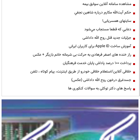
مشاهده سامانه آنلاين سوابق بیمه
حكم آيت‌الله مكارم درباره شاهين نجفي
سایتهای همسریابی!
دعايي كه قطعا مستجاب مي‌شود
جزئیات جدید قتل روح الله داداشی
آموزش ساخت Apple ID برای کاربران ایرانی
راز خنده های اصغر فرهادی به حرکت بی شرمانه خانم بازیگر + عکس
پرداخت ۱۰۰ درصد پاداش پایان خدمت فرهنگیان
خلافی آنلاین/استعلام خلافی خودرو از طریق اینترنت، پیام کوتاه ، تلفن
جسدغرق درخون روح الله داداشی (عکس)
پاسخ های دکتر توکلی به سوالات کنکوری ها