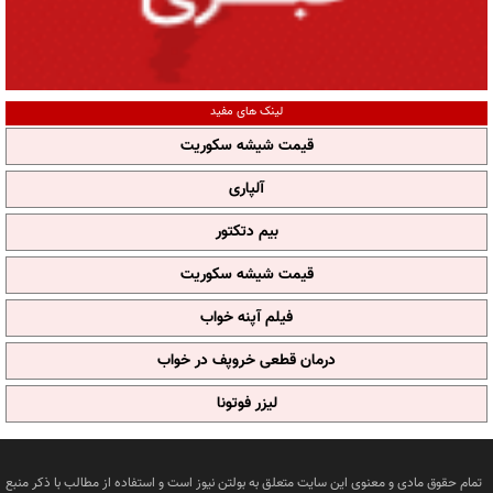
لینک های مفید
قیمت شیشه سکوریت
آلپاری
بیم دتکتور
قیمت شیشه سکوریت
فیلم آپنه خواب
درمان قطعی خروپف در خواب
لیزر فوتونا
تمام حقوق مادی و معنوی این سایت متعلق به بولتن نیوز است و استفاده از مطالب با ذکر منبع