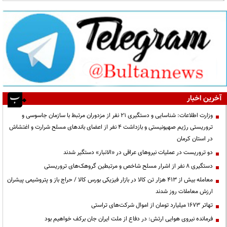
آخرین اخبار
وزارت اطلاعات: شناسایی و دستگیری ۲۱ نفر از مزدوران مرتبط با سازمان جاسوسی و
تروریستی رژیم صهیونیستی و بازداشت ۴ نفر از اعضای باندهای مسلح شرارت و اغتشاش
در استان کرمان
دو تروریست در عملیات نیروهای عراقی در «الانبار» دستگیر شدند
دستگیری ۸ نفر از اشرار مسلح شاخص و مرتبطین گروهک‌های تروریستی
معامله بیش از ۴۱۳ هزار تن کالا در بازار فیزیکی بورس کالا / حراج باز و پتروشیمی پیشران
ارزش معاملات روز شدند
تهاتر ۱۶۷۳ میلیارد تومان از اموال شرکت‌های تراستی
فرمانده نیروی هوایی ارتش: در دفاع از ملت ایران جان برکف خواهیم بود