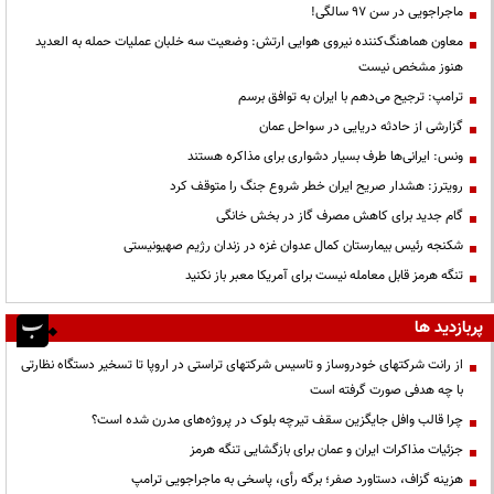
ماجراجویی در سن ۹۷ سالگی!
معاون هماهنگ‌کننده نیروی هوایی ارتش: وضعیت سه خلبان عملیات حمله به العدید
هنوز مشخص نیست
ترامپ: ترجیح می‌دهم با ایران به توافق برسم
گزارشی از حادثه دریایی در سواحل عمان
ونس: ایرانی‌ها طرف بسیار دشواری برای مذاکره هستند
رویترز: هشدار صریح ایران خطر شروع جنگ را متوقف کرد
گام جدید برای کاهش مصرف گاز در بخش خانگی
شکنجه رئیس بیمارستان کمال عدوان غزه در زندان رژیم صهیونیستی
تنگه هرمز قابل معامله نیست برای آمریکا معبر باز نکنید
پربازدید ها
از رانت‌ شرکتهای خودروساز و تاسیس شرکتهای تراستی در اروپا تا تسخیر دستگاه نظارتی
با چه هدفی صورت گرفته است
چرا قالب وافل جایگزین سقف تیرچه بلوک در پروژه‌های مدرن شده است؟
جزئیات مذاکرات ایران و عمان برای بازگشایی تنگه هرمز
هزینه گزاف، دستاورد صفر؛ برگه رأی، پاسخی به ماجراجویی ترامپ