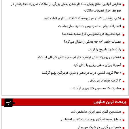
تعارض قوانین؛ مانع پنهان سنددار شدن بخش بزرگی از املاک/ ضرورت تجدیدنظر در
ضوابط احراز تصرفات مالکانه
تخم‌مرغ‌هایی که در مرز پوسیدند تا اقتدار اداری اثبات شود
انصارالله: رفع محاصره یمن مطالبه اصلی ماست
خودتحقیرها عریضه‌نویس کاخ سفید شده‌اند!
عملیات «نصر ۷» چه هدفی را دنبال می‌کرد؟
زلزله شهر یاسوج را لرزاند
تشخیص روان‌شناختی ترامپ: «او تجسم خالص شیطان است!»
آمریکا ویزای سفیر برزیل را باطل کرد
۴۵۰۰ فروند کشتی در بنادر باهنر و شرق هرمزگان پهلو گرفتند
۲ گزینه صنعا برای ریاض
صادرات ۱۵ محصول کشاورزی آزاد شد
پربحث ترین عناوین
هشتمین کلان شهر ایران مشخص شد
سوابق بیمه شدگان روی سایت تامین اجتماعی
همجنس گرایی در شبکه من و تو