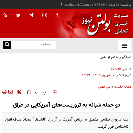
پنجشنبه ۱۵ مرداد ۱۴۰۵
|
Thursday , 06 August 2026
از
و
ته
دستگیری ۸ نفر از اشرار مسلح شاخص و مرتبطین گروهک‌های تروریستی
ن
نو
کد خبر:
۶۸۲۰۴۴
تاریخ انتشار:
۱۷ شهريور ۱۳۹۹ - ۲۳:۳۶
صفحه نخست
»
بین الملل
‍‍‍ پ
پ
دو حمله شبانه به تروریست‌های آمریکایی در عراق
یک کاروان نظامی متعلق به ارتش آمریکا در آزادراه "الشعله" بغداد هدف افراد
ناشناس قرار گرفت.