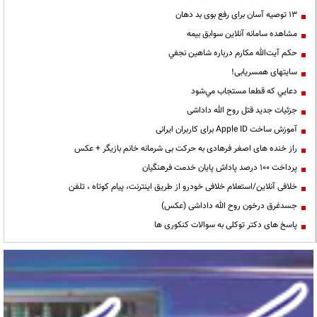
13 توصیه آسان برای رفع بوی بد دهان
مشاهده سامانه آنلاين سوابق بیمه
حكم آيت‌الله مكارم درباره شاهين نجفي
سایتهای همسریابی!
دعايي كه قطعا مستجاب مي‌شود
جزئیات جدید قتل روح الله داداشی
آموزش ساخت Apple ID برای کاربران ایرانی
راز خنده های اصغر فرهادی به حرکت بی شرمانه خانم بازیگر + عکس
پرداخت ۱۰۰ درصد پاداش پایان خدمت فرهنگیان
خلافی آنلاین/استعلام خلافی خودرو از طریق اینترنت، پیام کوتاه ، تلفن
جسدغرق درخون روح الله داداشی (عکس)
پاسخ های دکتر توکلی به سوالات کنکوری ها