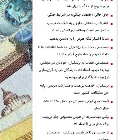
برای خروج از جنگ با ایران شد
جای خالی «اقتصاد جنگی» در شرایط جنگی
اعتراف رسانه‌های خارجی به شکست ترامپ
حاصل مجاهدت رسانه‌های انقلابی است
مبادا اختیار تنگه هرمز را به دشمن بدهید
صمصامی خطاب به پزشکیان: به شما اطلاعات غلط
دادند؛ مردم را ساده‌لوح فرض نکنید!
صمصامی خطاب به پزشکیان: خودتان در مجلس
بودید؛ دیدید انتقادات نمایندگان درباره گران‌سازی
ارز بود، نه واگذاری ایران‌خودرو
پزشکیان: خدمت بی‌منت و مشارکت مردمی، پایه
حل مشکلات کشور است
قیمت‌ برنج ایرانی همچنان در کانال ۴۵۰ تا ۵۵۰
هزار تومان
وقتی دیتاسنترها از هوش مصنوعی جلو می‌زنند؛
زنگ خطر برای اقتصاد AI
از خبرسازی تا جریان‌سازی نقشه راه مدیران
هوشمند