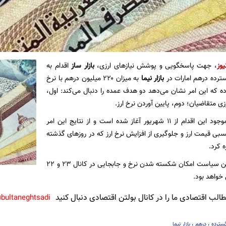
یوز
، جهت پاسخگویی و پوشش نیازهای ارزی،
بازار ساز
اقدام به
رده درهم امارات در
بازار نیما
به میزان ۲۲۰ میلیون درهم با نرخ
 نموده که این امر نشان می‌دهد دو هدف عمده را دنبال می‌کند: اول،
ی متقاضیان؛ دوم، پایین آوردن نرخ ارز.
براساس شواهد موجود این اقدام از ۱۱ شهریور آغاز شده است و از نتایج این امر
نسبی قیمت ارز و جلوگیری از افزایش نرخ ارز که در روزهای گذشته
ه کرد.
در صورت تداوم این سیاست امکان شکسته شدن نرخ و جابجایی در کانال ۲۳ و ۲۲
خواهد بود.
لب اقتصادی ما را در کانال بولتن اقتصادی دنبال کنید
bultaneghtsadi@
سترده
،
درهم
،
بازار نیما