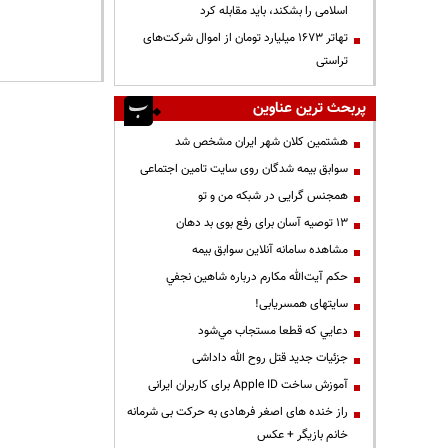
اسلامی را بشکند، باید مقابله کرد
تهاتر ۱۶۷۳ میلیارد تومان از اموال شرکت‌های
تراستی
پربحث ترین عناوین
هشتمین کلان شهر ایران مشخص شد
سوابق بیمه شدگان روی سایت تامین اجتماعی
همجنس گرایی در شبکه من و تو
13 توصیه آسان برای رفع بوی بد دهان
مشاهده سامانه آنلاين سوابق بیمه
حكم آيت‌الله مكارم درباره شاهين نجفي
سایتهای همسریابی!
دعايي كه قطعا مستجاب مي‌شود
جزئیات جدید قتل روح الله داداشی
آموزش ساخت Apple ID برای کاربران ایرانی
راز خنده های اصغر فرهادی به حرکت بی شرمانه
خانم بازیگر + عکس