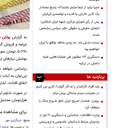
«چرا نباید از شما متنفر باشند؟»؛ پاسخ معنادار
یک کاربر خارجی به قدرت و توانمندی ایرانیان
پس از رأی شورای مرکزی جبهه ایران اسلامی؛
اعضای حقیقی و حقوقی دفتر سیاسی مشخص
شدند
به گزارش
بولتن ن
بسنت مدعی شد: به زودی شاهد توافق با ایران
عرضه و فروش گست
خواهیم بود
۵،۶۹۰ تومان
دستگیری ۱۰۴ مظنون طی عملیات‌هایی علیه
پوشش نیازهای ارز
داعش در ترکیه
می‌توان به ثبات 
پربازدید ها
اتفاق افتاده، اشار
باید افراد کارآمدتر را به کار گرفت/ کاری می کنیم
در معیشت مردم مشکلی پیش نیاید
هزارتومان محتمل 
رویترز: هشدار صریح ایران خطر شروع جنگ را
متوقف کرد
برای مشاهده مطا
وزارت اطلاعات: شناسایی و دستگیری ۲۱ نفر از
منبع:
خبرگزاری مهر
مزدوران مرتبط با سازمان جاسوسی و تروریستی
برچسب ها:
عرضه گ