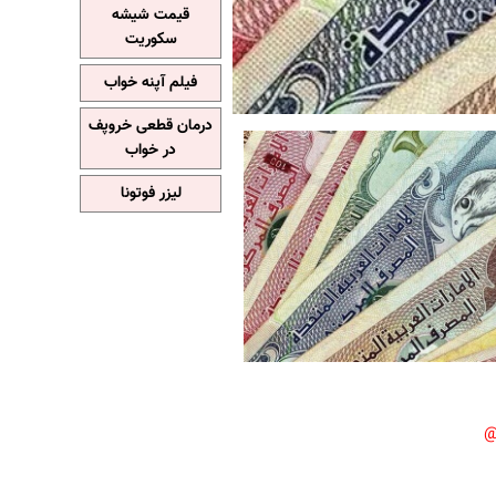
قیمت شیشه
سکوریت
فیلم آپنه خواب
درمان قطعی خروپف
در خواب
لیزر فوتونا