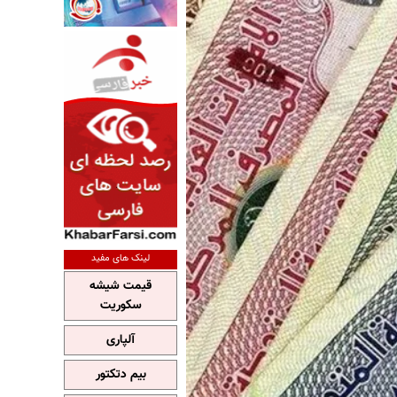
لینک های مفید
قیمت شیشه
سکوریت
آلپاری
بیم دتکتور