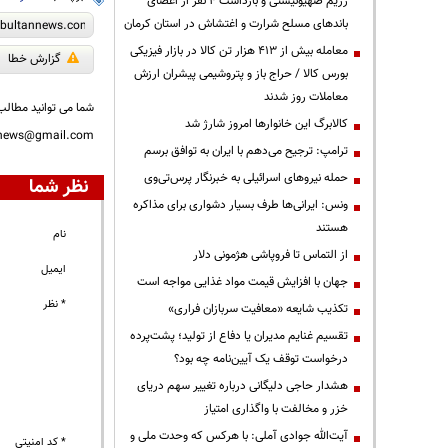
رژیم صهیونیستی و بازداشت ۴ نفر از اعضای
باندهای مسلح شرارت و اغتشاش در استان کرمان
معامله بیش از ۴۱۳ هزار تن کالا در بازار فیزیکی
گزارش خطا
بورس کالا / حراج باز و پتروشیمی پیشران ارزش
معاملات روز شدند
شما می توانید مطالب 
کالابرگ این خانوارها امروز شارژ شد
nnews@gmail.com
ترامپ: ترجیح می‌دهم با ایران به توافق برسم
حمله نیروهای اسرائیلی به خبرنگار پرس‌تی‌وی
نظر شما
ونس: ایرانی‌ها طرف بسیار دشواری برای مذاکره
هستند
نام
از التماس تا فروپاشی هژمونی دلار
ایمیل
جهان با افزایش قیمت مواد غذایی مواجه است
* نظر
تکذیب شایعه «معافیت سربازان فراری»
تقسیم غنایم مدیران یا دفاع از تولید؛ پشت‌پرده
درخواست توقف یک آیین‌نامه چه بود؟
هشدار حاجی دلیگانی درباره تغییر سهم دریای
خزر و مخالفت با واگذاری امتیاز
آیت‌الله جوادی آملی: با هرکس که وحدت ملی و
* کد امنیتی