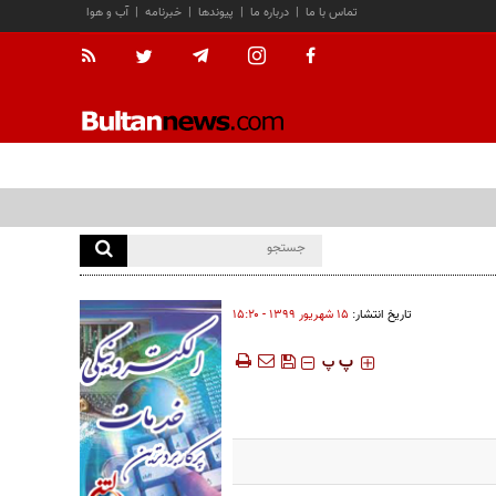
تماس با ما
|
درباره ما
|
پیوندها
|
خبرنامه
|
آب و هوا
تاریخ انتشار:
۱۵ شهريور ۱۳۹۹ - ۱۵:۲۰
‍‍‍ پ
پ