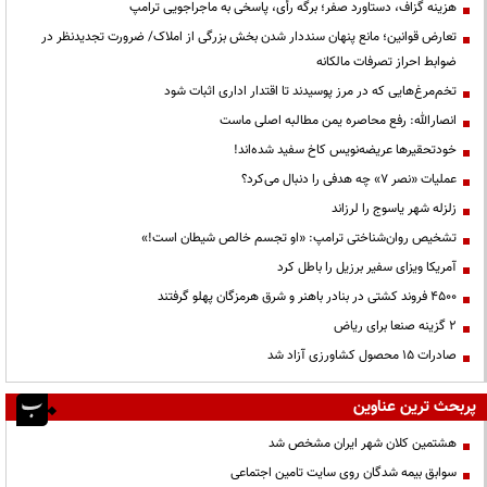
هزینه گزاف، دستاورد صفر؛ برگه رأی، پاسخی به ماجراجویی ترامپ
تعارض قوانین؛ مانع پنهان سنددار شدن بخش بزرگی از املاک/ ضرورت تجدیدنظر در
ضوابط احراز تصرفات مالکانه
تخم‌مرغ‌هایی که در مرز پوسیدند تا اقتدار اداری اثبات شود
انصارالله: رفع محاصره یمن مطالبه اصلی ماست
خودتحقیرها عریضه‌نویس کاخ سفید شده‌اند!
عملیات «نصر ۷» چه هدفی را دنبال می‌کرد؟
زلزله شهر یاسوج را لرزاند
تشخیص روان‌شناختی ترامپ: «او تجسم خالص شیطان است!»
آمریکا ویزای سفیر برزیل را باطل کرد
۴۵۰۰ فروند کشتی در بنادر باهنر و شرق هرمزگان پهلو گرفتند
۲ گزینه صنعا برای ریاض
صادرات ۱۵ محصول کشاورزی آزاد شد
پربحث ترین عناوین
هشتمین کلان شهر ایران مشخص شد
سوابق بیمه شدگان روی سایت تامین اجتماعی