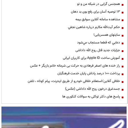
همجنس گرایی در شبکه من و تو
13 توصیه آسان برای رفع بوی بد دهان
مشاهده سامانه آنلاين سوابق بیمه
حكم آيت‌الله مكارم درباره شاهين نجفي
سایتهای همسریابی!
دعايي كه قطعا مستجاب مي‌شود
جزئیات جدید قتل روح الله داداشی
آموزش ساخت Apple ID برای کاربران ایرانی
راز خنده های اصغر فرهادی به حرکت بی شرمانه خانم بازیگر + عکس
پرداخت ۱۰۰ درصد پاداش پایان خدمت فرهنگیان
خلافی آنلاین/استعلام خلافی خودرو از طریق اینترنت، پیام کوتاه ، تلفن
جسدغرق درخون روح الله داداشی (عکس)
پاسخ های دکتر توکلی به سوالات کنکوری ها