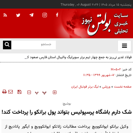
پنجشنبه ۱۵ مرداد ۱۴۰۵
|
Thursday , 06 August 2026
از
و
ته
فولاد غدیر نی‌ریز به جمع چهار تیم برتر سوپرلیگ والیبال استان فارس صعود کرد
ن
نو
کد خبر:
۶۸۰۵۰۲
تاریخ انتشار:
۰۷ شهريور ۱۳۹۹ - ۱۱:۳۵
صفحه نخست
»
ورزشی
»
لیگ برتر فوتبال ایران
‍‍‍ پ
پ
بوشیچ:
شک دارم باشگاه پرسپولیس بتواند پول برانکو را پرداخت کند!
وکیل برانکو ایوانکوویچ پرداخت مطالبات زلاتکو ایوانکوویچ و ایگور پانادیچ از