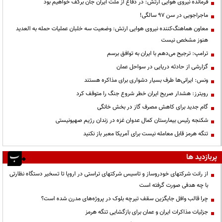
فرمانده نیروی هوایی ارتش: در دفاع از ملت ایران جان برکف خواهیم بود
ماجراجویی در سن ۹۷ سالگی!
معاون هماهنگ‌کننده نیروی هوایی ارتش: وضعیت سه خلبان عملیات حمله به العدید
هنوز مشخص نیست
ترامپ: ترجیح می‌دهم با ایران به توافق برسم
گزارشی از حادثه دریایی در سواحل عمان
ونس: ایرانی‌ها طرف بسیار دشواری برای مذاکره هستند
رویترز: هشدار صریح ایران خطر شروع جنگ را متوقف کرد
گام جدید برای کاهش مصرف گاز در بخش خانگی
شکنجه رئیس بیمارستان کمال عدوان غزه در زندان رژیم صهیونیستی
تنگه هرمز قابل معامله نیست برای آمریکا معبر باز نکنید
پربازدید ها
از رانت‌ شرکتهای خودروساز و تاسیس شرکتهای تراستی در اروپا تا تسخیر دستگاه نظارتی
با چه هدفی صورت گرفته است
چرا قالب وافل جایگزین سقف تیرچه بلوک در پروژه‌های مدرن شده است؟
جزئیات مذاکرات ایران و عمان برای بازگشایی تنگه هرمز