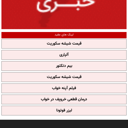
لینک های مفید
قیمت شیشه سکوریت
آلپاری
بیم دتکتور
قیمت شیشه سکوریت
فیلم آپنه خواب
درمان قطعی خروپف در خواب
لیزر فوتونا