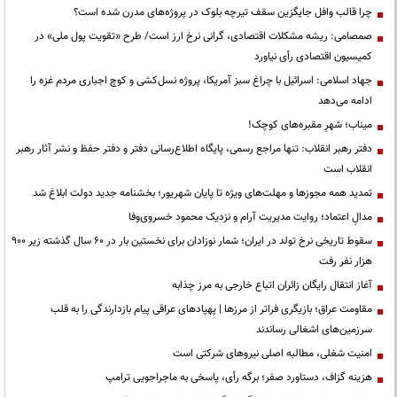
چرا قالب وافل جایگزین سقف تیرچه بلوک در پروژه‌های مدرن شده است؟
صمصامی: ریشه مشکلات اقتصادی، گرانی نرخ ارز است/ طرح «تقویت پول ملی» در
کمیسیون اقتصادی رأی نیاورد
جهاد اسلامی: اسرائیل با چراغ سبز آمریکا، پروژه نسل‌کشی و کوچ اجباری مردم غزه را
ادامه می‌دهد
میناب؛ شهرِ مقبره‌های کوچک!
دفتر رهبر انقلاب: تنها مراجع رسمی، پایگاه اطلاع‌رسانی دفتر و دفتر حفظ و نشر آثار رهبر
انقلاب است
تمدید همه مجوزها و مهلت‌های ویژه تا پایان شهریور؛ بخشنامه جدید دولت ابلاغ شد
مدالِ اعتماد؛ روایت مدیریت آرام و نزدیک محمود خسروی‌وفا
سقوط تاریخی نرخ تولد در ایران؛ شمار نوزادان برای نخستین بار در ۶۰ سال گذشته زیر ۹۰۰
هزار نفر رفت
آغاز انتقال رایگان زائران اتباع خارجی به مرز چذابه
مقاومت عراق؛ بازیگری فراتر از مرزها | پهپادهای عراقی پیام بازدارندگی را به قلب
سرزمین‌های اشغالی رساندند
‌امنیت شغلی، مطالبه اصلی نیروهای شرکتی است
هزینه گزاف، دستاورد صفر؛ برگه رأی، پاسخی به ماجراجویی ترامپ