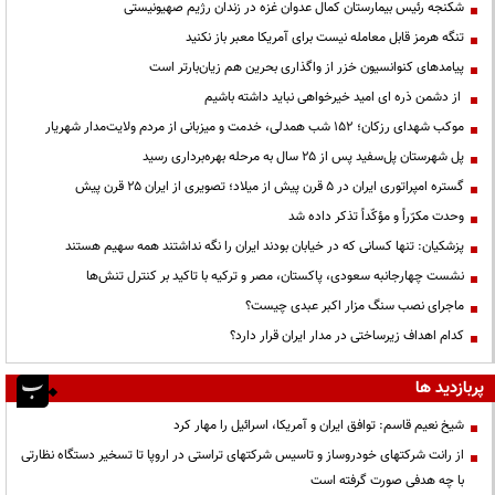
شکنجه رئیس بیمارستان کمال عدوان غزه در زندان رژیم صهیونیستی
تنگه هرمز قابل معامله نیست برای آمریکا معبر باز نکنید
پیامدهای کنوانسیون خزر از واگذاری بحرین هم زیان‌بارتر است
از دشمن ذره ای امید خیرخواهی نباید داشته باشیم
موکب شهدای رزکان؛ ۱۵۲ شب همدلی، خدمت و میزبانی از مردم ولایت‌مدار شهریار
پل شهرستان پل‌سفید پس از ۲۵ سال به مرحله بهره‌برداری رسید
گستره امپراتوری ایران در ۵ قرن پیش از میلاد؛ تصویری از ایران ۲۵ قرن پیش
وحدت مکرّراً و مؤکّداً تذکر داده شد
پزشکیان: تنها کسانی که در خیابان بودند ایران را نگه نداشتند همه سهیم هستند
نشست چهارجانبه سعودی، پاکستان، مصر و ترکیه با تاکید بر کنترل تنش‌ها
ماجرای نصب سنگ مزار اکبر عبدی چیست؟
کدام اهداف زیرساختی در مدار ایران قرار دارد؟
پربازدید ها
شیخ نعیم قاسم: توافق ایران و آمریکا، اسرائیل را مهار کرد
از رانت‌ شرکتهای خودروساز و تاسیس شرکتهای تراستی در اروپا تا تسخیر دستگاه نظارتی
با چه هدفی صورت گرفته است