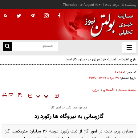
پنجشنبه ۱۵ مرداد ۱۴۰۵
|
Thursday , 06 August 2026
از
و
ته
طرح نظارت بر تجارت خرد مرزی در دستور کار است
ن
نو
کد خبر:
۶۷۹۵۰۱
تاریخ انتشار:
۲۹ مرداد ۱۳۹۹ - ۲۱:۲۰
صفحه نخست
»
اقتصادی
»
انرژی
‍‍‍ پ
پ
معاون وزیر نفت در امور گاز
گازرسانی به نیروگاه ها رکورد زد
معاون وزیر نفت در امور گاز از ثبت رکورد عرضه ۲۶ میلیارد مترمکعب گاز