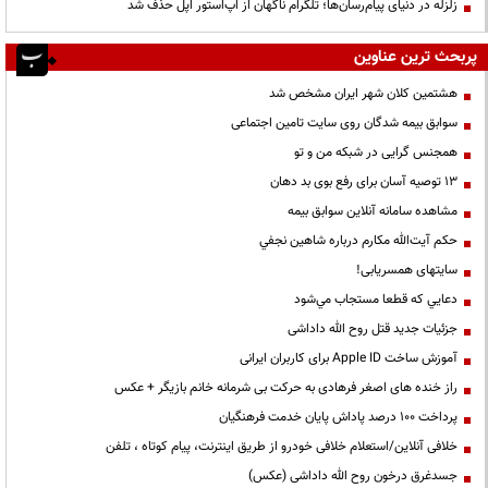
زلزله در دنیای پیام‌رسان‌ها؛ تلگرام ناگهان از اپ‌استور اپل حذف شد
پربحث ترین عناوین
هشتمین کلان شهر ایران مشخص شد
سوابق بیمه شدگان روی سایت تامین اجتماعی
همجنس گرایی در شبکه من و تو
13 توصیه آسان برای رفع بوی بد دهان
مشاهده سامانه آنلاين سوابق بیمه
حكم آيت‌الله مكارم درباره شاهين نجفي
سایتهای همسریابی!
دعايي كه قطعا مستجاب مي‌شود
جزئیات جدید قتل روح الله داداشی
آموزش ساخت Apple ID برای کاربران ایرانی
راز خنده های اصغر فرهادی به حرکت بی شرمانه خانم بازیگر + عکس
پرداخت ۱۰۰ درصد پاداش پایان خدمت فرهنگیان
خلافی آنلاین/استعلام خلافی خودرو از طریق اینترنت، پیام کوتاه ، تلفن
جسدغرق درخون روح الله داداشی (عکس)