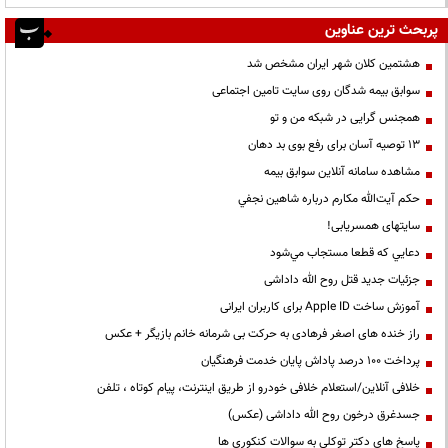
پربحث ترین عناوین
هشتمین کلان شهر ایران مشخص شد
سوابق بیمه شدگان روی سایت تامین اجتماعی
همجنس گرایی در شبکه من و تو
13 توصیه آسان برای رفع بوی بد دهان
مشاهده سامانه آنلاين سوابق بیمه
حكم آيت‌الله مكارم درباره شاهين نجفي
سایتهای همسریابی!
دعايي كه قطعا مستجاب مي‌شود
جزئیات جدید قتل روح الله داداشی
آموزش ساخت Apple ID برای کاربران ایرانی
راز خنده های اصغر فرهادی به حرکت بی شرمانه خانم بازیگر + عکس
پرداخت ۱۰۰ درصد پاداش پایان خدمت فرهنگیان
خلافی آنلاین/استعلام خلافی خودرو از طریق اینترنت، پیام کوتاه ، تلفن
جسدغرق درخون روح الله داداشی (عکس)
پاسخ های دکتر توکلی به سوالات کنکوری ها