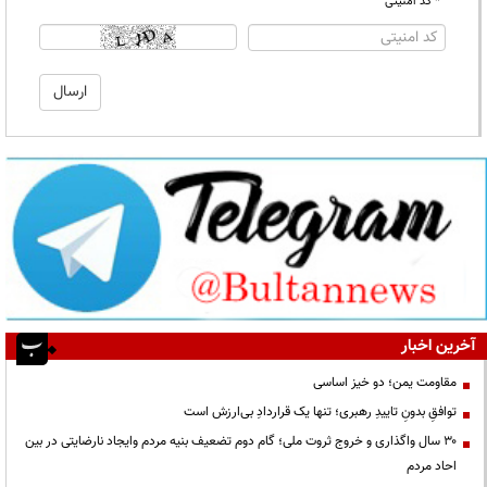
* کد امنیتی
آخرین اخبار
مقاومت یمن؛ دو خیز اساسی
توافقِ بدونِ تاییدِ رهبری؛ تنها یک قراردادِ بی‌ارزش است
۳۰ سال واگذاری و خروج ثروت ملی؛ گام دوم تضعیف بنیه مردم وایجاد نارضایتی در بین
احاد مردم