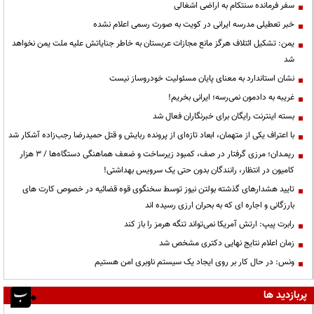
سفر فرمانده سنتکام به اراضی اشغالی
خبر تعطیلی مدرسه ایرانی در کویت به صورت رسمی اعلام نشده
یمن: تشکیل ائتلاف هرگز مانع مجازات عربستان به خاطر جنایاتش علیه ملت یمن نخواهد
شد
نشان استاندارد به معنای پایان مسئولیت خودروساز نیست
غریبه به دادمون نمی‌رسه؛ ایرانی بخریم!
بسته اینترنت رایگان برای خبرنگاران فعال شد
با اعتراف یکی از متهمان، ابعاد تازه‌ای از پرونده ربایش و قتل حمیدرضا رجب‌زاده آشکار شد
ریمـدان؛ مرزی گرفتار در صف، کمبود زیرساخت و ضعف هماهنگی دستگاه‌ها / ۳ هزار
کامیون در انتظار، رانندگان بدون حتی یک سرویس بهداشتی!
تایید هشدارهای گذشته بولتن نیوز توسط سخنگوی قوه قضائیه در خصوص کارت های
بارزگانی و اجاره ای که به بحران ارزی رسیده اند
رابرت پیپ: ارتش آمریکا نمی‌تواند تنگه هرمز را باز کند
زمان اعلام نتایج نهایی دکتری مشخص شد
ونس: در حال کار بر روی ایجاد یک سیستم ناوبری امن هستیم
پربازدید ها