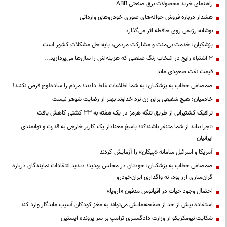
راهنمای خرید محصولات برق صنعتی ABB
هشدار درباره فروش حواله‌های صوری خودروهای وارداتی
نوشابه رژیمی روی حافظه اثر می‌گذارد
پزشکیان: خدمت بی‌منت و مشارکت مردمی، پایه حل مشکلات کشور است
3 اشتباه رایج در انتخاب رنگ صنعتی که هزینه‌اش را سال‌ها می‌پردازید...
قیمت نفت صعودی ماند
صمصامی خطاب به پزشکیان: به شما اطلاعات غلط دادند؛ مردم را ساده‌لوح فرض نکنید!
خادمیان: هیچ شفیعی برای زن نزد خداوند بهتر از رضایت شوهر نیست
ترافیک کشتیرانی از طریق تنگه هرمز در یک هفته به ۳۳ کشتی کاهش یافت
«چرا نباید از شما متنفر باشند؟»؛ پاسخ معنادار یک کاربر خارجی به قدرت و توانمندی
ایرانیان
آمریکا و اسرائیل سامانه «پیکان» را آزمایش کردند
صمصامی خطاب به پزشکیان: خودتان در مجلس بودید؛ دیدید انتقادات نمایندگان درباره
گران‌سازی ارز بود، نه واگذاری ایران‌خودرو
احتمال وجود حیات در اقیانوس مدفون «اروپا»
استفاده بیش از حد از صفحه‌نمایش می‌تواند به مغز کودکان آسیب ماندگار وارد کند
شکایت نیومکزیکو از وزارت دادگستری ترامپ بر سر پرونده اپستین