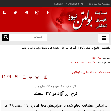
يکشنبه ۱۸ مرداد ۱۴۰۵
|
Sunday , 09 August 2026
از
و
ته
راهنمای جامع ترخیص کالا از گمرک؛ مراحل، هزینه‌ها و نکات مهم برای واردکنندگان
ن
نو
کد خبر:
۶۵۹۱۳۸
تاریخ انتشار:
۲۷ اسفند ۱۳۹۸ - ۱۰:۳۹
صفحه نخست
»
اقتصادی
»
گوناگون
‍‍‍ پ
پ
دلار به قیمت ۱۵ هزار و ۷۵۰ تومان رسید
نرخ ارز آزاد در ۲۷ اسفند
بر اساس معاملات انجام شده در صرافی‌های مجاز امروز، (۲۷ اسفند ۹۸) هر