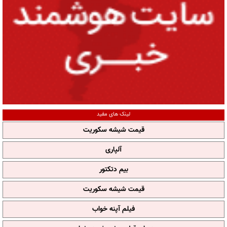
لینک های مفید
قیمت شیشه سکوریت
آلپاری
بیم دتکتور
قیمت شیشه سکوریت
فیلم آپنه خواب