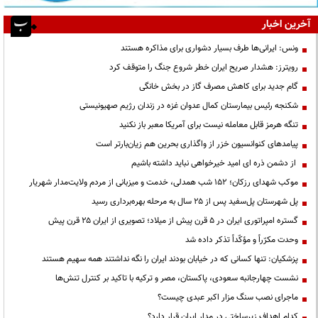
آخرین اخبار
ونس: ایرانی‌ها طرف بسیار دشواری برای مذاکره هستند
رویترز: هشدار صریح ایران خطر شروع جنگ را متوقف کرد
گام جدید برای کاهش مصرف گاز در بخش خانگی
شکنجه رئیس بیمارستان کمال عدوان غزه در زندان رژیم صهیونیستی
تنگه هرمز قابل معامله نیست برای آمریکا معبر باز نکنید
پیامدهای کنوانسیون خزر از واگذاری بحرین هم زیان‌بارتر است
از دشمن ذره ای امید خیرخواهی نباید داشته باشیم
موکب شهدای رزکان؛ ۱۵۲ شب همدلی، خدمت و میزبانی از مردم ولایت‌مدار شهریار
پل شهرستان پل‌سفید پس از ۲۵ سال به مرحله بهره‌برداری رسید
گستره امپراتوری ایران در ۵ قرن پیش از میلاد؛ تصویری از ایران ۲۵ قرن پیش
وحدت مکرّراً و مؤکّداً تذکر داده شد
پزشکیان: تنها کسانی که در خیابان بودند ایران را نگه نداشتند همه سهیم هستند
نشست چهارجانبه سعودی، پاکستان، مصر و ترکیه با تاکید بر کنترل تنش‌ها
ماجرای نصب سنگ مزار اکبر عبدی چیست؟
کدام اهداف زیرساختی در مدار ایران قرار دارد؟