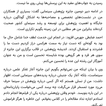
رسیدن به جواب‌های مفید به این پرسش‌ها پیش روی ما نیست.
در ادامه دبیر دومین جایزه پژوهش سینمایی گفت: بسیاری از همکاران
من در نشست‌های تخصصی و مصاحبه‌ها به اشکال گوناگون درباره
جایگاه و اهمیت پژوهش برای توسعه و رشد سینمای کشور صحبت
کرده‌اند بنابراین من هر مطلبی در این زمینه بگویم تکراری است.
احمد ضابطی جهرمی افزود: در انجام این خدمت لطف خدا شامل حال ما
بود به گونه‌ای که دست نیاز به سمت هرکسی دراز کردیم دست ما را
فشردند و استقبال کردند. اندیشه پژوهشی در قالب برگزاری این جایزه از
سوی هر فرد و هر گروهی بوده شایسته تحسین است و من به عنوان
آموزگار این رشته این عده را تحسین می‌کنم.
وی با بیان اینکه من نمی‌توانم بگویم این جایزه آغاز تفکر علمی درباره
سینماست، بلکه آغاز یک جنبش درباره پدیده‌های سینمایی است، اظهار
داشت: من از نسلی هستم که اگر کسی درباره پژوهش در سینما حرف
می‌زد مورد تمسخر قرار می‌گرفت چه برسد کسی می‌خواست پایان‌نامه‌ای
در این باره بنویسد. خودم وقتی پژوهشی درباره یکی از فیلم‌ها انجام دادم
استادم اجازه نداد مقاله‌ام را در کلاس بخوانم. این خاطره را هرگز فراموش
نمی‌کنم.