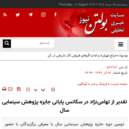
پنجشنبه ۱۵ مرداد ۱۴۰۵
|
Thursday , 06 August 2026
از
و
ته
ویدیو/ «حراج تهران» و اما و اگرهای فروش آثار تاریخی در آن
ن
نو
کد خبر:
۵۸۲۷۰۷
تاریخ انتشار:
۲۸ آذر ۱۳۹۷ - ۲۲:۴۹
صفحه نخست
»
فرهنگ و هنر
»
گوناگون
‍‍‍ پ
پ
تقدیر از تهامی‌نژاد در سکانس پایانی جایزه پژوهش سینمایی
سال
دومین دوره جایزه پژوهش سینمایی سال با معرفی برگزیدگان با حضور