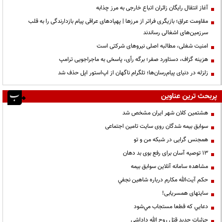
آغاز انتقال رایگان زائران اتباع خارجی به مرز چذابه
مقاومت عراق؛ بازیگری فراتر از مرزها | پهپادهای عراقی پیام بازدارندگی را به قلب
سرزمین‌های اشغالی رساندند
‌امنیت شغلی، مطالبه اصلی نیروهای شرکتی است
هزینه گزاف، دستاورد صفر؛ برگه رأی، پاسخی به ماجراجویی ترامپ
زلزله در دنیای پیام‌رسان‌ها؛ تلگرام ناگهان از اپ‌استور اپل حذف شد
پربحث ترین عناوین
هشتمین کلان شهر ایران مشخص شد
سوابق بیمه شدگان روی سایت تامین اجتماعی
همجنس گرایی در شبکه من و تو
13 توصیه آسان برای رفع بوی بد دهان
مشاهده سامانه آنلاين سوابق بیمه
حكم آيت‌الله مكارم درباره شاهين نجفي
سایتهای همسریابی!
دعايي كه قطعا مستجاب مي‌شود
جزئیات جدید قتل روح الله داداشی