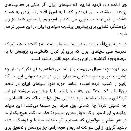
وی ادامه داد: تردید نداریم که سینمای ایران اگر متکی‌ بر فعالیت‌های
پژوهشی نباشد، مسیر آینده را که تا به امروز افتخارات زیادی به همراه
داشته را نمی‌تواند به خوبی طی کند و امیدوارم با حضور شما عزیزان
پژوهشگر، فضایی برای پیشروی پرقدرت سینمای ایران در این مسیر فراهم
شود.
در ادامه روح‌الله حسینی مدیر مدرسه ملی سینما نیز گفت: خوشحالم که
مدرسه ملی سینمای ایران که برای پُر کردن کاستی‌های پژوهش پا به
عرصه وجود گذاشته در این رویداد مهم نقش داشته است.
وی افزود: چند سوال می‌پرسم و از شما می‌خواهم به آن فکر کنید. از چه
زمانی، چطور و به چه دلایلی سینمای ایران در عرصه جهانی این جایگاه
رفیع را کسب کرده است؟ اساسا حوزه نفوذ سینمای ایران در سطح
بین‌المللی کجاست؟ این رفعت و بلندی را با چه متری می‌شود ارزیابی
کرد؟ این سینما با جامعه و پدیده‌هایی مثل دولت، حاکمیت، اقتصاد و...
چه نسبتی دارد؟ چه کسانی پول صرف این سینما می‌کنند؟ این سینما
چگونه و کی کمدی و کی دچار بحران می‌شود؟ فکر می کنم هیچ یک از ما
در هر مقام و موقعیتی که هستیم اگر دغدغه سینما و فرهنگ داشته
باشیم گریزی از این سوالات نداریم و هیچ راهی جز پژوهش و تحقیق برای