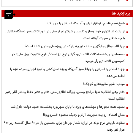
پربازدید ها
شیخ نعیم قاسم: توافق ایران و آمریکا، اسرائیل را مهار کرد
از رانت‌ شرکتهای خودروساز و تاسیس شرکتهای تراستی در اروپا تا تسخیر دستگاه نظارتی
با چه هدفی صورت گرفته است
چرا قالب وافل جایگزین سقف تیرچه بلوک در پروژه‌های مدرن شده است؟
صمصامی: ریشه مشکلات اقتصادی، گرانی نرخ ارز است/ طرح «تقویت پول ملی» در
کمیسیون اقتصادی رأی نیاورد
جهاد اسلامی: اسرائیل با چراغ سبز آمریکا، پروژه نسل‌کشی و کوچ اجباری مردم غزه را
ادامه می‌دهد
میناب؛ شهرِ مقبره‌های کوچک!
دفتر رهبر انقلاب: تنها مراجع رسمی، پایگاه اطلاع‌رسانی دفتر و دفتر حفظ و نشر آثار رهبر
انقلاب است
تمدید همه مجوزها و مهلت‌های ویژه تا پایان شهریور؛ بخشنامه جدید دولت ابلاغ شد
مدالِ اعتماد؛ روایت مدیریت آرام و نزدیک محمود خسروی‌وفا
سقوط تاریخی نرخ تولد در ایران؛ شمار نوزادان برای نخستین بار در ۶۰ سال گذشته زیر ۹۰۰
هزار نفر رفت