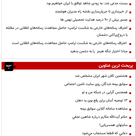
بسنت مدعی شد: به زودی شاهد توافق با ایران خواهیم بود
از خبرسازی تا جریان‌سازی نقشه راه مدیران هوشمند
صدور بیش از ۹۰ درصد هدایت تحصیلی نهمی ها
اعتراف رسانه‌های خارجی به شکست ترامپ؛ حاصل مجاهدت رسانه‌های انقلابی در مقابله
با دروغ‌پراکنی دشمنان
اعتراف رسانه‌های خارجی به شکست ترامپ حاصل مجاهدت رسانه‌های انقلابی است
مبادا اختیار تنگه هرمز را به دشمن بدهید
پربحث ترین عناوین
هشتمین کلان شهر ایران مشخص شد
سوابق بیمه شدگان روی سایت تامین اجتماعی
همجنس گرایی در شبکه من و تو
13 توصیه آسان برای رفع بوی بد دهان
مشاهده سامانه آنلاين سوابق بیمه
حكم آيت‌الله مكارم درباره شاهين نجفي
سایتهای همسریابی!
دعايي كه قطعا مستجاب مي‌شود