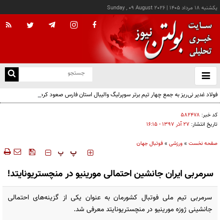
يکشنبه ۱۸ مرداد ۱۴۰۵
|
Sunday , 09 August 2026
از
و
ته
فولاد غدیر نی‌ریز به جمع چهار تیم برتر سوپرلیگ والیبال استان فارس صعود کرد
ن
نو
کد خبر:
۵۸۲۴۷۸
تاریخ انتشار:
۲۷ آذر ۱۳۹۷ - ۱۶:۱۵
صفحه نخست
»
ورزشی
»
فوتبال جهان
‍‍‍ پ
پ
سرمربی ایران جانشین احتمالی مورینیو در منچستریونایتد!
سرمربی تیم ملی فوتبال کشورمان به عنوان یکی از گزینه‌های احتمالی
جانشینی ژوزه مورینیو در منچستریونایتد معرفی شد.