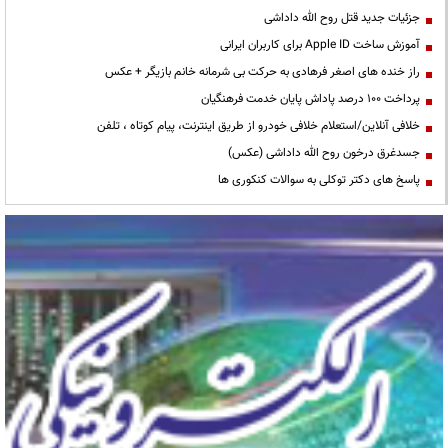
جزئیات جدید قتل روح الله داداشی
آموزش ساخت Apple ID برای کاربران ایرانی
راز خنده های اصغر فرهادی به حرکت بی شرمانه خانم بازیگر + عکس
پرداخت ۱۰۰ درصد پاداش پایان خدمت فرهنگیان
خلافی آنلاین/استعلام خلافی خودرو از طریق اینترنت، پیام کوتاه ، تلفن
جسدغرق درخون روح الله داداشی (عکس)
پاسخ های دکتر توکلی به سوالات کنکوری ها