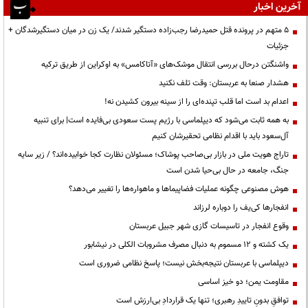
آخرین اخبار
۵ متهم در پرونده قتل حمیدرضا رجب‌زاده دستگیر شدند/ یک زن در میان دستگیرشدگان +
جزئیات
واشنگتن درحال بررسی انتقال موشک‌های «آتاکامس» به اوکراین از طریق ترکیه
هشدار صنعا به عربستان: وقت تلف نکنید
اعدام بد است اما قلب تپنده‌ای را از سینه بیرون کشیدن نه!
به همه ثابت می‌شود که دیپلماسی با رژیم پست سعودی بی‌فایده است| برای تنبیه
آل‌سعود باید با اقدام نظامی تحقیرشان کنیم
تاراج هویت ملی در بازار بی‌صاحب پوشاک؛ مسئولان نظارت کجا خوابیده‌اند؟ / زیر سایه
جنگ، جامعه در حال بی‌حیا شدن است
هوش مصنوعی چگونه عملیات فضاپیماها و ماهواره‌ها را تغییر می‌دهد؟
انفجارها کی‌یف را دوباره لرزاند
وقوع انفجار در تاسیسات گازی شهر جبیل عربستان
یک کشته و ۱۲ مسموم به دنبال مصرف مشروبات الکلی در نیشابور
دیپلماسی با عربستان نتیجه‌بخش نیست؛ پاسخ نظامی ضروری است
مقاومت یمن؛ دو خیز اساسی
توافقِ بدونِ تاییدِ رهبری؛ تنها یک قراردادِ بی‌ارزش است