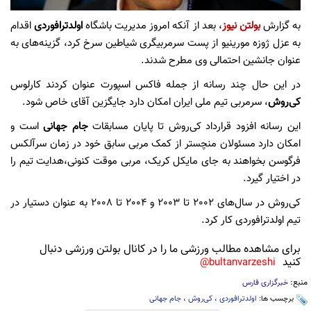
به گزارش
بولتن نیوز
، بعد از آنکه امروز مدیریت باشگاه
اولدترافوردی
اقدام
به عزل ژوزه مورینیو از پست سرمربیگری شیاطین سرخ کرد، گزینه‌های به
عنوان جانشین احتمالی وی مطرح شدند.
در این حال چند رسانه از جمله فاکس اسپورت عنوان کردند کارلوس
کی‌روش
، سرمربی تیم ملی ایران امکان دارد جایگزین آقای خاص شود.
این رسانه افزود قرارداد کی‌روش تا پایان مسابقات
جام جهانی
است و
امکان دارد مسئولان منچستر از کمک مربی سابق خود در زمان سرآلکس
فرگوسن بخواهند به جای مایکل کریک، مربی موقت کنونی،‌هدایت تیم را
در اختیار گیرد.
کی‌روش در سال‌های 2002 تا 2003 و 2004 تا 2008 به عنوان دستیار در
تیم اولدترافوردی کار کرد.
برای مشاهده مطالب ورزشی ما را در کانال بولتن ورزشی دنبال
کنید
bultanvarzeshi@
منبع:
خبرگزاری فارس
برچسب ها:
اولدترافوردی
،
کی‌روش
،
جام جهانی