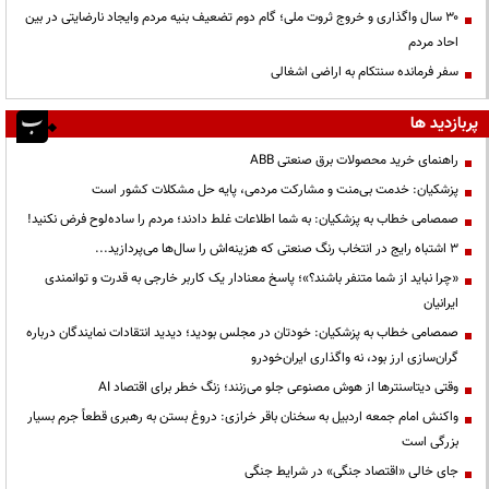
۳۰ سال واگذاری و خروج ثروت ملی؛ گام دوم تضعیف بنیه مردم وایجاد نارضایتی در بین
احاد مردم
سفر فرمانده سنتکام به اراضی اشغالی
پربازدید ها
راهنمای خرید محصولات برق صنعتی ABB
پزشکیان: خدمت بی‌منت و مشارکت مردمی، پایه حل مشکلات کشور است
صمصامی خطاب به پزشکیان: به شما اطلاعات غلط دادند؛ مردم را ساده‌لوح فرض نکنید!
3 اشتباه رایج در انتخاب رنگ صنعتی که هزینه‌اش را سال‌ها می‌پردازید...
«چرا نباید از شما متنفر باشند؟»؛ پاسخ معنادار یک کاربر خارجی به قدرت و توانمندی
ایرانیان
صمصامی خطاب به پزشکیان: خودتان در مجلس بودید؛ دیدید انتقادات نمایندگان درباره
گران‌سازی ارز بود، نه واگذاری ایران‌خودرو
وقتی دیتاسنترها از هوش مصنوعی جلو می‌زنند؛ زنگ خطر برای اقتصاد AI
واکنش امام جمعه اردبیل به سخنان باقر خرازی: دروغ بستن به رهبری قطعاً جرم بسیار
بزرگی است
جای خالی «اقتصاد جنگی» در شرایط جنگی