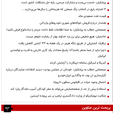
پزشکیان: خدمت بی‌منت و مشارکت مردمی، پایه حل مشکلات کشور است
3 اشتباه رایج در انتخاب رنگ صنعتی که هزینه‌اش را سال‌ها می‌پردازید...
قیمت نفت صعودی ماند
هشدار درباره فروش حواله‌های صوری خودروهای وارداتی
صمصامی خطاب به پزشکیان: به شما اطلاعات غلط دادند؛ مردم را ساده‌لوح فرض نکنید!
خادمیان: هیچ شفیعی برای زن نزد خداوند بهتر از رضایت شوهر نیست
ترافیک کشتیرانی از طریق تنگه هرمز در یک هفته به ۳۳ کشتی کاهش یافت
«چرا نباید از شما متنفر باشند؟»؛ پاسخ معنادار یک کاربر خارجی به قدرت و توانمندی
ایرانیان
آمریکا و اسرائیل سامانه «پیکان» را آزمایش کردند
صمصامی خطاب به پزشکیان: خودتان در مجلس بودید؛ دیدید انتقادات نمایندگان درباره
گران‌سازی ارز بود، نه واگذاری ایران‌خودرو
احتمال وجود حیات در اقیانوس مدفون «اروپا»
استفاده بیش از حد از صفحه‌نمایش می‌تواند به مغز کودکان آسیب ماندگار وارد کند
شکایت نیومکزیکو از وزارت دادگستری ترامپ بر سر پرونده اپستین
پربحث ترین عناوین