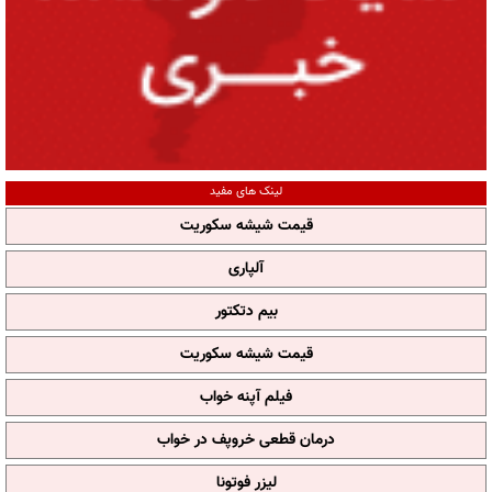
لینک های مفید
قیمت شیشه سکوریت
آلپاری
بیم دتکتور
قیمت شیشه سکوریت
فیلم آپنه خواب
درمان قطعی خروپف در خواب
لیزر فوتونا