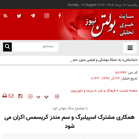
يکشنبه ۱۸ مرداد ۱۴۰۵
|
Sunday , 09 August 2026
از
و
ته
«شادباش» به حملۀ موشکی و فیلمی بدون حجاب؛ روایت تناقض‌های محسن قرایی
ن
نو
کد خبر:
۵۸۱۶۹۴
تاریخ انتشار:
۲۳ آذر ۱۳۹۷ - ۱۱:۳۳
صفحه نخست
»
فرهنگ و هنر
»
سینما و تلویزیون
‍‍‍ پ
پ
با موضوع جنگ جهانی اول؛
همکاری مشترک اسپیلبرگ و سم مندز کریسمس اکران می
شود