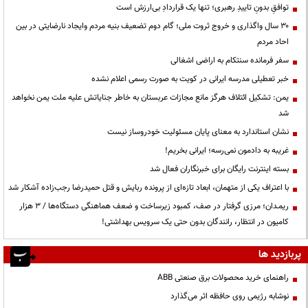
توافقِ بدونِ تاییدِ رهبری؛ تنها یک قراردادِ بی‌ارزش است
۳۰ سال واگذاری و خروج ثروت ملی؛ گام دوم تضعیف بنیه مردم وایجاد نارضایتی در بین
احاد مردم
سفر فرمانده سنتکام به اراضی اشغالی
خبر تعطیلی مدرسه ایرانی در کویت به صورت رسمی اعلام نشده
یمن: تشکیل ائتلاف هرگز مانع مجازات عربستان به خاطر جنایاتش علیه ملت یمن نخواهد
شد
نشان استاندارد به معنای پایان مسئولیت خودروساز نیست
غریبه به دادمون نمی‌رسه؛ ایرانی بخریم!
بسته اینترنت رایگان برای خبرنگاران فعال شد
با اعتراف یکی از متهمان، ابعاد تازه‌ای از پرونده ربایش و قتل حمیدرضا رجب‌زاده آشکار شد
ریمـدان؛ مرزی گرفتار در صف، کمبود زیرساخت و ضعف هماهنگی دستگاه‌ها / ۳ هزار
کامیون در انتظار، رانندگان بدون حتی یک سرویس بهداشتی!
پربازدید ها
راهنمای خرید محصولات برق صنعتی ABB
نوشابه رژیمی روی حافظه اثر می‌گذارد