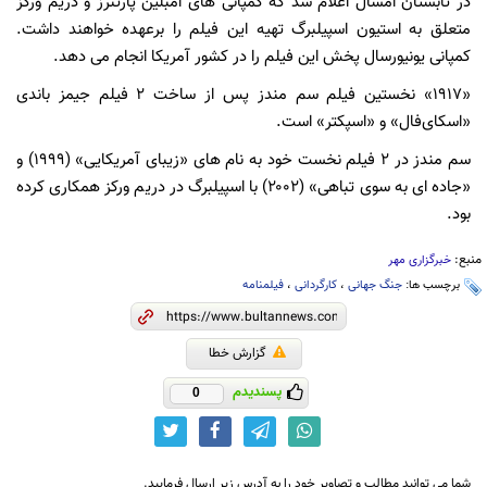
در تابستان امسال اعلام شد که کمپانی های امبلین پارتنرز و دریم ورکز
متعلق به استیون اسپیلبرگ تهیه این فیلم را برعهده خواهند داشت.
کمپانی یونیورسال پخش این فیلم را در کشور آمریکا انجام می دهد.
«۱۹۱۷» نخستین فیلم سم مندز پس از ساخت ۲ فیلم جیمز باندی
«اسکای‌فال» و «اسپکتر» است.
سم مندز در ۲ فیلم نخست خود به نام های «زیبای آمریکایی» (۱۹۹۹) و
«جاده ای به سوی تباهی» (۲۰۰۲) با اسپیلبرگ در دریم ورکز همکاری کرده
بود.
منبع:
خبرگزاری مهر
برچسب ها:
جنگ جهانی
،
کارگردانی
،
فیلمنامه
گزارش خطا
پسندیدم
0
شما می توانید مطالب و تصاویر خود را به آدرس زیر ارسال فرمایید.