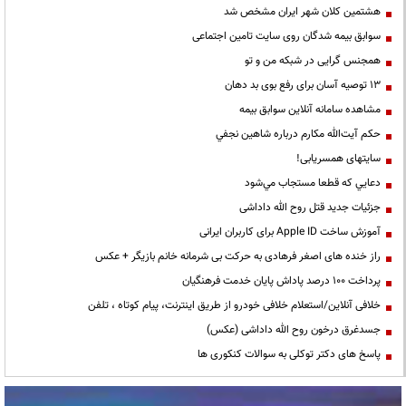
هشتمین کلان شهر ایران مشخص شد
سوابق بیمه شدگان روی سایت تامین اجتماعی
همجنس گرایی در شبکه من و تو
13 توصیه آسان برای رفع بوی بد دهان
مشاهده سامانه آنلاين سوابق بیمه
حكم آيت‌الله مكارم درباره شاهين نجفي
سایتهای همسریابی!
دعايي كه قطعا مستجاب مي‌شود
جزئیات جدید قتل روح الله داداشی
آموزش ساخت Apple ID برای کاربران ایرانی
راز خنده های اصغر فرهادی به حرکت بی شرمانه خانم بازیگر + عکس
پرداخت ۱۰۰ درصد پاداش پایان خدمت فرهنگیان
خلافی آنلاین/استعلام خلافی خودرو از طریق اینترنت، پیام کوتاه ، تلفن
جسدغرق درخون روح الله داداشی (عکس)
پاسخ های دکتر توکلی به سوالات کنکوری ها