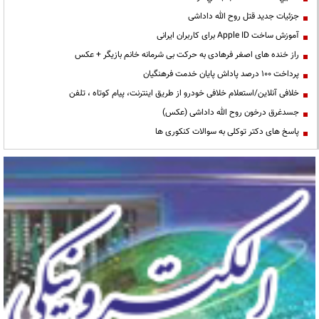
جزئیات جدید قتل روح الله داداشی
آموزش ساخت Apple ID برای کاربران ایرانی
راز خنده های اصغر فرهادی به حرکت بی شرمانه خانم بازیگر + عکس
پرداخت ۱۰۰ درصد پاداش پایان خدمت فرهنگیان
خلافی آنلاین/استعلام خلافی خودرو از طریق اینترنت، پیام کوتاه ، تلفن
جسدغرق درخون روح الله داداشی (عکس)
پاسخ های دکتر توکلی به سوالات کنکوری ها