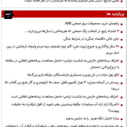
یحیی سریع: ارتش یمن مزدوران وابسته به عربستان را در تعز هدف گرفت
پربازدید ها
راهنمای خرید محصولات برق صنعتی ABB
3 اشتباه رایج در انتخاب رنگ صنعتی که هزینه‌اش را سال‌ها می‌پردازید...
جای خالی «اقتصاد جنگی» در شرایط جنگی
۳۰ سال واگذاری و خروج ثروت ملی؛ گام دوم تضعیف بنیه مردم وایجاد نارضایتی در بین
احاد مردم
اعتراف رسانه‌های خارجی به شکست ترامپ؛ حاصل مجاهدت رسانه‌های انقلابی در مقابله
با دروغ‌پراکنی دشمنان
اتاق پول دولت در دل بورس؛ مستمری بازنشستگان، وثیقه بازی بزرگ‌ها
ریمـدان در آستانه بحران؛ ۳ هزار کامیون قفل، صف ۵۰ کیلومتری و گاز مایع زیر آفتاب ۵۰
درجه!
اعتراف رسانه‌های خارجی به شکست ترامپ حاصل مجاهدت رسانه‌های انقلابی است
«آمریکا ذرّه ذرّه آب میشود»؛ چگونه پیشبینی رهبر شهید از افول ابرقدرت به حقیقت
پیوست؟
مبادا اختیار تنگه هرمز را به دشمن بدهید
پاتریشیا مارینز با اشاره به توافق امنیتی سه‌جانبه ریاض، اسلام‌آباد و آنکارا، آن را نشانه‌ای