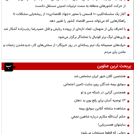
از حرکت کشورهای منطقه به سمت ترتیبات امنیتی مستقل دانست
آغاز یک سلسله‌کلیپ ۱۰ قسمتی با محور «جهاد اقتصادی»؛ از ریشه‌یابی مشکلات تا
راهکارهایی که می‌تواند مسیر اقتصاد کشور را تغییر دهد
با اعتراف یکی از متهمان، ابعاد تازه‌ای از پرونده ربایش و قتل حمیدرضا رجب‌زاده آشکار شد
بازی‌های لیگ برتر فوتبال با تماشاگر برگزار می‌شود
حرف‌های صمیمانه یک تیم رسانه‌ای در روز خبرنگار؛ از سختی‌های کار، ندیده‌شدن زحمات و
ماندن پای مردم
پربحث ترین عناوین
هشتمین کلان شهر ایران مشخص شد
سوابق بیمه شدگان روی سایت تامین اجتماعی
همجنس گرایی در شبکه من و تو
13 توصیه آسان برای رفع بوی بد دهان
مشاهده سامانه آنلاين سوابق بیمه
حكم آيت‌الله مكارم درباره شاهين نجفي
سایتهای همسریابی!
دعايي كه قطعا مستجاب مي‌شود