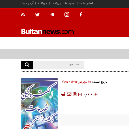
تماس با ما
|
درباره ما
|
پیوندها
|
خبرنامه
|
آب و هوا
تاریخ انتشار:
۱۹ شهريور ۱۳۹۶ - ۱۳:۰۵
‍‍‍ پ
پ