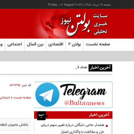
جمعه ۱۶ مرداد ۱۴۰۵
|
Friday , 07 August 2026
صفحه نخست
بولتن ۲
اقتصادی
بین الملل
اجتماعی
ور
آخرین اخبار
هدف قرار گرفتن اتاق‌ فرماندهی مزدوران عربستان در یمن
کد خبر:
۵۲۱۶۳۵
صفحه نخست
»
اجتماعی
آخرین اخبار
باتلاش ماموران انتظامی شهرستان 
هشدار حاجی دلیگانی درباره تغییر سهم دریای
خزر و مخالفت با واگذاری امتیاز