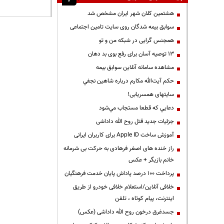
هشتمین کلان شهر ایران مشخص شد
سوابق بیمه شدگان روی سایت تامین اجتماعی
همجنس گرایی در شبکه من و تو
13 توصیه آسان برای رفع بوی بد دهان
مشاهده سامانه آنلاين سوابق بیمه
حكم آيت‌الله مكارم درباره شاهين نجفي
سایتهای همسریابی!
دعايي كه قطعا مستجاب مي‌شود
جزئیات جدید قتل روح الله داداشی
آموزش ساخت Apple ID برای کاربران ایرانی
راز خنده های اصغر فرهادی به حرکت بی شرمانه
خانم بازیگر + عکس
پرداخت ۱۰۰ درصد پاداش پایان خدمت فرهنگیان
خلافی آنلاین/استعلام خلافی خودرو از طریق
اینترنت، پیام کوتاه ، تلفن
جسدغرق درخون روح الله داداشی (عکس)