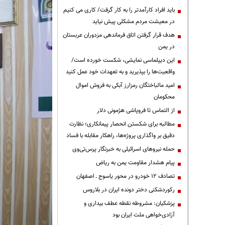
باید افراد کارآمدتر را به کار گرفت/ کاری می کنیم
در معیشت مردم مشکلی پیش نیاید
هدف قرار گرفتن اتاق‌ فرماندهی مزدوران عربستان
در یمن
این دیپلماسی نمایشی، شکست خورده است/
واقعیت‌ها را بپذیرید و به تعهدات خود عمل کنید
امید مالباختگان رمزارز آبکی به فروش اموال
محکومان
از التماس تا فروپاشی هژمونی دلار
مطالبه برای شکستن انحصار پیمانکاری؛ نظارت
دقیق بر واگذاری پروژه‌ها، راهکار مقابله با فساد
حمله نیروهای اسرائیلی به خبرنگار پرس‌تی‌وی
پیام هشدار مقاومت یمن به ریاض
تصادف ۱۲ خودرو در محور یاسوج ـ اصفهان
رکوردشکنی دختر دونده ایران در بلاروس
پزشکیان: مشروطه نقطه عطف بیداری و
آزادی‌خواهی ملت ایران بود