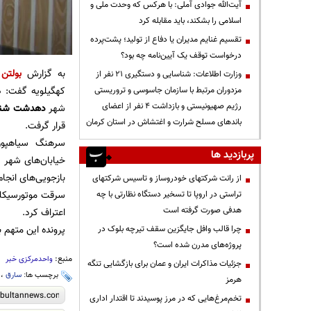
آیت‌الله جوادی آملی: با هرکس که وحدت ملی و
اسلامی را بشکند، باید مقابله کرد
تقسیم غنایم مدیران یا دفاع از تولید؛ پشت‌پرده
درخواست توقف یک آیین‌نامه چه بود؟
به گزارش
بولتن 
وزارت اطلاعات: شناسایی و دستگیری ۲۱ نفر از
کهگیلویه گفت: د
مزدوران مرتبط با سازمان جاسوسی و تروریستی
رژیم صهیونیستی و بازداشت ۴ نفر از اعضای
شهر
دهدشت شنا
باندهای مسلح شرارت و اغتشاش در استان کرمان
قرار گرفت.
سرهنگ سیاهپور
پربازدید ها
خیابان‌های شهر 
از رانت‌ شرکتهای خودروساز و تاسیس شرکتهای
سرقت موتورسیکل
تراستی در اروپا تا تسخیر دستگاه نظارتی با چه
هدفی صورت گرفته است
اعتراف کرد.
پرونده این متهم 
چرا قالب وافل جایگزین سقف تیرچه بلوک در
پروژه‌های مدرن شده است؟
منبع:
واحدمرکزی خبر
جزئیات مذاکرات ایران و عمان برای بازگشایی تنگه
برچسب ها:
سارق
،
هرمز
تخم‌مرغ‌هایی که در مرز پوسیدند تا اقتدار اداری