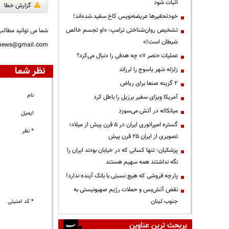
اثبات شود
گزارش خطا
خودتحقیرها عریضه‌نویس کاخ سفید شده‌اند!
تشخیص روان‌شناختی ترامپ: «او تجسم خالص
شما می توانید مطالب 
شیطان است!»
nnews@gmail.com
عملیات «نصر ۷» چه هدفی را دنبال می‌کرد؟
نظر شما
زلزله شهر یاسوج را لرزاند
۲ گزینه صنعا برای ریاض
نام
آمریکا ویزای سفیر برزیل را باطل کرد
میانکاله در آتش می‌سوزد
ایمیل
گستره امپراتوری ایران در ۵ قرن پیش از میلاد؛
* نظر
تصویری از ایران ۲۵ قرن پیش
پزشکیان: تنها کسانی که در خیابان بودند ایران را
نگه نداشتند همه سهیم هستند
پارچه فروشی که هیچ نسبتی با بانک آینده ندارد!
نقض آتش‌بس و حملات رژیم صهیونیستی به
جنوب لبنان
* کد امنیتی
پربحث ترین عناوین