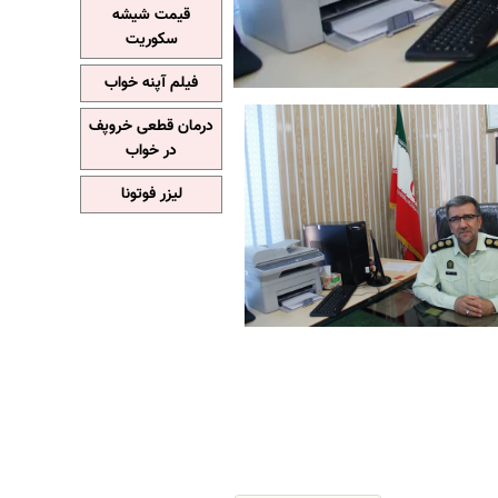
قیمت شیشه
سکوریت
فیلم آپنه خواب
درمان قطعی خروپف
در خواب
لیزر فوتونا