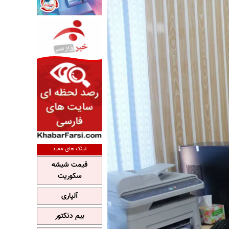
لینک های مفید
قیمت شیشه
سکوریت
آلپاری
بیم دتکتور